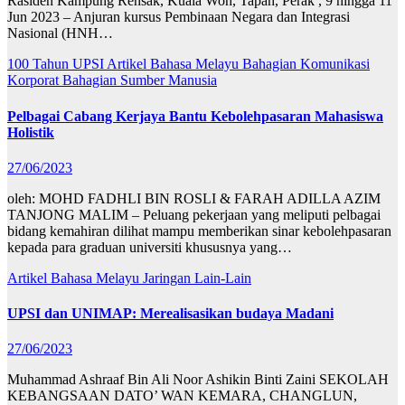
Rasiden Kampung Rensak, Kuala Woh, Tapah, Perak , 9 hingga 11
Jun 2023 – Anjuran kursus Pembinaan Negara dan Integrasi
Nasional (HNH…
100 Tahun UPSI
Artikel Bahasa Melayu
Bahagian Komunikasi
Korporat
Bahagian Sumber Manusia
Pelbagai Cabang Kerjaya Bantu Kebolehpasaran Mahasiswa
Holistik
27/06/2023
oleh: MOHD FADHLI BIN ROSLI & FARAH ADILLA AZIM
TANJONG MALIM – Peluang pekerjaan yang meliputi pelbagai
bidang kemahiran dilihat mampu memberikan sinar kebolehpasaran
kepada para graduan universiti khususnya yang…
Artikel Bahasa Melayu
Jaringan
Lain-Lain
UPSI dan UNIMAP: Merealisasikan budaya Madani
27/06/2023
Muhammad Ashraaf Bin Ali Noor Ashikin Binti Zaini SEKOLAH
KEBANGSAAN DATO’ WAN KEMARA, CHANGLUN,