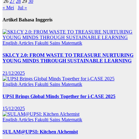
26
27
28
29
30
« Mei
Jul »
Artikel Bahasa Inggeris
English Articles
Fakulti Sains Matematik
SKI.CY 2.0: FROM WASTE TO TREASURE NURTURING
YOUNG MINDS THROUGH SUSTAINABLE LEARNING
21/12/2025
English Articles
Fakulti Sains Matematik
UPSI Brings Global Minds Together for i-CASE 2025
15/12/2025
English Articles
Fakulti Sains Matematik
SULAM@UPSI: Kitchen Alchemist