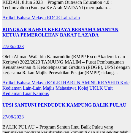
KEDAH, 8 Jun 2023 – Program Outreach Education 4.0 :
Technovation (Budaya Ke Arah MADANI) merupakan…
Artikel Bahasa Melayu
EDGE
Lain-Lain
BONGKAR RAHSIA KERJAYA BERSAMA MANTAN
KETUA PEMEROLEHAN BAKAT LAZADA
27/06/2023
Oleh: Ahmad Wafa bin Kamaruddin (RMPP Exco Akademik dan
Kerjaya) 2022/2023 TANJUNG MALIM – Pusat Pembangunan
Keusahawanan & Kebolehpasaran Graduan (EDGE), UPSI dengan
kerjasama Rakan Majlis Perwakilan Pelajar (RMPP) sidang…
Artikel Bahasa Melayu
KOLEJ HARUN AMINURRASHID
Kolej
Kediaman
Lain-Lain
Majlis Mahasiswa Kolej
UKLK
Unit
Kediaman Luar Kampus
UPSI SANTUNI PENDUDUK KAMPUNG BALIK PULAU
27/06/2023
BALIK PULAU – Program Santun Ilmu Balik Pulau yang
merupakan program kesukarelawan komuniti dan alam sekitar telah