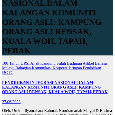
NASIONAL DALAM
KALANGAN KOMUNITI
ORANG ASLI: KAMPUNG
ORANG ASLI RENSAK,
KUALA WOH, TAPAH,
PERAK
100 Tahun UPSI
Anak Kandung Suluh Budiman
Artikel Bahasa
Melayu
Bahagian Komunikasi Korporat
Jaringan
Pendidikan
UCTC
PENDIDIKAN INTEGRASI NASIONAL DALAM
KALANGAN KOMUNITI ORANG ASLI: KAMPUNG
ORANG ASLI RENSAK, KUALA WOH, TAPAH, PERAK
27/06/2023
Oleh: Umirul Ilyamaisara Rahmat, Noorkamariah Matgul & Rasima