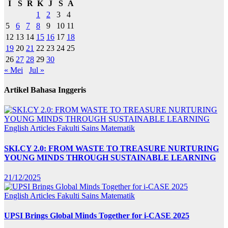
I
S
R
K
J
S
A
1
2
3
4
5
6
7
8
9
10
11
12
13
14
15
16
17
18
19
20
21
22
23
24
25
26
27
28
29
30
« Mei
Jul »
Artikel Bahasa Inggeris
English Articles
Fakulti Sains Matematik
SKI.CY 2.0: FROM WASTE TO TREASURE NURTURING
YOUNG MINDS THROUGH SUSTAINABLE LEARNING
21/12/2025
English Articles
Fakulti Sains Matematik
UPSI Brings Global Minds Together for i-CASE 2025