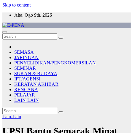
Skip to content
Aha. Ogo 9th, 2026
E-PENA
Berita Digital Terkini
SEMASA
JARINGAN
PENYELIDIKAN/PENGKOMERSILAN
SEMINAR
SUKAN & BUDAYA
IPT/AGENSI
KERATAN AKHBAR
RENCANA
PELAJAR
LAIN-LAIN
Lain-Lain
UPSI Bantu Semarak Minat