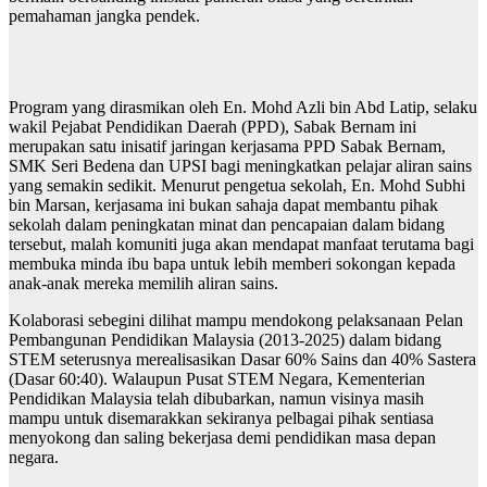
pemahaman jangka pendek.
Program yang dirasmikan oleh En. Mohd Azli bin Abd Latip, selaku
wakil Pejabat Pendidikan Daerah (PPD), Sabak Bernam ini
merupakan satu inisatif jaringan kerjasama PPD Sabak Bernam,
SMK Seri Bedena dan UPSI bagi meningkatkan pelajar aliran sains
yang semakin sedikit. Menurut pengetua sekolah, En. Mohd Subhi
bin Marsan, kerjasama ini bukan sahaja dapat membantu pihak
sekolah dalam peningkatan minat dan pencapaian dalam bidang
tersebut, malah komuniti juga akan mendapat manfaat terutama bagi
membuka minda ibu bapa untuk lebih memberi sokongan kepada
anak-anak mereka memilih aliran sains.
Kolaborasi sebegini dilihat mampu mendokong pelaksanaan Pelan
Pembangunan Pendidikan Malaysia (2013-2025) dalam bidang
STEM seterusnya merealisasikan Dasar 60% Sains dan 40% Sastera
(Dasar 60:40). Walaupun Pusat STEM Negara, Kementerian
Pendidikan Malaysia telah dibubarkan, namun visinya masih
mampu untuk disemarakkan sekiranya pelbagai pihak sentiasa
menyokong dan saling bekerjasa demi pendidikan masa depan
negara.