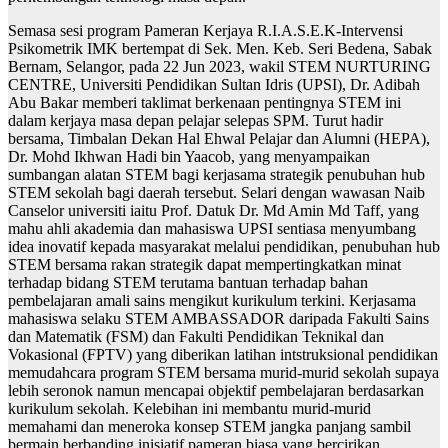
Semasa sesi program Pameran Kerjaya R.I.A.S.E.K-Intervensi
Psikometrik IMK bertempat di Sek. Men. Keb. Seri Bedena, Sabak
Bernam, Selangor, pada 22 Jun 2023, wakil STEM NURTURING
CENTRE, Universiti Pendidikan Sultan Idris (UPSI), Dr. Adibah
Abu Bakar memberi taklimat berkenaan pentingnya STEM ini
dalam kerjaya masa depan pelajar selepas SPM. Turut hadir
bersama, Timbalan Dekan Hal Ehwal Pelajar dan Alumni (HEPA),
Dr. Mohd Ikhwan Hadi bin Yaacob, yang menyampaikan
sumbangan alatan STEM bagi kerjasama strategik penubuhan hub
STEM sekolah bagi daerah tersebut. Selari dengan wawasan Naib
Canselor universiti iaitu Prof. Datuk Dr. Md Amin Md Taff, yang
mahu ahli akademia dan mahasiswa UPSI sentiasa menyumbang
idea inovatif kepada masyarakat melalui pendidikan, penubuhan hub
STEM bersama rakan strategik dapat mempertingkatkan minat
terhadap bidang STEM terutama bantuan terhadap bahan
pembelajaran amali sains mengikut kurikulum terkini. Kerjasama
mahasiswa selaku STEM AMBASSADOR daripada Fakulti Sains
dan Matematik (FSM) dan Fakulti Pendidikan Teknikal dan
Vokasional (FPTV) yang diberikan latihan intstruksional pendidikan
memudahcara program STEM bersama murid-murid sekolah supaya
lebih seronok namun mencapai objektif pembelajaran berdasarkan
kurikulum sekolah. Kelebihan ini membantu murid-murid
memahami dan meneroka konsep STEM jangka panjang sambil
bermain berbanding inisiatif pameran biasa yang bercirikan