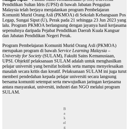
Pendidikan Sultan Idris (UPSI) di bawah Jabatan Pengajian
Malaysia telah berjaya menjalankan program Pembelajaran
Komuniti Murid Orang Asli (PKMOA) di Sekolah Kebangsaan Pos
Legap, Sungai Siput (U), Perak pada 21 sehingga 23 Jun 2023 yang
lalu. Program PKMOA berlangsung dengan jayanya hasil kerjasama
sepenuhnya daripada Pejabat Pendidikan Daerah Kuala Kangsar
dan Jabatan Pendidikan Negeri Perak.
Program Pembelajaran Komuniti Murid Orang Asli (PKMOA)
merupakan program di bawah
Service Learning Malaysia –
University for Society
(SULAM), Fakulti Sains Kemanusiaan,
UPSI. Objektif pelaksanaan SULAM adalah untuk menghasilkan
pelajar universiti yang bersifat holistik serta mampu menyelesaikan
masalah secara kritis dan kreatif. Pelaksanaan SULAM ini juga turut
memberi pendedahan kepada pelajar universiti secara langsung
bersama komuniti setempat serta mewujudkan jaringan kerjasama
antara masyarakat, universiti, industri dan NGO melalui program
SULAM.
B
a
k
al
g