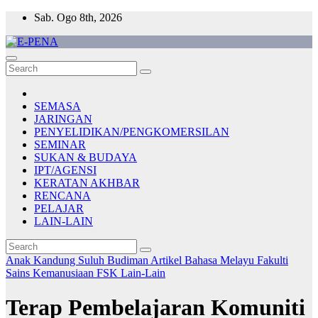
Skip
Sab. Ogo 8th, 2026
to
content
E-PENA
Berita Digital Terkini
SEMASA
JARINGAN
PENYELIDIKAN/PENGKOMERSILAN
SEMINAR
SUKAN & BUDAYA
IPT/AGENSI
KERATAN AKHBAR
RENCANA
PELAJAR
LAIN-LAIN
Anak Kandung Suluh Budiman
Artikel Bahasa Melayu
Fakulti
Sains Kemanusiaan
FSK
Lain-Lain
Terap Pembelajaran Komuniti