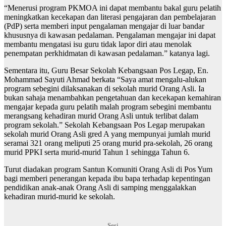
“Menerusi program PKMOA ini dapat membantu bakal guru pelatih
meningkatkan kecekapan dan literasi pengajaran dan pembelajaran
(PdP) serta memberi input pengalaman mengajar di luar bandar
khususnya di kawasan pedalaman. Pengalaman mengajar ini dapat
membantu mengatasi isu guru tidak lapor diri atau menolak
penempatan perkhidmatan di kawasan pedalaman.” katanya lagi.
Sementara itu, Guru Besar Sekolah Kebangsaan Pos Legap, En.
Mohammad Sayuti Ahmad berkata “Saya amat mengalu-alukan
program sebegini dilaksanakan di sekolah murid Orang Asli. Ia
bukan sahaja menambahkan pengetahuan dan kecekapan kemahiran
mengajar kepada guru pelatih malah program sebegini membantu
merangsang kehadiran murid Orang Asli untuk terlibat dalam
program sekolah.” Sekolah Kebangsaan Pos Legap merupakan
sekolah murid Orang Asli gred A yang mempunyai jumlah murid
seramai 321 orang meliputi 25 orang murid pra-sekolah, 26 orang
murid PPKI serta murid-murid Tahun 1 sehingga Tahun 6.
Turut diadakan program Santun Komuniti Orang Asli di Pos Yum
bagi memberi penerangan kepada ibu bapa terhadap kepentingan
pendidikan anak-anak Orang Asli di samping menggalakkan
kehadiran murid-murid ke sekolah.
Sesi