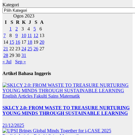
Kategori
Ogos 2023
I
S
R
K
J
S
A
1
2
3
4
5
6
7
8
9
10
11
12
13
14
15
16
17
18
19
20
21
22
23
24
25
26
27
28
29
30
31
« Jul
Sep »
Artikel Bahasa Inggeris
English Articles
Fakulti Sains Matematik
SKI.CY 2.0: FROM WASTE TO TREASURE NURTURING
YOUNG MINDS THROUGH SUSTAINABLE LEARNING
21/12/2025