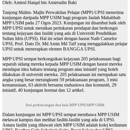
Oleh: Amirul Haiqal bin Amirrudin Baki
Tanjong Malim- Majlis Perwakilan Pelajar (MPP) UPSI menerima
kunjungan daripada MPP USIM bagi program Jaulah Mahabbah
MPP USIM pada 27 Ogos 2023. Kunjungan ini disambut baik oleh
MPP UPSI untuk meraikan pertukaran pendapat dan berkongsi
tentang kejayaan dan fasiliti yang ada di Universiti Pendidikan
Sultan Idris (UPSI). Hal ini selari dengan hasrat Naib Canselor
UPSI, Prof. Dato Dr. Md Amin Md Taff yang menggalakkan pelajar
UPSI untuk menerapkan elemen BANGGA UPSI.
MPP UPSI sempat berkongsikan kejayaan 205 pelaksanaan bagi
separuh sidang mereka kepada MPP USIM dengan hasrat mereka
mendapat idea baharu tentang program atau inisiatif yang boleh
dilakukan di universiti mereka. 205 pelaksanaan ini merupakan satu
angka yang besar merangkumi 59 pelaksanaan program, 3 misi
kemanusiaan, 63 aktiviti bersama mahasiswa dan komuniti, 29
inisiatif, 40 kunjungan hormat dan 12 artikel.
Sesi perbincangan dua hala MPP UPSI-MPP USIM
Dalam kunjungan ini MPP UPSI sempat membawa MPP USIM
melawat kampus dan melihat fasiliti-fasiliti yang ada di UPSI.
Antara fasiliti yang dilawati oleh MPP USIM adalah kolej kediaman