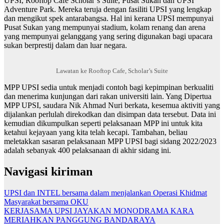
UPSI, Rooftop Cafe Scholar’s Suite, Pusat Sukan dan UPSI
Adventure Park. Mereka teruja dengan fasiliti UPSI yang lengkap
dan mengikut spek antarabangsa. Hal ini kerana UPSI mempunyai
Pusat Sukan yang mempunyai stadium, kolam renang dan arena
yang mempunyai gelanggang yang sering digunakan bagi upacara
sukan berprestij dalam dan luar negara.
Lawatan ke Rooftop Cafe, Scholar’s Suite
MPP UPSI sedia untuk menjadi contoh bagi kepimpinan berkualiti
dan menerima kunjungan dari rakan universiti lain. Yang Dipertua
MPP UPSI, saudara Nik Ahmad Nuri berkata, kesemua aktiviti yang
dijalankan perlulah direkodkan dan disimpan data tersebut. Data ini
kemudian dikumpulkan seperti pelaksanaan MPP ini untuk kita
ketahui kejayaan yang kita telah kecapi. Tambahan, beliau
meletakkan sasaran pelaksanaan MPP UPSI bagi sidang 2022/2023
adalah sebanyak 400 pelaksanaan di akhir sidang ini.
Navigasi kiriman
UPSI dan INTEL bersama dalam menjalankan Operasi Khidmat
Masyarakat bersama OKU
KERJASAMA UPSI JAYAKAN MONODRAMA KARA
MERIAHKAN PANGGUNG BANDARAYA