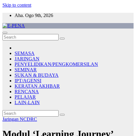
Skip to content
Aha. Ogo 9th, 2026
E-PENA
Berita Digital Terkini
SEMASA
JARINGAN
PENYELIDIKAN/PENGKOMERSILAN
SEMINAR
SUKAN & BUDAYA
IPT/AGENSI
KERATAN AKHBAR
RENCANA
PELAJAR
LAIN-LAIN
Jaringan
NCDRC
Modul ‘Learning Journey’