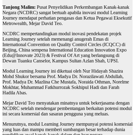
Tanjong Malim:
Pusat Penyelidikan Perkembangan Kanak-kanak
Negara (NCDRC) sangat bertuah apabila inovasi modul Learning
Journey mendapat perhatian pengasas dan Ketua Pegawai Eksekutif
Metrowealth, Mejar David Teo.
NCDRC mempertandingkan modul inovasi pendekatan projek
Learning Journey setelah memenangi anugerah Emas di
International Convention on Quality Control Circles (ICQCC) di
Beijing, China sempena International Education Innovation Expo
(Edu@Innovate 2023) & Festival Of Art yang berlangsung di
Dewan Tuanku Canselor, Kampus Sultan Azlan Shah, UPSI.
Modul Learning Journey ini diketuai oleh Nur Hidayah Shazira
Mohd Shukor bersama Prof. Madya Dr. Norazilawati Abdullah,
Prof. Madya Dr. Mazlina Che Mustafa, Noraida Othman, Norelme
Mokhtar, Muhammad Fatkhurrozak Sokhipul Hadi dan Farah
Hadila Abas.
Mejar David Teo menyatakan minatnya untuk bekerjasama dengan
NCDRC setelah mendengar pembentangan berkaitan potensi modul
ini secara komersial dan sasaran pengguna yang meluas.
Menurutnya, modul Learning Journey mempunyai potensi komersial
yang luas dan mampu memberi sumbangan besar terhadap dunia
pendidikan awal kanak-kanak dalam dan luar negara.