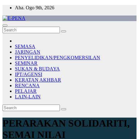
Skip
Aha. Ogo 9th, 2026
to
content
E-PENA
Berita Digital Terkini
SEMASA
JARINGAN
PENYELIDIKAN/PENGKOMERSILAN
SEMINAR
SUKAN & BUDAYA
IPT/AGENSI
KERATAN AKHBAR
RENCANA
PELAJAR
LAIN-LAIN
PERARAKAN SOLIDARITI,
SEMAI NILAI