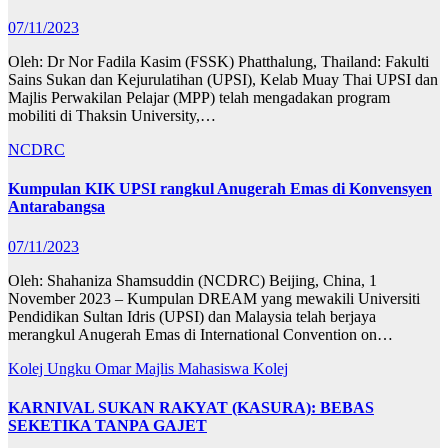
07/11/2023
Oleh: Dr Nor Fadila Kasim (FSSK) Phatthalung, Thailand: Fakulti
Sains Sukan dan Kejurulatihan (UPSI), Kelab Muay Thai UPSI dan
Majlis Perwakilan Pelajar (MPP) telah mengadakan program
mobiliti di Thaksin University,…
NCDRC
Kumpulan KIK UPSI rangkul Anugerah Emas di Konvensyen
Antarabangsa
07/11/2023
Oleh: Shahaniza Shamsuddin (NCDRC) Beijing, China, 1
November 2023 – Kumpulan DREAM yang mewakili Universiti
Pendidikan Sultan Idris (UPSI) dan Malaysia telah berjaya
merangkul Anugerah Emas di International Convention on…
Kolej Ungku Omar
Majlis Mahasiswa Kolej
KARNIVAL SUKAN RAKYAT (KASURA): BEBAS
SEKETIKA TANPA GAJET