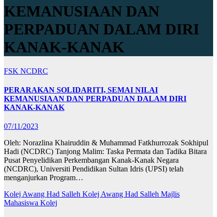
KEMANUSIAAN DAN
PERPADUAN DALAM DIRI
KANAK-KANAK
FSK
NCDRC
PERARAKAN SOLIDARITI, SEMAI NILAI
KEMANUSIAAN DAN PERPADUAN DALAM DIRI
KANAK-KANAK
07/11/2023
Oleh: Norazlina Khairuddin & Muhammad Fatkhurrozak Sokhipul
Hadi (NCDRC) Tanjong Malim: Taska Permata dan Tadika Bitara
Pusat Penyelidikan Perkembangan Kanak-Kanak Negara
(NCDRC), Universiti Pendidikan Sultan Idris (UPSI) telah
menganjurkan Program…
Kolej Awang Had Salleh
Kolej Awang Had Salleh
Majlis
Mahasiswa Kolej