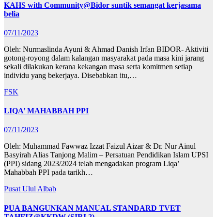
KAHS with Community@Bidor suntik semangat kerjasama
belia
07/11/2023
Oleh: Nurmaslinda Ayuni & Ahmad Danish Irfan BIDOR- Aktiviti
gotong-royong dalam kalangan masyarakat pada masa kini jarang
sekali dilakukan kerana kekangan masa serta komitmen setiap
individu yang bekerjaya. Disebabkan itu,…
FSK
LIQA’ MAHABBAH PPI
07/11/2023
Oleh: Muhammad Fawwaz Izzat Faizul Aizar & Dr. Nur Ainul
Basyirah Alias Tanjong Malim – Persatuan Pendidikan Islam UPSI
(PPI) sidang 2023/2024 telah mengadakan program Liqa’
Mahabbah PPI pada tarikh…
Pusat Ulul Albab
PUA BANGUNKAN MANUAL STANDARD TVET
TAHFIZ@KKDW (SIRI 2)