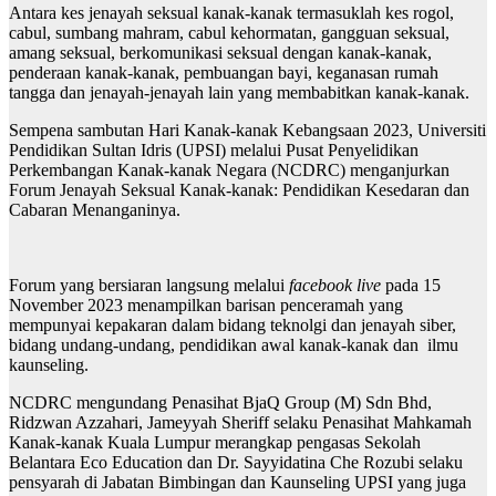
Antara kes jenayah seksual kanak-kanak termasuklah kes rogol,
cabul, sumbang mahram, cabul kehormatan, gangguan seksual,
amang seksual, berkomunikasi seksual dengan kanak-kanak,
penderaan kanak-kanak, pembuangan bayi, keganasan rumah
tangga dan jenayah-jenayah lain yang membabitkan kanak-kanak.
Sempena sambutan Hari Kanak-kanak Kebangsaan 2023, Universiti
Pendidikan Sultan Idris (UPSI) melalui Pusat Penyelidikan
Perkembangan Kanak-kanak Negara (NCDRC) menganjurkan
Forum Jenayah Seksual Kanak-kanak: Pendidikan Kesedaran dan
Cabaran Menanganinya.
Forum yang bersiaran langsung melalui
facebook live
pada 15
November 2023 menampilkan barisan penceramah yang
mempunyai kepakaran dalam bidang teknolgi dan jenayah siber,
bidang undang-undang, pendidikan awal kanak-kanak dan ilmu
kaunseling.
NCDRC mengundang Penasihat BjaQ Group (M) Sdn Bhd,
Ridzwan Azzahari, Jameyyah Sheriff selaku Penasihat Mahkamah
Kanak-kanak Kuala Lumpur merangkap pengasas
Sekolah
Belantara Eco Education dan Dr. Sayyidatina Che Rozubi selaku
pensyarah di Jabatan Bimbingan dan Kaunseling UPSI yang juga