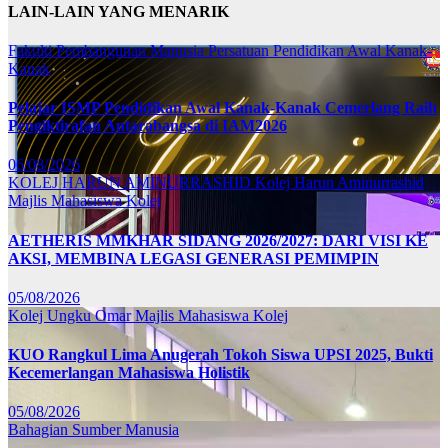
LAIN-LAIN YANG MENARIK
Fakulti Pembangunan Manusia
Persatuan Pendidikan Awal Kanak-
Kanak
Pelajar ISMP Pendidikan Awal Kanak-Kanak Cemerlang Raih
Pengiktirafan Antarabangsa di IAM2026
06/08/2026
KOLEJ HARUN AMINURRASHID
Kolej Harun Aminurrashid
Majlis Mahasiswa Kolej
AETHERIS MMKHAR SIDANG 2026/2027: DARI VISI KE
AKSI, MEMBINA LEGASI GENERASI PEMIMPIN
05/08/2026
Kolej Ungku Omar
Majlis Mahasiswa Kolej
KUO Rangkul Lima Anugerah Tokoh Siswa UPSI 2025, Bukti
Kecemerlangan Mahasiswa Holistik
05/08/2026
Bahagian Sumber Manusia