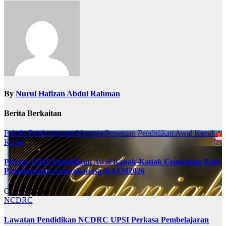
By
Nurul Hafizan Abdul Rahman
Berita Berkaitan
Fakulti Pembangunan Manusia
Persatuan Pendidikan Awal Kanak-
Kanak
Pelajar ISMP Pendidikan Awal Kanak-Kanak Cemerlang Raih
Pengiktirafan Antarabangsa di IAM2026
Ogo 6, 2026
NCDRC
Lawatan Pendidikan NCDRC UPSI Perkasa Pembelajaran