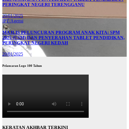
PERINGKAT NEGERI TERENGGANU
20/01/2025
IPT/Agensi
MAJLIS PELUNCURAN PROGRAM ANAK KITA: SPM
2025 (USM) DAN PENYERAHAN TABLET PENDIDIKAN,
PERINGKAT NEGERI KEDAH
20/01/2025
Pelancaran Logo 100 Tahun
KERATAN AKHBAR TERKINI