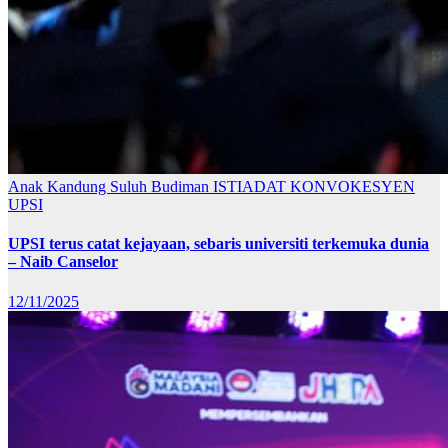
Anak Kandung Suluh Budiman
ISTIADAT KONVOKESYEN
UPSI
UPSI terus catat kejayaan, sebaris universiti terkemuka dunia
– Naib Canselor
12/11/2025