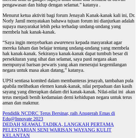
pengawasan dan hidup dengan selamat.” katanya .
Menurut ketua aktiviti bagi forum Jenayah Kanak-kanak kali ini, Dr.
Norly Jamil menyatakan bahawa tujuan forum ini dianjurkan adalah
supaya masyarakat lebih peka terhadap undang-undang yang
membela hak kanak-kanak.
“Saya ingjn menyebarkan
awareness
kepada masyarakat agar
mereka faham dan belajar tentang undang-undang yang membela
hak kanak-kanak. Sekiranya kanak-kanak dapat tumbuh besar di
persekitaran yang sihat dan selamat, saya pasti negara akan
mempunyai barisan pewaris yang akan menerajui kegemilangan
negara untuk masa akan datang,” katanya.
UPSI sentiasa komited dalam membanteras jenayah, tambahan pula
apabila melibatkan elemen kanak-kanak, nilai perpaduan dan kasih
sayang yang diterapkan dalam diri kanak-kanak. Nilai-nilai ini akan
terus menjadi benih kedamaian demi kehidupan negara untuk terus
aman dan makmur.
Navigasi
Pendidik NCDRC Terus Bersinar, raih Anugerah Emas di
Edu@Innovate 2023
kiriman
DEDAH SEAWAL TADIKA, LANGKAH PERTAMA
PELESTARIAN SENI WARISAN WAYANG KULIT
KELANTAN