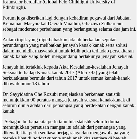
Kaunselor berdaftar (Global Felo Childlight University of
Edinburgh).
Forum juga diserikan lagi dengan kehadiran pegawai dari Jabatan
Kemajuan Masyarakat Daerah Muallim, Ghazawi Zulkarnain
sebagai moderator perbahasan yang berlangsung selama dua jam ini.
Antara topik yang diperbahaskan adalah berkaitan seputar
perundangan yang melibatkan jenayah kanak-kanak serta solusi
dalam mendidik masyarakat untuk lebih peka terhadap persekitaran
kanak-kanak yang boleh mengundang berlakunya jenayah seksual.
Jenayah ini tertakluk kepada Akta Kesalahan-kesalahan Jenayah
Seksual terhadap Kanak-kanak 2017 (Akta 792) yang telah
berkuatkuasa bermula dari tahun 2017 untuk semua kanak-kanak
dibawah umur 18 tahun.
Dr. Sayyidatina Che Rozubi menjelaskan berkenaan statistik
menunjukkan 90 peratus mangsa jenayah seksual kanak-kanak di
seluruh dunia adalah dari pemangsa yang berdekatan dengan kanak-
kanak.
“Sebagai ibu bapa kita perlu tahu bila statistik seluruh dunia
menunjukkan peratusan mangsa itu adalah dari pemangsa yang
dikenali, kita perlu sentiasa berjaga-jaga dan mengawal apa yang
mereka lihat di
gadget
supaya anak-anak kita sentiasa di bawah