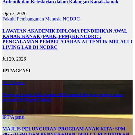
Autentik dan Kelestarian dalam Kalangan Kanak-kanak
Ogo 3, 2026
Fakulti Pembangunan Manusia
NCDRC
LAWATAN AKADEMIK DIPLOMA PENDIDIKAN AWAL
KANAK-KANAK (PAKK, FPM) KE NCDRC :
PENGALAMAN PEMBELAJARAN AUTENTIK MELALUI
LIVING LAB DI NCDRC
Jul 29, 2026
IPT/AGENSI
IPT/Agensi
Program Anak Kita bantu 1833 murid dengan penyerahan
peranti di Negeri Sabah
21/01/2025
IPT/Agensi
MAJLIS PELUNCURAN PROGRAM ANAK KITA: SPM
2025 (USM) DAN PENYERAHAN TABLET PENDIDIKAN