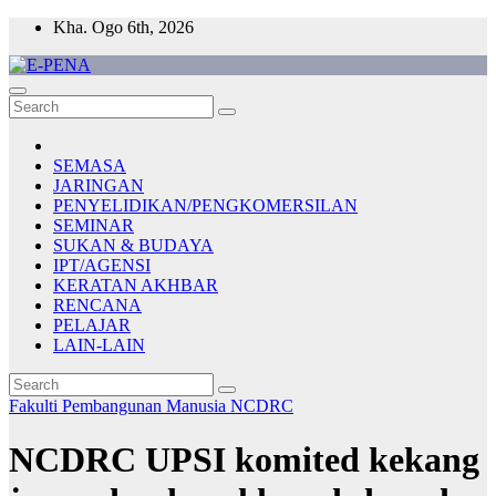
Skip
Kha. Ogo 6th, 2026
to
content
E-PENA
Berita Digital Terkini
SEMASA
JARINGAN
PENYELIDIKAN/PENGKOMERSILAN
SEMINAR
SUKAN & BUDAYA
IPT/AGENSI
KERATAN AKHBAR
RENCANA
PELAJAR
LAIN-LAIN
Fakulti Pembangunan Manusia
NCDRC
NCDRC UPSI komited kekang