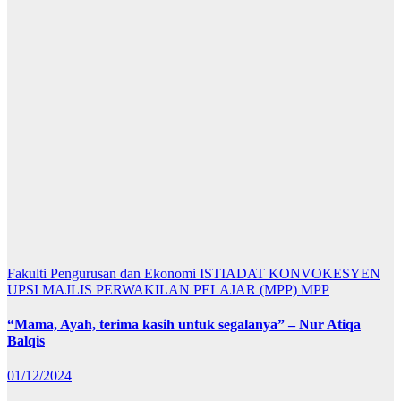
Fakulti Pengurusan dan Ekonomi
ISTIADAT KONVOKESYEN
UPSI
MAJLIS PERWAKILAN PELAJAR (MPP)
MPP
“Mama, Ayah, terima kasih untuk segalanya” – Nur Atiqa
Balqis
01/12/2024