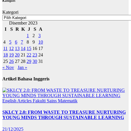
Kategori
Kategori
Disember 2023
I
S
R
K
J
S
A
1
2
3
4
5
6
7
8
9
10
11
12
13
14
15
16
17
18
19
20
21
22
23
24
25
26
27
28
29
30
31
« Nov
Jan »
Artikel Bahasa Inggeris
English Articles
Fakulti Sains Matematik
SKI.CY 2.0: FROM WASTE TO TREASURE NURTURING
YOUNG MINDS THROUGH SUSTAINABLE LEARNING
21/12/2025