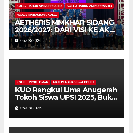
KOLEJ HARUN AMINURRASHID
KOLEJ HARUN AMINURRASHID
MAJLIS MAHASISWA KOLEJ
AETHERIS MMKHAR SIDANG
2026/2027: DARI VISI KE AKSI,
MEMBINA LEGASI GENERASI
05/08/2026
PEMIMPIN
KOLEJ UNGKU OMAR
MAJLIS MAHASISWA KOLEJ
KUO Rangkul Lima Anugerah
Tokoh Siswa UPSI 2025, Bukti
Kecemerlangan Mahasiswa
05/08/2026
Holistik