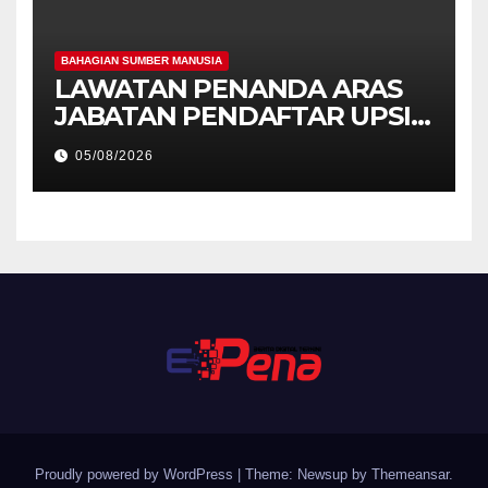
BAHAGIAN SUMBER MANUSIA
LAWATAN PENANDA ARAS
JABATAN PENDAFTAR UPSI
KE JABATAN PENDAFTAR
05/08/2026
UniSZA – PERKUKUH
KERJASAMA STRATEGIK
INSTITUSI
Proudly powered by WordPress
|
Theme: Newsup by
Themeansar
.