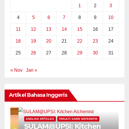
1
2
3
4
5
6
7
8
9
10
11
12
13
14
15
16
17
18
19
20
21
22
23
24
25
26
27
28
29
30
31
« Nov
Jan »
Artikel Bahasa Inggeris
E
ENGLISH ARTICLES
FAKULTI SAINS MATEMATIK
P
SULAM@UPSI: Kitchen
U