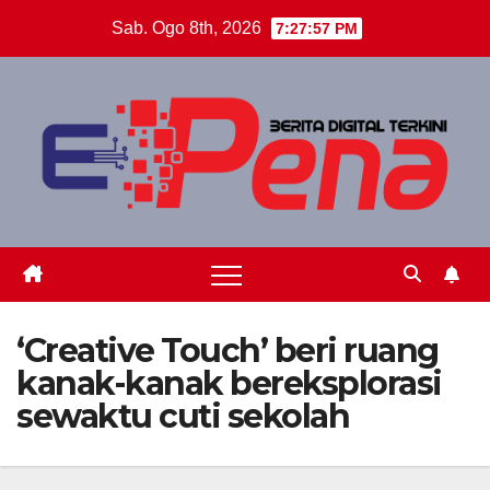
Skip
Sab. Ogo 8th, 2026
7:27:58 PM
to
content
‘Creative Touch’ beri ruang
kanak-kanak bereksplorasi
sewaktu cuti sekolah