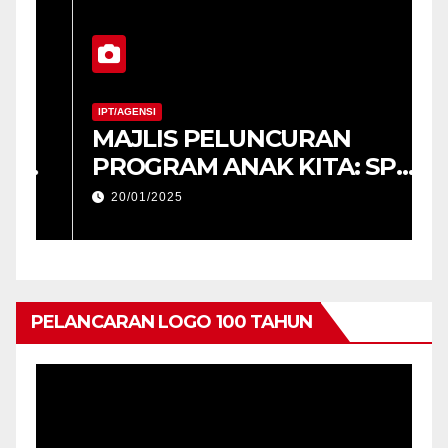
IPT/AGENSI
MAJLIS PELUNCURAN
M
PROGRAM ANAK KITA: SPM
2025 (USM) DAN
20/01/2025
PENYERAHAN TABLET
PENDIDIKAN, PERINGKAT
NEGERI KEDAH
PELANCARAN LOGO 100 TAHUN
Pemain
Video