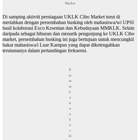
Market
Di samping aktiviti perniagaan UKLK Cibo Market turut di
meriahkan dengan persembahan busking oleh mahasiswa/wi UPSI
hasil kolaborasi Exco Kesenian dan Kebudayaan MMKLK. Selain
daripada sebagai hiburan dan menarik pengunjung ke UKLK Cibo
market, persembahan busking ini juga bertujuan untuk mencungkil
bakat mahasiswa/i Luar Kampus yang dapat diketengahkan
terutamanya dalam pertandingan frekuensi.
P
er
se
m
b
a
h
a
n
b
u
s
ki