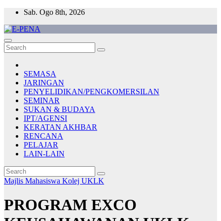
Skip
Sab. Ogo 8th, 2026
to
content
E-PENA
Berita Digital Terkini
SEMASA
JARINGAN
PENYELIDIKAN/PENGKOMERSILAN
SEMINAR
SUKAN & BUDAYA
IPT/AGENSI
KERATAN AKHBAR
RENCANA
PELAJAR
LAIN-LAIN
Majlis Mahasiswa Kolej
UKLK
PROGRAM EXCO