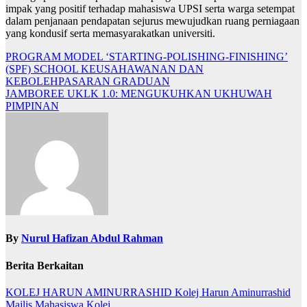
impak yang positif terhadap mahasiswa UPSI serta warga setempat
dalam penjanaan pendapatan sejurus mewujudkan ruang perniagaan
yang kondusif serta memasyarakatkan universiti.
Navigasi
PROGRAM MODEL ‘STARTING-POLISHING-FINISHING’
(SPF) SCHOOL KEUSAHAWANAN DAN
kiriman
KEBOLEHPASARAN GRADUAN
JAMBOREE UKLK 1.0: MENGUKUHKAN UKHUWAH
PIMPINAN
By
Nurul Hafizan Abdul Rahman
Berita Berkaitan
KOLEJ HARUN AMINURRASHID
Kolej Harun Aminurrashid
Majlis Mahasiswa Kolej