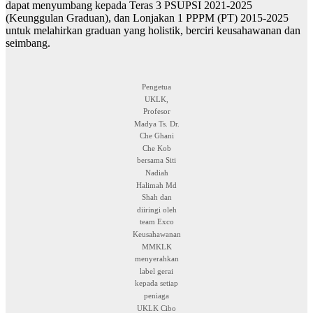
dapat menyumbang kepada Teras 3 PSUPSI 2021-2025
(Keunggulan Graduan), dan Lonjakan 1 PPPM (PT) 2015-2025
untuk melahirkan graduan yang holistik, berciri keusahawanan dan
seimbang.
Pengetua
UKLK,
Profesor
Madya Ts. Dr.
Che Ghani
Che Kob
bersama Siti
Nadiah
Halimah Md
Shah dan
diiringi oleh
team Exco
Keusahawanan
MMKLK
menyerahkan
label gerai
kepada setiap
peniaga
UKLK Cibo