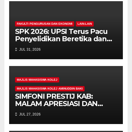
FAKULTI PENGURUSAN DAN EKONOMI
LAIN-LAIN
SPK 2026: UPSI Terus Pacu
Penyelidikan Beretika dan
Inovasi Berteraskan
JUL 31, 2026
Manusiawi Dalam Era AI
MAJLIS MAHASISWA KOLEJ
MAJLIS MAHASISWA KOLEJ AMINUDDIN BAKI
SIMFONI PRESTIJ KAB:
MALAM APRESIASI DAN
SIMBOLIK KESINAMBUNGAN
JUL 27, 2026
KEPIMPINAN