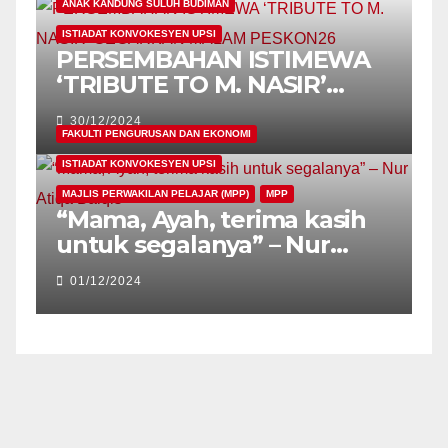
ANAK KANDUNG SULUH BUDIMAN
ISTIADAT KONVOKESYEN UPSI
PERSEMBAHAN ISTIMEWA
‘TRIBUTE TO M. NASIR’
GEGARKAN MALAM
30/12/2024
PESKON26
FAKULTI PENGURUSAN DAN EKONOMI
ISTIADAT KONVOKESYEN UPSI
MAJLIS PERWAKILAN PELAJAR (MPP)
MPP
“Mama, Ayah, terima kasih
untuk segalanya” – Nur
Atiqa Balqis
01/12/2024