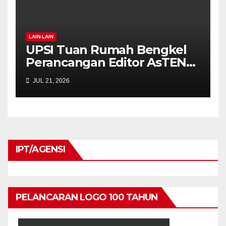
LAIN-LAIN
UPSI Tuan Rumah Bengkel
Perancangan Editor AsTEN
Journal of Teacher Training
JUL 21, 2026
Education
IPT/AGENSI
PELANCARAN LOGO 100 TAHUN