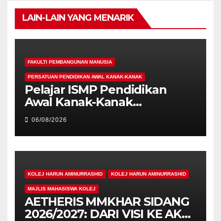
LAIN-LAIN YANG MENARIK
FAKULTI PEMBANGUNAN MANUSIA
PERSATUAN PENDIDIKAN AWAL KANAK-KANAK
Pelajar ISMP Pendidikan
Awal Kanak-Kanak
Cemerlang Raih
06/08/2026
Pengiktirafan Antarabangsa
di IAM2026
KOLEJ HARUN AMINURRASHID
KOLEJ HARUN AMINURRASHID
MAJLIS MAHASISWA KOLEJ
AETHERIS MMKHAR SIDANG
2026/2027: DARI VISI KE AKSI,