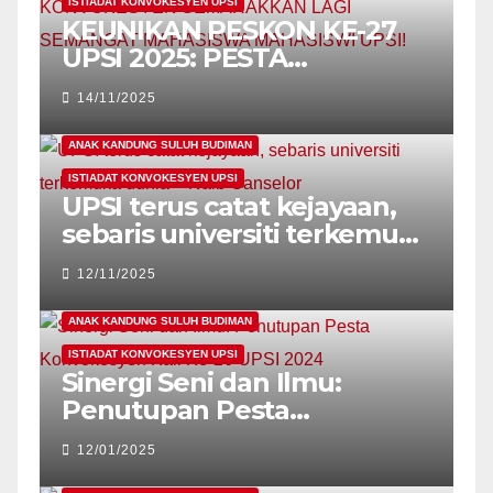
ISTIADAT KONVOKESYEN UPSI
KEUNIKAN PESKON KE-27
UPSI 2025: PESTA
KONVOKESYEN
14/11/2025
SEMARAKKAN LAGI
SEMANGAT MAHASISWA
ANAK KANDUNG SULUH BUDIMAN
MAHASISWI UPSI!
ISTIADAT KONVOKESYEN UPSI
UPSI terus catat kejayaan,
sebaris universiti terkemuka
dunia – Naib Canselor
12/11/2025
ANAK KANDUNG SULUH BUDIMAN
ISTIADAT KONVOKESYEN UPSI
Sinergi Seni dan Ilmu:
Penutupan Pesta
Konvokesyen Kali Ke-26
12/01/2025
UPSI 2024