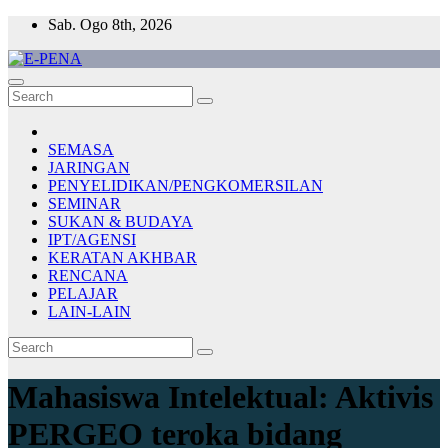
Skip
Sab. Ogo 8th, 2026
to
content
E-PENA
Berita Digital Terkini
SEMASA
JARINGAN
PENYELIDIKAN/PENGKOMERSILAN
SEMINAR
SUKAN & BUDAYA
IPT/AGENSI
KERATAN AKHBAR
RENCANA
PELAJAR
LAIN-LAIN
Mahasiswa Intelektual: Aktivis
PERGEO teroka bidang