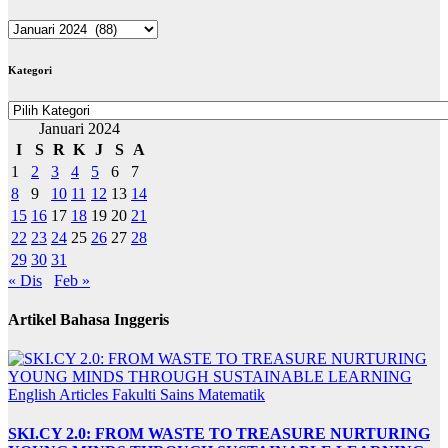
ARKIB
BERITA
Kategori
Kategori
Januari 2024
I
S
R
K
J
S
A
1
2
3
4
5
6
7
8
9
10
11
12
13
14
15
16
17
18
19
20
21
22
23
24
25
26
27
28
29
30
31
« Dis
Feb »
Artikel Bahasa Inggeris
English Articles
Fakulti Sains Matematik
SKI.CY 2.0: FROM WASTE TO TREASURE NURTURING