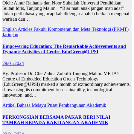
Oleh: Ainur Raihanis dan Noor Suhailah Universiti Pendidikan
Sultan Idris, Tanjong Malim – “Biar mati anak jangan mati adat”
itulah peribahasa yang acap kali didengar apabila berkata mengenai
warisan dan…
English Articles
Fakulti Komputeran dan Meta-Teknologi (FKMT)
Jaringan
Empowering Education: The Remarkable Achievements and
Dynamic Activities of Centre EduGreen@UPSI
29/01/2024
By: Profesor Dr. Che Zalina Zulkifli Tanjong Malim: META’s
Centre of Embedded Education Green Technology
(EduGreen@UPSI) marked a month of extraordinary achievements,
showcasing its commitment to sustainability, technological
innovation, and…
Artikel Bahasa Melayu
Pusat Pembangunan Akademik
PERKONGSIAN BERSAMA PAKAR BERI NILAI
TAMBAH KEPADA KAKITANGAN AKADEMIK