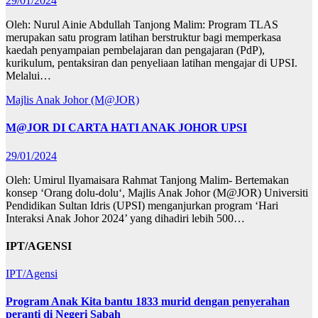
29/01/2024
Oleh: Nurul Ainie Abdullah Tanjong Malim: Program TLAS
merupakan satu program latihan berstruktur bagi memperkasa
kaedah penyampaian pembelajaran dan pengajaran (PdP),
kurikulum, pentaksiran dan penyeliaan latihan mengajar di UPSI.
Melalui…
Majlis Anak Johor (M@JOR)
M@JOR DI CARTA HATI ANAK JOHOR UPSI
29/01/2024
Oleh: Umirul Ilyamaisara Rahmat Tanjong Malim- Bertemakan
konsep ‘Orang dolu-dolu‘, Majlis Anak Johor (M@JOR) Universiti
Pendidikan Sultan Idris (UPSI) menganjurkan program ‘Hari
Interaksi Anak Johor 2024’ yang dihadiri lebih 500…
IPT/AGENSI
IPT/Agensi
Program Anak Kita bantu 1833 murid dengan penyerahan
peranti di Negeri Sabah