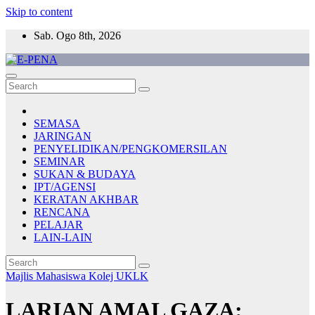
Skip to content
Sab. Ogo 8th, 2026
E-PENA
Berita Digital Terkini
SEMASA
JARINGAN
PENYELIDIKAN/PENGKOMERSILAN
SEMINAR
SUKAN & BUDAYA
IPT/AGENSI
KERATAN AKHBAR
RENCANA
PELAJAR
LAIN-LAIN
Majlis Mahasiswa Kolej
UKLK
LARIAN AMAL GAZA: