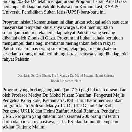
Sidang 2023/2024 telah menganjurkan Program Larian Amal Gaza
bertempat di Dataran Fakulti Bahasa dan Komunikasi, KSAJS,
Universiti Pendidikan Sultan Idris (UPSI) baru-baru ini.
Program inisiatif kemanusiaan ini dianjurkan sebagai salah satu cara
masyarakat tempatan khususnya warga UPSI menunjukkan
sokongan padu mereka terhadap rakyat Palestin yang sedang
dibantai oleh Zionis di Gaza. Program ini bukan sahaja bertujuan
mengumpul dana bagi membantu meringankan beban rakyat
Palestin dalam masa yang sukar ini, tetapi juga meningkatkan
kesedaran orang ramai berhubung isu-isu semasa yang dihadapi oleh
rakyat Palestin.
Dari kiri: Dr. Che Ghani, Prof. Madya Dr. Mohd Nizam, Helmi Zaifura,
Rozdi
Mohamed Norr
Program yang berlangsung pada jam 7.30 pagi ini telah dirasmikan
oleh Profesor Madya Dr. Mohd Nizam Nasrifan, Pengerusi Majlis
Pengetua Kolej-kolej Kediaman UPSI. Turut hadir memeriahkan
program ialah Profesor Madya Ts. Dr. Che Ghani Che Kob,
Pengetua UKLK dan Helmi Zaifura Abdul Rahman, Pendaftar
UPSI. Program yang dihadiri oleh seramai 200 orang ini terdiri
daripada barisan mahasiswa, staf UPSI dan komuniti tempatan
sekitar Tanjong Malim.