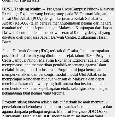
Oleh: Nor Hayati Aziz
UPSI, Tanjung Malim
– Program CrossCampus: Nihon- Malaysia
Exchange Explorer yang berlangsung pada 28 Februari lalu, anjuran
Pusat Ulul Albab (PUA) dengan kerjasama Kelab Sahabat Ulul
Albab (KeSUA) telah berjaya menghubungkan pelajar dari negara
matahari terbit iaitu Jepun dengan Malaysia. Kunjungan dari Japan
Da’wah Centre itu telah membawa seramai 9 orang delegasi yang
diketuai oleh pengasas Japan Da’wah Centre, Zulkarnain Hasan
Basri.
Japan Da’wah Centre (JDC) terletak di Osaka, Jepun merupakan
pusat badan dakwah yang ditubuhkan sejak tahun 1980. Program
CrossCampus: Nihon-Malaysia Exchange Explorer adalah untuk
mempromosi dan memberikan pendidikan tentang agama Islam
melalui iman, ilmu dan inspirasi. Program ini juga bertujuan
memperkenalkan dan berkongsi modul-modul Ulul Albab serta
mempelajari keindahan budaya warisan di Malaysia dan dapat
membina ikatan ukhuwah yang baik antara dua institusi dalam
membentuk kekuatan kepelbagaian etnik, sekaligus akan menjadi
kebanggaan buat negara yang tercinta.
Program silang budaya adalah inisiatif terbaik ke arah memupuk
persefahaman kebudayaan antara masyarakat berlainan bangsa dan
agama daripada pelbagai negara. Menurut Pengasas JDC Osaka,
Zulkarnain Hasan Basri, JDC merupakan pusat dakwah yang