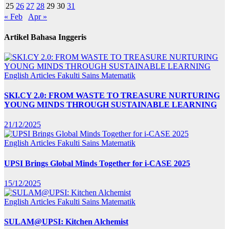
25
26
27
28
29
30
31
« Feb
Apr »
Artikel Bahasa Inggeris
English Articles
Fakulti Sains Matematik
SKI.CY 2.0: FROM WASTE TO TREASURE NURTURING
YOUNG MINDS THROUGH SUSTAINABLE LEARNING
21/12/2025
English Articles
Fakulti Sains Matematik
UPSI Brings Global Minds Together for i-CASE 2025
15/12/2025
English Articles
Fakulti Sains Matematik
SULAM@UPSI: Kitchen Alchemist