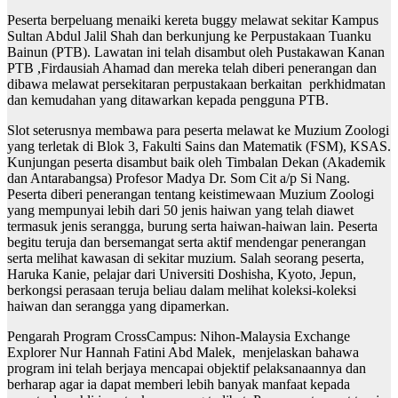
Peserta berpeluang menaiki kereta buggy melawat sekitar Kampus
Sultan Abdul Jalil Shah dan berkunjung ke Perpustakaan Tuanku
Bainun (PTB). Lawatan ini telah disambut oleh Pustakawan Kanan
PTB ,Firdausiah Ahamad dan mereka telah diberi penerangan dan
dibawa melawat persekitaran perpustakaan berkaitan perkhidmatan
dan kemudahan yang ditawarkan kepada pengguna PTB.
Slot seterusnya membawa para peserta melawat ke Muzium Zoologi
yang terletak di Blok 3, Fakulti Sains dan Matematik (FSM), KSAS.
Kunjungan peserta disambut baik oleh Timbalan Dekan (Akademik
dan Antarabangsa) Profesor Madya Dr. Som Cit a/p Si Nang.
Peserta diberi penerangan tentang keistimewaan Muzium Zoologi
yang mempunyai lebih dari 50 jenis haiwan yang telah diawet
termasuk jenis serangga, burung serta haiwan-haiwan lain. Peserta
begitu teruja dan bersemangat serta aktif mendengar penerangan
serta melihat kawasan di sekitar muzium. Salah seorang peserta,
Haruka Kanie, pelajar dari Universiti Doshisha, Kyoto, Jepun,
berkongsi perasaan teruja beliau dalam melihat koleksi-koleksi
haiwan dan serangga yang dipamerkan.
Pengarah Program CrossCampus: Nihon-Malaysia Exchange
Explorer Nur Hannah Fatini Abd Malek, menjelaskan bahawa
program ini telah berjaya mencapai objektif pelaksanaannya dan
berharap agar ia dapat memberi lebih banyak manfaat kepada