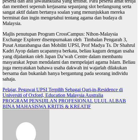
peserta dan ahli jawatankuasa yang terlibat. Para peserta amat teruja
dan memberi sepenuh kerjasama sepanjang slot berlangsung serta
sangat aktif dalam bertanya soalan yang menunjukkan mereka
berminat dan ingin mengetahui tentang agama dan budaya di
Malaysia.
Majlis penutupan Program CrossCampus: Nihon-Malaysia
Exchange Explorer disempurnakan oleh Timbalan Pengarah 3,
Pusat Antarabangsa dan Mobiliti UPSI, Prof Madya Ts. Dr Shahrul
Kadri Ayop dalam ucapannya berkata, beliau kagum dengan usaha
yang dijalankan oleh Japan Da’wah Centre dalam membantu
masyarakat Jepun mendalami dan mempelajari agama Islam. Beliau
juga menyatakan bahawa usaha dakwah ini wajarlah dilakukan
bersama dan bukanlah hanya bergantung pada seorang individu
sahaja.
Navigasi
Pelajar, Pegawai UPSI Terpilih Sebagai Qari-in-Residence di
Universiti of Oxford, Education Malaysia Australia
kiriman
PROGRAM PENSIJILAN PROFESIONAL ULUL ALBAB
BINA MAHASISWA KRITIS & KREATIF