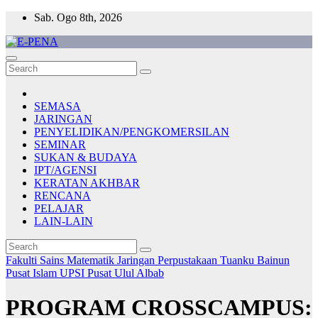
Skip
Sab. Ogo 8th, 2026
to
content
E-PENA
Berita Digital Terkini
SEMASA
JARINGAN
PENYELIDIKAN/PENGKOMERSILAN
SEMINAR
SUKAN & BUDAYA
IPT/AGENSI
KERATAN AKHBAR
RENCANA
PELAJAR
LAIN-LAIN
Fakulti Sains Matematik
Jaringan
Perpustakaan Tuanku Bainun
Pusat Islam UPSI
Pusat Ulul Albab
PROGRAM CROSSCAMPUS: