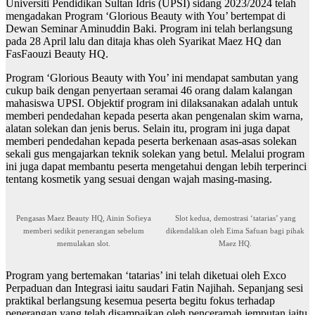
Universiti Pendidikan Sultan Idris (UPSI) sidang 2023/2024 telah
mengadakan Program ‘Glorious Beauty with You’ bertempat di
Dewan Seminar Aminuddin Baki. Program ini telah berlangsung
pada 28 April lalu dan ditaja khas oleh Syarikat Maez HQ dan
FasFaouzi Beauty HQ.
Program ‘Glorious Beauty with You’ ini mendapat sambutan yang
cukup baik dengan penyertaan seramai 46 orang dalam kalangan
mahasiswa UPSI. Objektif program ini dilaksanakan adalah untuk
memberi pendedahan kepada peserta akan pengenalan skim warna,
alatan solekan dan jenis berus. Selain itu, program ini juga dapat
memberi pendedahan kepada peserta berkenaan asas-asas solekan
sekali gus mengajarkan teknik solekan yang betul. Melalui program
ini juga dapat membantu peserta mengetahui dengan lebih terperinci
tentang kosmetik yang sesuai dengan wajah masing-masing.
Pengasas Maez Beauty HQ, Ainin Sofieya
Slot kedua, demostrasi ‘tatarias’ yang
memberi sedikit penerangan sebelum
dikendalikan oleh Eima Safuan bagi pihak
memulakan slot.
Maez HQ.
Program yang bertemakan ‘tatarias’ ini telah diketuai oleh Exco
Perpaduan dan Integrasi iaitu saudari Fatin Najihah. Sepanjang sesi
praktikal berlangsung kesemua peserta begitu fokus terhadap
penerangan yang telah disampaikan oleh penceramah jemputan iaitu