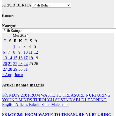
ARKIB BERITA
Kategori
Kategori
Mei 2024
I
S
R
K
J
S
A
1
2
3
4
5
6
7
8
9
10
11
12
13
14
15
16
17
18
19
20
21
22
23
24
25
26
27
28
29
30
31
« Apr
Jun »
Artikel Bahasa Inggeris
English Articles
Fakulti Sains Matematik
SKI.CY 2.0: FROM WASTE TO TREASURE NURTURING