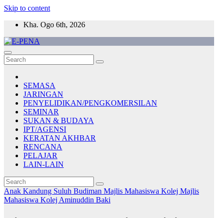
Skip to content
Kha. Ogo 6th, 2026
E-PENA
Berita Digital Terkini
SEMASA
JARINGAN
PENYELIDIKAN/PENGKOMERSILAN
SEMINAR
SUKAN & BUDAYA
IPT/AGENSI
KERATAN AKHBAR
RENCANA
PELAJAR
LAIN-LAIN
Anak Kandung Suluh Budiman
Majlis Mahasiswa Kolej
Majlis
Mahasiswa Kolej Aminuddin Baki