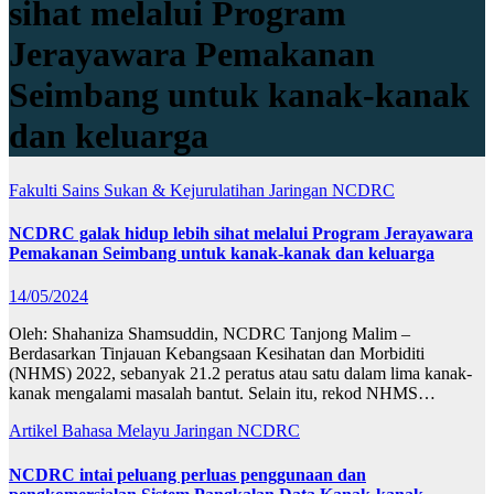
sihat melalui Program
Jerayawara Pemakanan
Seimbang untuk kanak-kanak
dan keluarga
Fakulti Sains Sukan & Kejurulatihan
Jaringan
NCDRC
NCDRC galak hidup lebih sihat melalui Program Jerayawara
Pemakanan Seimbang untuk kanak-kanak dan keluarga
14/05/2024
Oleh: Shahaniza Shamsuddin, NCDRC Tanjong Malim –
Berdasarkan Tinjauan Kebangsaan Kesihatan dan Morbiditi
(NHMS) 2022, sebanyak 21.2 peratus atau satu dalam lima kanak-
kanak mengalami masalah bantut. Selain itu, rekod NHMS…
Artikel Bahasa Melayu
Jaringan
NCDRC
NCDRC intai peluang perluas penggunaan dan