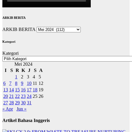
ARKIB BERITA
ARKIB BERITA
Kategori
Kategori
Mei 2024
I
S
R
K
J
S
A
1
2
3
4
5
6
7
8
9
10
11
12
13
14
15
16
17
18
19
20
21
22
23
24
25
26
27
28
29
30
31
« Apr
Jun »
Artikel Bahasa Inggeris