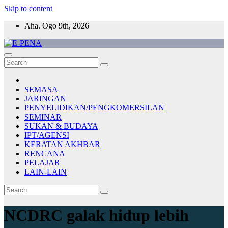
Skip to content
Aha. Ogo 9th, 2026
E-PENA
Berita Digital Terkini
SEMASA
JARINGAN
PENYELIDIKAN/PENGKOMERSILAN
SEMINAR
SUKAN & BUDAYA
IPT/AGENSI
KERATAN AKHBAR
RENCANA
PELAJAR
LAIN-LAIN
NCDRC galak hidup lebih