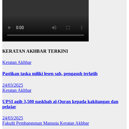
KERATAN AKHBAR TERKINI
Keratan Akhbar
Pastikan taska miliki lesen sah, pengasuh terlatih
24/03/2025
Keratan Akhbar
UPSI agih 3,500 naskhah al-Quran kepada kakitangan dan
pelajar
24/03/2025
Fakulti Pembangunan Manusia
Keratan Akhbar