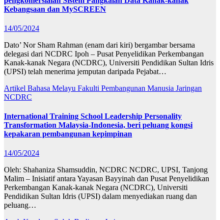
pengkomersialan Sistem Pangkalan Data Kanak-kanak
Kebangsaan dan MySCREEN
14/05/2024
Dato’ Nor Sham Rahman (enam dari kiri) bergambar bersama
delegasi dari NCDRC Ipoh – Pusat Penyelidikan Perkembangan
Kanak-kanak Negara (NCDRC), Universiti Pendidikan Sultan Idris
(UPSI) telah menerima jemputan daripada Pejabat…
Artikel Bahasa Melayu
Fakulti Pembangunan Manusia
Jaringan
NCDRC
International Training School Leadership Personality
Transformation Malaysia-Indonesia, beri peluang kongsi
kepakaran pembangunan kepimpinan
14/05/2024
Oleh: Shahaniza Shamsuddin, NCDRC NCDRC, UPSI, Tanjong
Malim – Inisiatif antara Yayasan Bayyinah dan Pusat Penyelidikan
Perkembangan Kanak-kanak Negara (NCDRC), Universiti
Pendidikan Sultan Idris (UPSI) dalam menyediakan ruang dan
peluang…