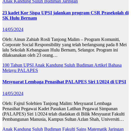
Anak Kandung Suluh Budiman
Jaringan
23 kadet Kor Sispa UPSI jalankan program CSR Prasekolah di
SK Hulu Bernam
14/05/2024
Oleh: Ainun Zahiah Rosli Tanjong Malim – Program Komuniti,
Corporate Social Responsibility yang telah berlangsung pada 8 Mei
lalu Sekolah Kebangsaan Hulu Bernam, Selangor. Program ini
dilaksanakan oleh 23 orang…
100 Tahun UPSI
Anak Kandung Suluh Budiman
Artikel Bahasa
Melayu
PALAPES
Mesyuarat Lembaga Penasihat PALAPES Siri 1/2024 di UPSI
14/05/2024
Oleh: Fajrul Solehien Tanjong Malim: Mesyuarat Lembaga
Penasihat Pegawai Kadet Pasukan Latihan Pegawai Simpanan
(PALAPES) Siri 1/2024 telah diadakan di Bilik Mesyuarat Fakulti
Pembangunan Manusia, Kampus Sultan Azlan Shah, Universiti…
Anak Kandung Suluh Budiman
Fakulti Sains Matematik
Jaringan