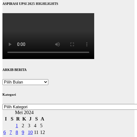
ASPIRASI UPSI 2025 HIGHLIGHTS
ARKIB BERITA
ARKIB
BERITA
Kategori
Kategori
Mei 2024
I
S
R
K
J
S
A
1
2
3
4
5
6
7
8
9
10
11
12