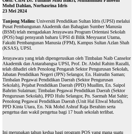
Oleh: ChM Dr. Yuhanis Mhd Bakri, Muhammad Faheem
Mohd Dahlan, Norhasrina Idris
23 Mei 2024
Tanjong Malim:
Universiti Pendidikan Sultan Idris (UPSI) melalui
Pusat Pembangunan Akademik dan Bahagian Sumber Manusia
(BSM) telah mengadakan Jerayawara Program Orientasi Sekolah
(POS) bagi pensyarah baharu UPSI di Bilik Mesyuarat Utama,
Fakulti Pembangunan Manusia (FPM), Kampus Sultan Azlan Shah
(KSAS), UPSI.
Jerayawara yang telah dipengerusikan oleh Timbalan Naib Canselor
Akademik dan Antarabangsa UPSI, Prof. Dr. Abdul Rahim Razalli,
telah dihadiri oleh Penolong Pengarah Sektor Pengurusan Sekolah,
Jabatan Pendidikan Negeri (JPN) Selangor, En. Hairudin Saman;
Timbalan Pegawai Pendidikan Daerah (Sektor Pengurusan
Sekolah), Pejabat Pendidikan Daerah (PPD) Muallim, En. Saipol
Bahrim Sulaiman; Timbalan Pegawai Pendidikan Daerah (Sektor
Pengurusan Sekolah), PPD Hulu Selangor, Pn. Saemah Mat Sahir;
Penolong Pegawai Pendidikan Daerah (Unit Hal Ehwal Murid),
PPD Kinta Utara, En. Nik Mohd Ashraf Raja Berahim serta
pengetua dan wakil pengetua bagi 17 buah sekolah terlibat.
Ini merupakan tahun kedua bagi program POS yang mana suatu