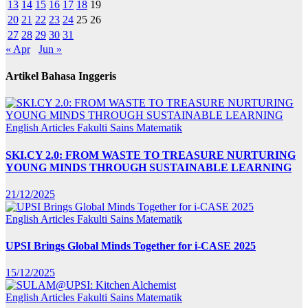
13
14
15
16
17
18
19
20
21
22
23
24
25
26
27
28
29
30
31
« Apr
Jun »
Artikel Bahasa Inggeris
English Articles
Fakulti Sains Matematik
SKI.CY 2.0: FROM WASTE TO TREASURE NURTURING
YOUNG MINDS THROUGH SUSTAINABLE LEARNING
21/12/2025
English Articles
Fakulti Sains Matematik
UPSI Brings Global Minds Together for i-CASE 2025
15/12/2025
English Articles
Fakulti Sains Matematik