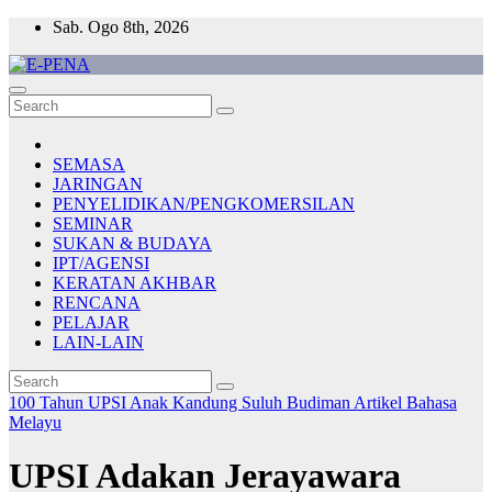
Skip
Sab. Ogo 8th, 2026
to
content
E-PENA
Berita Digital Terkini
SEMASA
JARINGAN
PENYELIDIKAN/PENGKOMERSILAN
SEMINAR
SUKAN & BUDAYA
IPT/AGENSI
KERATAN AKHBAR
RENCANA
PELAJAR
LAIN-LAIN
100 Tahun UPSI
Anak Kandung Suluh Budiman
Artikel Bahasa
Melayu
UPSI Adakan Jerayawara