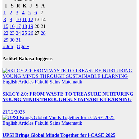
I
S
R
K
J
S
A
1
2
3
4
5
6
7
8
9
10
11
12
13
14
15
16
17
18
19
20
21
22
23
24
25
26
27
28
29
30
31
« Jun
Ogo »
Artikel Bahasa Inggeris
English Articles
Fakulti Sains Matematik
SKI.CY 2.0: FROM WASTE TO TREASURE NURTURING
YOUNG MINDS THROUGH SUSTAINABLE LEARNING
21/12/2025
English Articles
Fakulti Sains Matematik
UPSI Brings Global Minds Together for i-CASE 2025