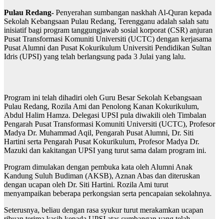
Pulau Redang-
Penyerahan sumbangan naskhah Al-Quran kepada
Sekolah Kebangsaan Pulau Redang, Terengganu adalah salah satu
inisiatif bagi program tanggungjawab sosial korporat (CSR) anjuran
Pusat Transformasi Komuniti Universiti (UCTC) dengan kerjasama
Pusat Alumni dan Pusat Kokurikulum Universiti Pendidikan Sultan
Idris (UPSI) yang telah berlangsung pada 3 Julai yang lalu.
Program ini telah dihadiri oleh Guru Besar Sekolah Kebangsaan
Pulau Redang, Rozila Ami dan Penolong Kanan Kokurikulum,
Abdul Halim Hamza. Delegasi UPSI pula diwakili oleh Timbalan
Pengarah Pusat Transformasi Komuniti Universiti (UCTC), Profesor
Madya Dr. Muhammad Aqil, Pengarah Pusat Alumni, Dr. Siti
Hartini serta Pengarah Pusat Kokurikulum, Profesor Madya Dr.
Mazuki dan kakitangan UPSI yang turut sama dalam program ini.
Program dimulakan dengan pembuka kata oleh Alumni Anak
Kandung Suluh Budiman (AKSB), Aznan Abas dan diteruskan
dengan ucapan oleh Dr. Siti Hartini. Rozila Ami turut
menyampaikan beberapa perkongsian serta pencapaian sekolahnya.
Seterusnya, beliau dengan rasa syukur turut merakamkan ucapan
ribuan terima kasih kepada UPSI atas sumbangan yang telah