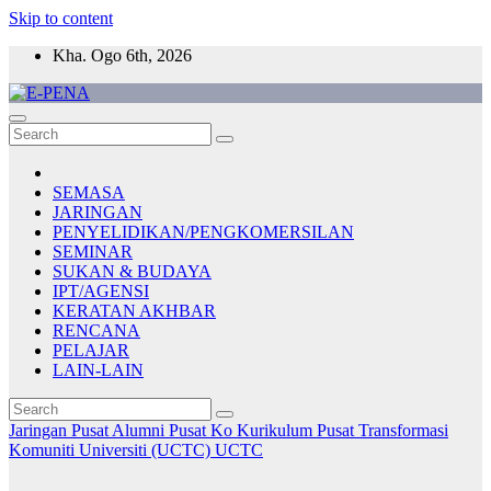
Skip to content
Kha. Ogo 6th, 2026
E-PENA
Berita Digital Terkini
SEMASA
JARINGAN
PENYELIDIKAN/PENGKOMERSILAN
SEMINAR
SUKAN & BUDAYA
IPT/AGENSI
KERATAN AKHBAR
RENCANA
PELAJAR
LAIN-LAIN
Jaringan
Pusat Alumni
Pusat Ko Kurikulum
Pusat Transformasi
Komuniti Universiti (UCTC)
UCTC