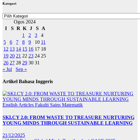
Kategori
Kategori
Ogos 2024
I
S
R
K
J
S
A
1
2
3
4
5
6
7
8
9
10
11
12
13
14
15
16
17
18
19
20
21
22
23
24
25
26
27
28
29
30
31
« Jul
Sep »
Artikel Bahasa Inggeris
English Articles
Fakulti Sains Matematik
SKI.CY 2.0: FROM WASTE TO TREASURE NURTURING
YOUNG MINDS THROUGH SUSTAINABLE LEARNING
21/12/2025