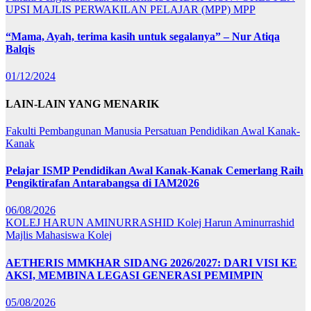
UPSI
MAJLIS PERWAKILAN PELAJAR (MPP)
MPP
“Mama, Ayah, terima kasih untuk segalanya” – Nur Atiqa
Balqis
01/12/2024
LAIN-LAIN YANG MENARIK
Fakulti Pembangunan Manusia
Persatuan Pendidikan Awal Kanak-
Kanak
Pelajar ISMP Pendidikan Awal Kanak-Kanak Cemerlang Raih
Pengiktirafan Antarabangsa di IAM2026
06/08/2026
KOLEJ HARUN AMINURRASHID
Kolej Harun Aminurrashid
Majlis Mahasiswa Kolej
AETHERIS MMKHAR SIDANG 2026/2027: DARI VISI KE
AKSI, MEMBINA LEGASI GENERASI PEMIMPIN
05/08/2026