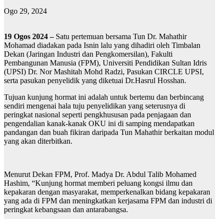
Ogo 29, 2024
19 Ogos 2024 –
Satu pertemuan bersama Tun Dr. Mahathir
Mohamad diadakan pada Isnin lalu yang dihadiri oleh Timbalan
Dekan (Jaringan Industri dan Pengkomersilan), Fakulti
Pembangunan Manusia (FPM), Universiti Pendidikan Sultan Idris
(UPSI) Dr. Nor Mashitah Mohd Radzi, Pasukan CIRCLE UPSI,
serta pasukan penyelidik yang diketuai Dr.Hasrul Hosshan.
Tujuan kunjung hormat ini adalah untuk bertemu dan berbincang
sendiri mengenai hala tuju penyelidikan yang seterusnya di
peringkat nasional seperti pengkhususan pada penjagaan dan
pengendalian kanak-kanak OKU ini di samping mendapatkan
pandangan dan buah fikiran daripada Tun Mahathir berkaitan modul
yang akan diterbitkan.
Menurut Dekan FPM, Prof. Madya Dr. Abdul Talib Mohamed
Hashim, “Kunjung hormat memberi peluang kongsi ilmu dan
kepakaran dengan masyarakat, memperkenalkan bidang kepakaran
yang ada di FPM dan meningkatkan kerjasama FPM dan industri di
peringkat kebangsaan dan antarabangsa.