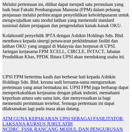
Melalui pertemuan ini, dilihat dapat menjadi satu permulaan yang
baik buat Fakulti Pembangunan Manusia (FPM) dalam peluang
penjanaan melalui perbincangan penyelidikan kebolehpasaran untuk
mengwujudkan satu modul latihan yang memenuhi standard
nasional dalam penjagaan dan pengendalian kanak-kanak OKU.
Kolaboratif penyelidik IPTA dengan Ashikin Holdings Sdn. Bhd.
membawa kepada sinergi penawaran perkhidmatan fasiliti dan
latihan OKU yang unggul di Malaysia dan berpusat di UPSI.
Jaringan kerjasama FPM XCELL, CIRCLE, INTACT, Jabatan
Pendidikan Khas, PPDK Bitara UPSI akan mendukung usaha ini.
UPSI FPM berterima kasih dan berbesar hati kepada Ashikin
Holdings Sdn. Bhd. kerana sudi bersama-sama menguruskan
pertemuan yang amat bermakna ini. UPSI FPM juga berharap dapat
memperkukuhkan kerjasama dengan pihak industri, memahami
keperluan antara satu sama lain, dan menyesuaikan ia bagi
memenuhi permintaan tersebut. Semoga pertemuan ini dapat
dilaksanakan lagi pada masa akan datang.
Navigasi
ATM GUNA KEPAKARAN UPSI SEBAGAI FASILITATOR,
LAKSANA KURSUS JURULATIH
kiriman
NCDRC, FSSK RANCANG MODUL DAN PENGURUSAN