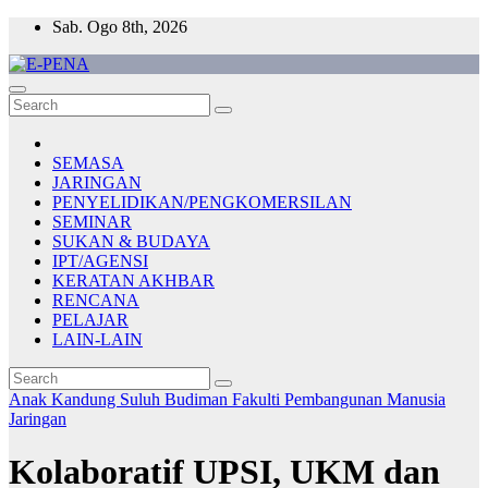
Skip
Sab. Ogo 8th, 2026
to
content
E-PENA
Berita Digital Terkini
SEMASA
JARINGAN
PENYELIDIKAN/PENGKOMERSILAN
SEMINAR
SUKAN & BUDAYA
IPT/AGENSI
KERATAN AKHBAR
RENCANA
PELAJAR
LAIN-LAIN
Anak Kandung Suluh Budiman
Fakulti Pembangunan Manusia
Jaringan
Kolaboratif UPSI, UKM dan