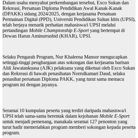
Dalam usaha menyahut perkembangan tersebut, Exco Sukan dan
Rekreasi, Persatuan Diploma Pendidikan Awal Kanak-Kanak
(DPAKK) sidang 2024/2025, dengan kerjasama Persatuan
Permainan Digital (PPD), Universiti Pendidikan Sultan Idris (UPSI),
telah berjaya menarik perhatian mahasiswa/i UPSI melalui
pertandingan
Mobile Championship E-Sport
yang bertempat di
Dewan Harun Aminurrashid (KHAR), UPSI.
Selaku Pengarah Program, Nur Khaleena Mansor mengucapkan
setinggi-tinggi penghargaan atas sokongan dan kerjasama barisan
Ahli Jawatankuasa (AJK) pelaksana yang diketuai oleh Exco Sukan
dan Rekreasi di bawah penasihatan Norrulkamari Daud, selaku
penasihat persatuan Diploma PAKK, yang turut sama memacu
program ini dengan jayanya.
Seramai 10 kumpulan peserta yang terdiri daripada mahasiswa/i
UPSI telah sama-sama berentak dalam kejohanan
Mobile E-Sport
untuk menjadi pemenang, manakala seramai 127 penonton yang
turut hadir memeriahkan program memberi sokongan kepada peserta
program.