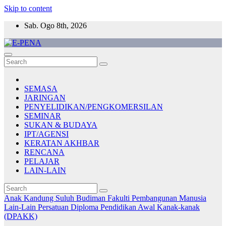
Skip to content
Sab. Ogo 8th, 2026
E-PENA
Berita Digital Terkini
SEMASA
JARINGAN
PENYELIDIKAN/PENGKOMERSILAN
SEMINAR
SUKAN & BUDAYA
IPT/AGENSI
KERATAN AKHBAR
RENCANA
PELAJAR
LAIN-LAIN
Anak Kandung Suluh Budiman
Fakulti Pembangunan Manusia
Lain-Lain
Persatuan Diploma Pendidikan Awal Kanak-kanak
(DPAKK)