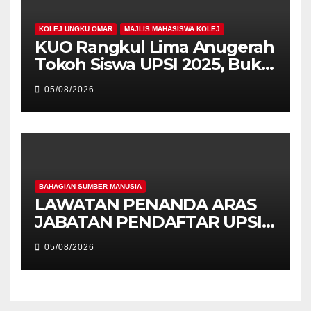
KOLEJ UNGKU OMAR
MAJLIS MAHASISWA KOLEJ
KUO Rangkul Lima Anugerah
Tokoh Siswa UPSI 2025, Bukti
Kecemerlangan Mahasiswa
05/08/2026
Holistik
BAHAGIAN SUMBER MANUSIA
LAWATAN PENANDA ARAS
JABATAN PENDAFTAR UPSI
KE JABATAN PENDAFTAR
05/08/2026
UniSZA – PERKUKUH
KERJASAMA STRATEGIK
INSTITUSI