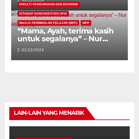
30/12/2024
PESKON26
FAKULTI PENGURUSAN DAN EKONOMI
ISTIADAT KONVOKESYEN UPSI
MAJLIS PERWAKILAN PELAJAR (MPP)
MPP
“Mama, Ayah, terima kasih
untuk segalanya” – Nur
Atiqa Balqis
01/12/2024
LAIN-LAIN YANG MENARIK