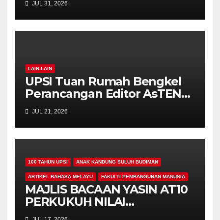
JUL 31, 2026
Manusiawi Dalam Era AI
LAIN-LAIN
UPSI Tuan Rumah Bengkel
Perancangan Editor AsTEN
Journal of Teacher Training
JUL 21, 2026
Education
100 TAHUN UPSI
ANAK KANDUNG SULUH BUDIMAN
ARTIKEL BAHASA MELAYU
FAKULTI PEMBANGUNAN MANUSIA
MAJLIS BACAAN YASIN AT10
PERKUKUH NILAI
KEROHANIAN,
JUL 17, 2026