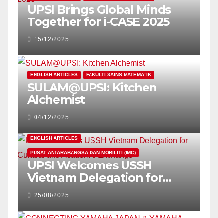
UPSI Brings Global Minds
Together for i-CASE 2025
15/12/2025
ENGLISH ARTICLES
FAKULTI SAINS MATEMATIK
SULAM@UPSI: Kitchen
Alchemist
04/12/2025
ENGLISH ARTICLES
PUSAT ANTARABANGSA DAN MOBILITI (IMC)
UPSI Welcomes USSH
Vietnam Delegation for
Cultural and Academic
25/08/2025
Exchange