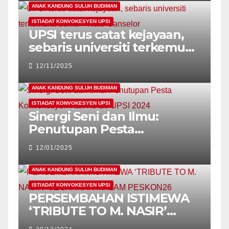
SEMANGAT MAHASISWA
ANAK KANDUNG SULUH BUDIMAN
MAHASISWI UPSI!
ISTIADAT KONVOKESYEN UPSI
UPSI terus catat kejayaan,
sebaris universiti terkemuka
dunia – Naib Canselor
12/11/2025
ANAK KANDUNG SULUH BUDIMAN
ISTIADAT KONVOKESYEN UPSI
Sinergi Seni dan Ilmu:
Penutupan Pesta
Konvokesyen Kali Ke-26
12/01/2025
UPSI 2024
ANAK KANDUNG SULUH BUDIMAN
ISTIADAT KONVOKESYEN UPSI
PERSEMBAHAN ISTIMEWA
‘TRIBUTE TO M. NASIR’
GEGARKAN MALAM