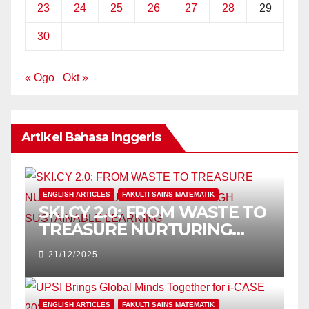
23
24
25
26
27
28
29
30
« Ogo
Okt »
Artikel Bahasa Inggeris
ENGLISH ARTICLES
FAKULTI SAINS MATEMATIK
SKI.CY 2.0: FROM WASTE TO
TREASURE NURTURING
YOUNG MINDS THROUGH
21/12/2025
SUSTAINABLE LEARNING
ENGLISH ARTICLES
FAKULTI SAINS MATEMATIK