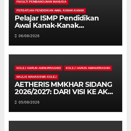
FAKULTI PEMBANGUNAN MANUSIA
PERSATUAN PENDIDIKAN AWAL KANAK-KANAK
Pelajar ISMP Pendidikan
Awal Kanak-Kanak
Cemerlang Raih
06/08/2026
Pengiktirafan Antarabangsa
di IAM2026
KOLEJ HARUN AMINURRASHID
KOLEJ HARUN AMINURRASHID
MAJLIS MAHASISWA KOLEJ
AETHERIS MMKHAR SIDANG
2026/2027: DARI VISI KE AKSI,
MEMBINA LEGASI GENERASI
05/08/2026
PEMIMPIN