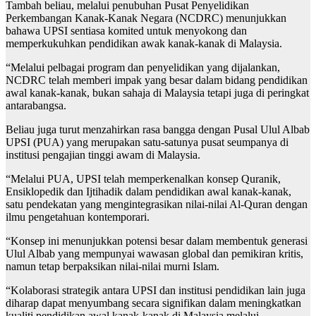
Tambah beliau, melalui penubuhan Pusat Penyelidikan
Perkembangan Kanak-Kanak Negara (NCDRC) menunjukkan
bahawa UPSI sentiasa komited untuk menyokong dan
memperkukuhkan pendidikan awak kanak-kanak di Malaysia.
“Melalui pelbagai program dan penyelidikan yang dijalankan,
NCDRC telah memberi impak yang besar dalam bidang pendidikan
awal kanak-kanak, bukan sahaja di Malaysia tetapi juga di peringkat
antarabangsa.
Beliau juga turut menzahirkan rasa bangga dengan Pusal Ulul Albab
UPSI (PUA) yang merupakan satu-satunya pusat seumpanya di
institusi pengajian tinggi awam di Malaysia.
“Melalui PUA, UPSI telah memperkenalkan konsep Quranik,
Ensiklopedik dan Ijtihadik dalam pendidikan awal kanak-kanak,
satu pendekatan yang mengintegrasikan nilai-nilai Al-Quran dengan
ilmu pengetahuan kontemporari.
“Konsep ini menunjukkan potensi besar dalam membentuk generasi
Ulul Albab yang mempunyai wawasan global dan pemikiran kritis,
namun tetap berpaksikan nilai-nilai murni Islam.
“Kolaborasi strategik antara UPSI dan institusi pendidikan lain juga
diharap dapat menyumbang secara signifikan dalam meningkatkan
kualiti pendidikan awal kanak-kanak di Malaysia melalui