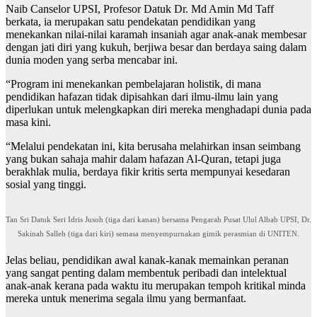
Naib Canselor UPSI, Profesor Datuk Dr. Md Amin Md Taff
berkata, ia merupakan satu pendekatan pendidikan yang
menekankan nilai-nilai karamah insaniah agar anak-anak membesar
dengan jati diri yang kukuh, berjiwa besar dan berdaya saing dalam
dunia moden yang serba mencabar ini.
“Program ini menekankan pembelajaran holistik, di mana
pendidikan hafazan tidak dipisahkan dari ilmu-ilmu lain yang
diperlukan untuk melengkapkan diri mereka menghadapi dunia pada
masa kini.
“Melalui pendekatan ini, kita berusaha melahirkan insan seimbang
yang bukan sahaja mahir dalam hafazan Al-Quran, tetapi juga
berakhlak mulia, berdaya fikir kritis serta mempunyai kesedaran
sosial yang tinggi.
Tan Sri Datuk Seri Idris Jusoh (tiga dari kanan) bersama Pengarah Pusat Ulul Albab UPSI, Dr.
Sakinah Salleh (tiga dari kiri) semasa menyempurnakan gimik perasmian di UNITEN.
Jelas beliau, pendidikan awal kanak-kanak memainkan peranan
yang sangat penting dalam membentuk peribadi dan intelektual
anak-anak kerana pada waktu itu merupakan tempoh kritikal minda
mereka untuk menerima segala ilmu yang bermanfaat.