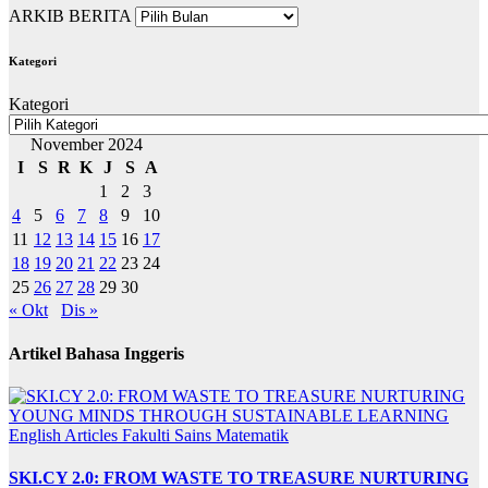
ARKIB BERITA
Kategori
Kategori
November 2024
I
S
R
K
J
S
A
1
2
3
4
5
6
7
8
9
10
11
12
13
14
15
16
17
18
19
20
21
22
23
24
25
26
27
28
29
30
« Okt
Dis »
Artikel Bahasa Inggeris
English Articles
Fakulti Sains Matematik
SKI.CY 2.0: FROM WASTE TO TREASURE NURTURING