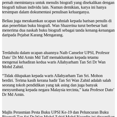
pernah memintanya untuk menulis biografi yang disekalikan dengan
biografi tulisan individu lain. Namun demikian, karya ini hanya
tersimpan dalam dokumentasi penulisan keluarganya.
Beliau juga merakamkan ucapan tahniah kepada barisan penulis di
atas penerbitan buku biografi. Wan Shazerina turut berbesar hati
menerima dua naskah buku biografi sebagai tanda kenang-kenangan
daripada Pejabat Karang Mengarang.
Terdahulu dalam ucapan aluannya Naib Canselor UPSI, Profesor
Dato’ Dr Md Amin Md Taff memaklumkan kepada tetamu
mengenai kehadiran kedua waris Allahyarham Tan Sri Dr Wan
Mohd Zahid.
“Tidak dilupakan kepada waris Allahyarham Tan Sri. Mohon
berdiri. Terima kasih kerana hadir Tan Sri Wan Zahid adalah salah
seorang tokoh pendidikan yang tak asing dan juga banyak
menyumbang kepada negara Malaysia tercinta,” kata Profesor Dato’
Dr Md Amin.
Majlis Perasmian Pesta Buku UPSI Ke-19 dan Peluncuran Buku
Biografi Tan Sri Dr Wan Mohd Zahid Mohd Noordin ini dirasmikan