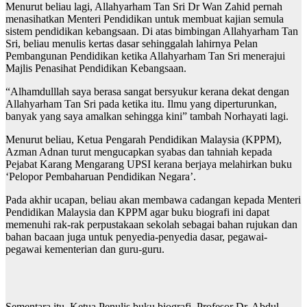
Menurut beliau lagi, Allahyarham Tan Sri Dr Wan Zahid pernah
menasihatkan Menteri Pendidikan untuk membuat kajian semula
sistem pendidikan kebangsaan. Di atas bimbingan Allahyarham Tan
Sri, beliau menulis kertas dasar sehinggalah lahirnya Pelan
Pembangunan Pendidikan ketika Allahyarham Tan Sri menerajui
Majlis Penasihat Pendidikan Kebangsaan.
“Alhamdulllah saya berasa sangat bersyukur kerana dekat dengan
Allahyarham Tan Sri pada ketika itu. Ilmu yang diperturunkan,
banyak yang saya amalkan sehingga kini” tambah Norhayati lagi.
Menurut beliau, Ketua Pengarah Pendidikan Malaysia (KPPM),
Azman Adnan turut mengucapkan syabas dan tahniah kepada
Pejabat Karang Mengarang UPSI kerana berjaya melahirkan buku
‘Pelopor Pembaharuan Pendidikan Negara’.
Pada akhir ucapan, beliau akan membawa cadangan kepada Menteri
Pendidikan Malaysia dan KPPM agar buku biografi ini dapat
memenuhi rak-rak perpustakaan sekolah sebagai bahan rujukan dan
bahan bacaan juga untuk penyedia-penyedia dasar, pegawai-
pegawai kementerian dan guru-guru.
Sementara itu, Ketua Penulis buku biografi, Profesor Dr. Abdul