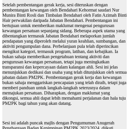
Setelah pembentangan gerak kerja, sesi diteruskan dengan
pembentangan kewangan oleh Bendahari Kehormat saudari Nur
Munira Binti Rosli dan Timbalan Bendahari oleh Fatin Azimah Binti
Hair perwakilan daripada Jabatan Bendahari. Pembentangan ini
bertujuan untuk memberikan maklumat mengenai pengurusan
kewangan persatuan sepanjang sidang. Beberapa aspek utama yang
dibentangkan termasuk Jabatan Bendahari melaporkan jumlah
pendapatan yang diperoleh melalui yuran keahlian, sumbangan, dan
aktiviti pengumpulan dana. Perbelanjaan pula telah diperincikan
mengikut kategori, termasuk program, latihan, dan kebajikan. Ia
bukan sahaja memberikan pengetahuan tentang aktiviti dan
pengurusan kewangan persatuan, tetapi juga meningkatkan
transparansi dan kepercayaan dalam kalangan ahli. Sesi ini jelas
menunjukkan dedikasi dan usaha yang telah ditunjukkan oleh semua
jabatan dalam PM2PK. Pembentangan gerak kerja dan kewangan
bukan sahaja menggariskan pencapaian yang telah diraih, tetapi juga
memberi panduan untuk langkah-langkah seterusnya dalam
memajukan persatuan. Diharapkan, dengan maklumat yang
dikongsi, semua ahli dapat lebih memahami perjalanan dan hala tuju
PM2PK bagi tahun yang akan datang.
Sesi ini adalah puncak majlis dengan Pengumuman Anugerah
Penghargaan Badan Kepimpinan PM2PK 2023/2024, diikuti