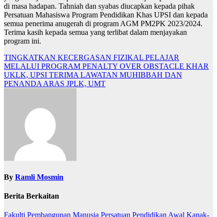
di masa hadapan. Tahniah dan syabas diucapkan kepada pihak
Persatuan Mahasiswa Program Pendidikan Khas UPSI dan kepada
semua penerima anugerah di program AGM PM2PK 2023/2024.
Terima kasih kepada semua yang terlibat dalam menjayakan
program ini.
Navigasi
TINGKATKAN KECERGASAN FIZIKAL PELAJAR
MELALUI PROGRAM PENALTY OVER OBSTACLE KHAR
kiriman
UKLK, UPSI TERIMA LAWATAN MUHIBBAH DAN
PENANDA ARAS JPLK, UMT
By
Ramli Mosmin
Berita Berkaitan
Fakulti Pembangunan Manusia
Persatuan Pendidikan Awal Kanak-