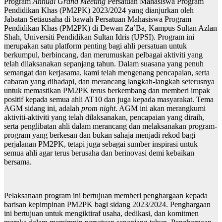
Program
Annual Grand Meeting
Persatuan Mahasiswa Program
Pendidikan Khas (PM2PK) 2023/2024 yang dianjurkan oleh
Jabatan Setiausaha di bawah Persatuan Mahasiswa Program
Pendidikan Khas (PM2PK) di Dewan Za’Ba, Kampus Sultan Azlan
Shah, Universiti Pendidikan Sultan Idris (UPSI). Program ini
merupakan satu platform penting bagi ahli persatuan untuk
berkumpul, berbincang, dan merumuskan pelbagai aktiviti yang
telah dilaksanakan sepanjang tahun. Dalam suasana yang penuh
semangat dan kerjasama, kami telah mengenang pencapaian, serta
cabaran yang dihadapi, dan merancang langkah-langkah seterusnya
untuk memastikan PM2PK terus berkembang dan memberi impak
positif kepada semua ahli AT10 dan juga kepada masyarakat. Tema
AGM sidang ini, adalah
prom night
. AGM ini akan merangkumi
aktiviti-aktiviti yang telah dilaksanakan, pencapaian yang diraih,
serta penglibatan ahli dalam merancang dan melaksanakan program-
program yang berkesan dan bukan sahaja menjadi rekod bagi
perjalanan PM2PK, tetapi juga sebagai sumber inspirasi untuk
semua ahli agar terus berusaha dan berinovasi demi kebaikan
bersama.
Pelaksanaan program ini bertujuan memberi penghargaan kepada
barisan kepimpinan PM2PK bagi sidang 2023/2024. Penghargaan
ini bertujuan untuk mengiktiraf usaha, dedikasi, dan komitmen