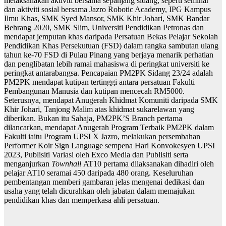
melaksanakan aktiviti bersama sepanjang sidang, seperti seminar
dan aktiviti sosial bersama Jazro Robotic Academy, IPG Kampus
Ilmu Khas, SMK Syed Mansor, SMK Khir Johari, SMK Bandar
Behrang 2020, SMK Slim, Universiti Pendidikan Petronas dan
mendapat jemputan khas daripada Persatuan Bekas Pelajar Sekolah
Pendidikan Khas Persekutuan (FSD) dalam rangka sambutan ulang
tahun ke-70 FSD di Pulau Pinang yang berjaya menarik perhatian
dan penglibatan lebih ramai mahasiswa di peringkat universiti ke
peringkat antarabangsa. Pencapaian PM2PK Sidang 23/24 adalah
PM2PK mendapat kutipan tertinggi antara persatuan Fakulti
Pembangunan Manusia dan kutipan mencecah RM5000.
Seterusnya, mendapat Anugerah Khidmat Komuniti daripada SMK
Khir Johari, Tanjong Malim atas khidmat sukarelawan yang
diberikan. Bukan itu Sahaja, PM2PK’S Branch pertama
dilancarkan, mendapat Anugerah Program Terbaik PM2PK dalam
Fakulti iaitu Program UPSI X Jazro, melakukan persembahan
Performer Koir Sign Language sempena Hari Konvokesyen UPSI
2023, Publisiti Variasi oleh Exco Media dan Publisiti serta
menganjurkan
Townhall
AT10 pertama dilaksanakan dihadiri oleh
pelajar AT10 seramai 450 daripada 480 orang. Keseluruhan
pembentangan memberi gambaran jelas mengenai dedikasi dan
usaha yang telah dicurahkan oleh jabatan dalam memajukan
pendidikan khas dan memperkasa ahli persatuan.