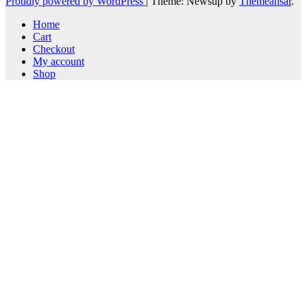
Proudly powered by WordPress
|
Theme: Newsup by
Themeansar
.
Home
Cart
Checkout
My account
Shop