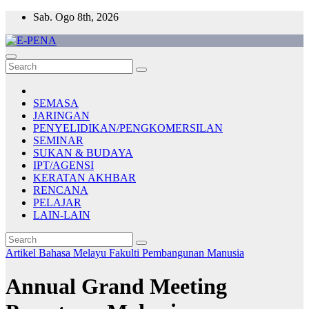
Skip
Sab. Ogo 8th, 2026
to
content
E-PENA
Berita Digital Terkini
SEMASA
JARINGAN
PENYELIDIKAN/PENGKOMERSILAN
SEMINAR
SUKAN & BUDAYA
IPT/AGENSI
KERATAN AKHBAR
RENCANA
PELAJAR
LAIN-LAIN
Artikel Bahasa Melayu
Fakulti Pembangunan Manusia
Annual Grand Meeting