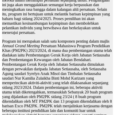
mereka dalam memimpin persatuan sepanjang tahun. Penghargaan
ini juga akan menggalakkan semangat kerja berpasukan dan
meningkatkan rasa bangga dalam kalangan ahli persatuan. Selain
itu, program ini bertujuan untuk melantik barisan kepimpinan yang
baharu bagi sidang 2024/2025. Proses pemilihan ini akan
memastikan kesinambungan kepimpinan dan membolehkan
pelantikan individu yang berwibawa dan berkelayakan untuk
menerajui persatuan.
Program ini merupakan salah satu komponen penting dalam majlis
Annual Grand Meeting
Persatuan Mahasiswa Program Pendidikan
Khas (PM2PK) 2023/2024, di mana dua pembentangan utama telah
diadakan iaitu Pembentangan Gerak Kerja oleh Jabatan Setiausaha
dan Pembentangan Kewangan oleh Jabatan Bendahari.
Pembentangan Gerak Kerja oleh Jabatan Setiausaha dimulakan
dengan perwakilan daripada Jabatan Setiausaha, oleh Setiausaha
Agung saudari Syrelyn Anak Misol dan Timbalan Setiausaha
saudari Nur Kamilia Zulaikha Binti Mohd Karizam yang
memperincikan aktiviti-aktiviti yang telah dilaksanakan sepanjang
sidang 2023/2024. Dalam pembentangan ini, beberapa aktiviti
utama telah diketengahkan, termasuklah Sebanyak 20 buah program
yang dijalankan oleh PM2PK sidang 23/24 ( 8 buah program
dikendalikan oleh MT PM2PK dan 13 program dikendalikan oleh 8
barisan Exco PM2PK. PM2PK telah menjalinkan kerjasama dengan
beberapa institusi pendidikan lain dan komuniti luar untuk