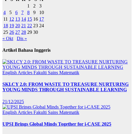
1
2
3
4
5
6
7
8
9
10
11
12
13
14
15
16
17
18
19
20
21
22
23
24
25
26
27
28
29
30
« Okt
Dis »
Artikel Bahasa Inggeris
English Articles
Fakulti Sains Matematik
SKI.CY 2.0: FROM WASTE TO TREASURE NURTURING
YOUNG MINDS THROUGH SUSTAINABLE LEARNING
21/12/2025
English Articles
Fakulti Sains Matematik
UPSI Brings Global Minds Together for i-CASE 2025