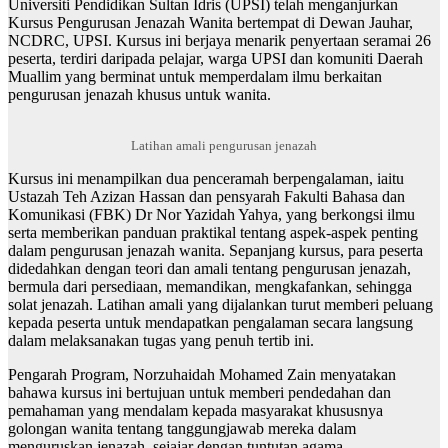
Universiti Pendidikan Sultan Idris (UPSI) telah menganjurkan
Kursus Pengurusan Jenazah Wanita bertempat di Dewan Jauhar,
NCDRC, UPSI. Kursus ini berjaya menarik penyertaan seramai 26
peserta, terdiri daripada pelajar, warga UPSI dan komuniti Daerah
Muallim yang berminat untuk memperdalam ilmu berkaitan
pengurusan jenazah khusus untuk wanita.
Latihan amali pengurusan jenazah
Kursus ini menampilkan dua penceramah berpengalaman, iaitu
Ustazah Teh Azizan Hassan dan pensyarah Fakulti Bahasa dan
Komunikasi (FBK) Dr Nor Yazidah Yahya, yang berkongsi ilmu
serta memberikan panduan praktikal tentang aspek-aspek penting
dalam pengurusan jenazah wanita. Sepanjang kursus, para peserta
didedahkan dengan teori dan amali tentang pengurusan jenazah,
bermula dari persediaan, memandikan, mengkafankan, sehingga
solat jenazah. Latihan amali yang dijalankan turut memberi peluang
kepada peserta untuk mendapatkan pengalaman secara langsung
dalam melaksanakan tugas yang penuh tertib ini.
Pengarah Program, Norzuhaidah Mohamed Zain menyatakan
bahawa kursus ini bertujuan untuk memberi pendedahan dan
pemahaman yang mendalam kepada masyarakat khususnya
golongan wanita tentang tanggungjawab mereka dalam
menguruskan jenazah, sejajar dengan tuntutan agama.