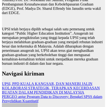
Pembangunan Keusahawanan dan Kebolehpasaran Graduan
(EDGE), Prof. Madya Dr. Sharul Effendy bin Janudin serta wakil
dari EDGE.
UPSI telah berjaya dipilih sebagai salah satu pemenang untuk
kategori “Public Higher Education Institution”. Anugerah ini
merupakan pengiktirafan yang tinggi kepada UPSI yang telah
berjaya melahirkan graduan-graduan yang menjadi rebutan industri
besar dan terkemuka di Malaysia. Adalah diharapkan dengan
penerimaan anugerah ini, UPSI akan terus giat menghasilkan
graduan-graduan yang berkebolehan tinggi dan menguasai
kemahiran-kemahiran terkini untuk menjadikan mereka graduan
buruan industri di dalam dan luar negara.
Navigasi kiriman
UPSI, PPD KUALA KANGSAR, DAN MANEBI JALIN
KOLABORASI STRATEGIK, TERAPKAN KECERDASAN
BUATAN DALAM PENDIDIKAN DI MALAYSIA
PERGEO anjur Program Data to Discovery: Bengkel SPSS dalam
Penyelidikan Kuantitatif