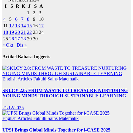
I
S
R
K
J
S
A
1
2
3
4
5
6
7
8
9
10
11
12
13
14
15
16
17
18
19
20
21
22
23
24
25
26
27
28
29
30
« Okt
Dis »
Artikel Bahasa Inggeris
English Articles
Fakulti Sains Matematik
SKI.CY 2.0: FROM WASTE TO TREASURE NURTURING
YOUNG MINDS THROUGH SUSTAINABLE LEARNING
21/12/2025
English Articles
Fakulti Sains Matematik
UPSI Brings Global Minds Together for i-CASE 2025