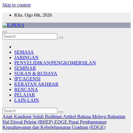
Skip to content
Kha. Ogo 6th, 2026
E-PENA
Berita Digital Terkini
SEMASA
JARINGAN
PENYELIDIKAN/PENGKOMERSILAN
SEMINAR
SUKAN & BUDAYA
IPT/AGENSI
KERATAN AKHBAR
RENCANA
PELAJAR
LAIN-LAIN
Anak Kandung Suluh Budiman
Artikel Bahasa Melayu
Bahagian
Hal Ehwal Pelajar (BHEP)
EDGE
Pusat Pembangunan
Keusahawanan dan Kebolehpasaran Graduan (EDGE)