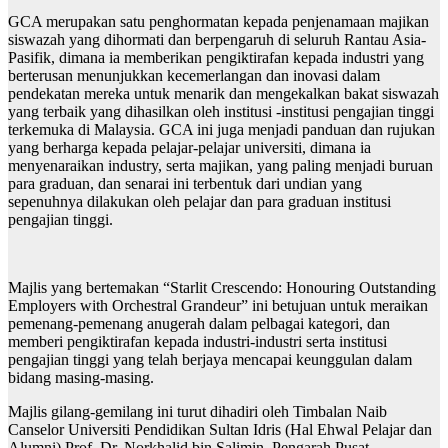
GCA merupakan satu penghormatan kepada penjenamaan majikan
siswazah yang dihormati dan berpengaruh di seluruh Rantau Asia-
Pasifik, dimana ia memberikan pengiktirafan kepada industri yang
berterusan menunjukkan kecemerlangan dan inovasi dalam
pendekatan mereka untuk menarik dan mengekalkan bakat siswazah
yang terbaik yang dihasilkan oleh institusi -institusi pengajian tinggi
terkemuka di Malaysia. GCA ini juga menjadi panduan dan rujukan
yang berharga kepada pelajar-pelajar universiti, dimana ia
menyenaraikan industry, serta majikan, yang paling menjadi buruan
para graduan, dan senarai ini terbentuk dari undian yang
sepenuhnya dilakukan oleh pelajar dan para graduan institusi
pengajian tinggi.
Majlis yang bertemakan “Starlit Crescendo: Honouring Outstanding
Employers with Orchestral Grandeur” ini betujuan untuk meraikan
pemenang-pemenang anugerah dalam pelbagai kategori, dan
memberi pengiktirafan kepada industri-industri serta institusi
pengajian tinggi yang telah berjaya mencapai keunggulan dalam
bidang masing-masing.
Majlis gilang-gemilang ini turut dihadiri oleh Timbalan Naib
Canselor Universiti Pendidikan Sultan Idris (Hal Ehwal Pelajar dan
Alumni) Prof. Dr. Norkhalid bin Salimin, Pengarah Pusat