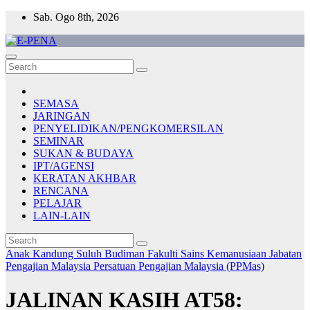
Skip
Sab. Ogo 8th, 2026
to
content
E-PENA
Berita Digital Terkini
SEMASA
JARINGAN
PENYELIDIKAN/PENGKOMERSILAN
SEMINAR
SUKAN & BUDAYA
IPT/AGENSI
KERATAN AKHBAR
RENCANA
PELAJAR
LAIN-LAIN
Anak Kandung Suluh Budiman
Fakulti Sains Kemanusiaan
Jabatan
Pengajian Malaysia
Persatuan Pengajian Malaysia (PPMas)
JALINAN KASIH AT58: