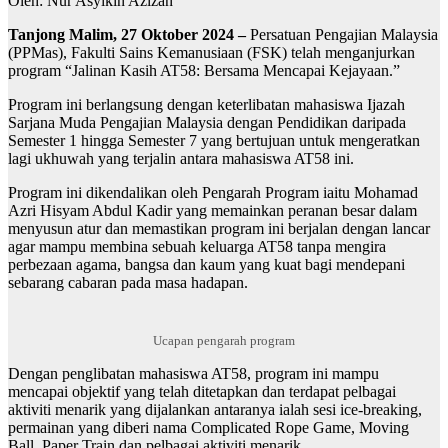
Oleh: Nur Asyikin Azizan
Tanjong Malim, 27 Oktober 2024 –
Persatuan Pengajian Malaysia
(PPMas), Fakulti Sains Kemanusiaan (FSK) telah menganjurkan
program “Jalinan Kasih AT58: Bersama Mencapai Kejayaan.”
Program ini berlangsung dengan keterlibatan mahasiswa Ijazah
Sarjana Muda Pengajian Malaysia dengan Pendidikan daripada
Semester 1 hingga Semester 7 yang bertujuan untuk mengeratkan
lagi ukhuwah yang terjalin antara mahasiswa AT58 ini.
Program ini dikendalikan oleh Pengarah Program iaitu Mohamad
Azri Hisyam Abdul Kadir yang memainkan peranan besar dalam
menyusun atur dan memastikan program ini berjalan dengan lancar
agar mampu membina sebuah keluarga AT58 tanpa mengira
perbezaan agama, bangsa dan kaum yang kuat bagi mendepani
sebarang cabaran pada masa hadapan.
Ucapan pengarah program
Dengan penglibatan mahasiswa AT58, program ini mampu
mencapai objektif yang telah ditetapkan dan terdapat pelbagai
aktiviti menarik yang dijalankan antaranya ialah sesi ice-breaking,
permainan yang diberi nama Complicated Rope Game, Moving
Ball, Paper Train dan pelbagai aktiviti menarik .