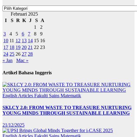
Kategori
Februari 2025
I
S
R
K
J
S
A
1
2
3
4
5
6
7
8
9
10
11
12
13
14
15
16
17
18
19
20
21
22
23
24
25
26
27
28
« Jan
Mac »
Artikel Bahasa Inggeris
English Articles
Fakulti Sains Matematik
SKI.CY 2.0: FROM WASTE TO TREASURE NURTURING
YOUNG MINDS THROUGH SUSTAINABLE LEARNING
21/12/2025
English Articles
Fakulti Sains Matematik