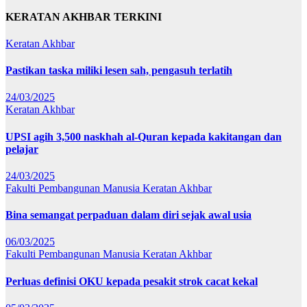
KERATAN AKHBAR TERKINI
Keratan Akhbar
Pastikan taska miliki lesen sah, pengasuh terlatih
24/03/2025
Keratan Akhbar
UPSI agih 3,500 naskhah al-Quran kepada kakitangan dan
pelajar
24/03/2025
Fakulti Pembangunan Manusia
Keratan Akhbar
Bina semangat perpaduan dalam diri sejak awal usia
06/03/2025
Fakulti Pembangunan Manusia
Keratan Akhbar
Perluas definisi OKU kepada pesakit strok cacat kekal