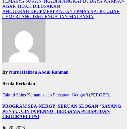
Navigasi
TEMASYA SUKAN TRADISI ANGKAT BUDAYA WARISAN
AGAR TIDAK DILUPAKAN
kiriman
ANUGERAH KECEMERLANGAN PPMAS RAI PELAJAR
CEMERLANG ISM PENGAJIAN MALAYSIA
By
Nurul Hafizan Abdul Rahman
Berita Berkaitan
Fakulti Sains Kemanusiaan
Persatuan Geografi (PERGEO)
PROGRAM SEA-NERGY: SERUAN SLOGAN “SAYANG
PENYU, CINTA PENYU” BERSAMA PERSATUAN
GEOGRAFI UPSI
Jul 20, 2026