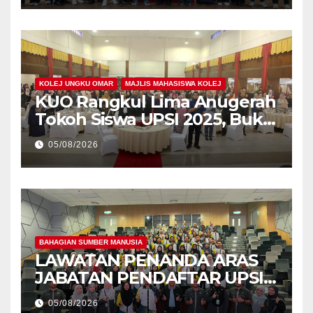
KOLEJ UNGKU OMAR
MAJLIS MAHASISWA KOLEJ
KUO Rangkul Lima Anugerah
Tokoh Siswa UPSI 2025, Bukti
Kecemerlangan Mahasiswa
05/08/2026
Holistik
BAHAGIAN SUMBER MANUSIA
LAWATAN PENANDA ARAS
JABATAN PENDAFTAR UPSI
KE JABATAN PENDAFTAR
05/08/2026
UniSZA – PERKUKUH