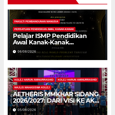
FAKULTI PEMBANGUNAN MANUSIA
PERSATUAN PENDIDIKAN AWAL KANAK-KANAK
Pelajar ISMP Pendidikan
Awal Kanak-Kanak
Cemerlang Raih
06/08/2026
Pengiktirafan Antarabangsa
di IAM2026
KOLEJ HARUN AMINURRASHID
KOLEJ HARUN AMINURRASHID
MAJLIS MAHASISWA KOLEJ
AETHERIS MMKHAR SIDANG
2026/2027: DARI VISI KE AKSI,
MEMBINA LEGASI GENERASI
05/08/2026
PEMIMPIN