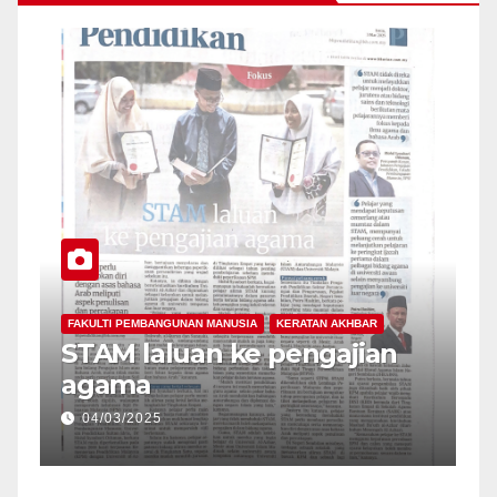
FAKULTI PEMBANGUNAN MANUSIA
KERATAN AKHBA
askhah al-
Bina semangat perpad
kitangan
dalam diri sejak awal us
06/03/2025