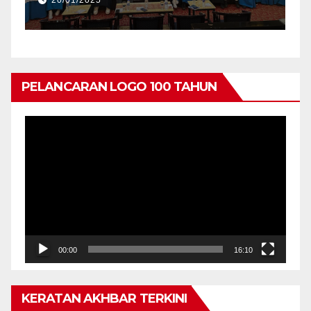
20/01/2025
BLET
PENYERAHAN TABLET
INGKAT
PENDIDIKAN, PERINGK
GANU
NEGERI KEDAH
PELANCARAN LOGO 100 TAHUN
Pemain
Video
00:00
16:10
KERATAN AKHBAR TERKINI