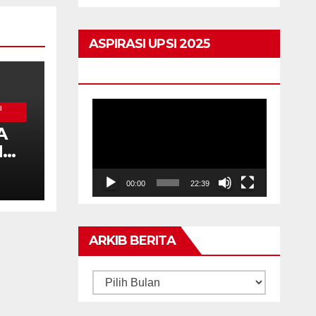
kekal
ASPIRASI UPSI 2025
HIGHLIGHTS
Pemain
I
A
Video
M
00:00
22:39
S
AJ
ARKIB BERITA
ARKIB
BERITA