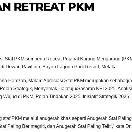
AN RETREAT PKM
si Staf PKM sempena Retreat Pejabat Karang Mengarang (PK
 di Dewan Pavillion, Bayou Lagoon Park Resort, Melaka.
iana Hamzah, Malam Apresiasi Staf PKM merupakan sebahagi
IPT/AGENSI
IPT/AGENSI
Program Anak
MAJLI
i Pelan Strategik, Menyemak Halatuju/Sasaran KPI 2025, Analis
 Wujud di PKM, Pelan Tindakan 2025, Inisiatif Strategik 2025
Kita bantu
PELU
1833 murid
N PR
21/01/2025
20/01/2025
staf PKM melalui anugerah khas seperti Anugerah Staf Paling
dengan
ANAK 
af Paling Berintegriti, dan Anugerah Staf Paling Teliti,” kata Dr