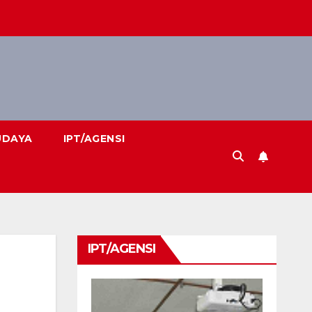
UDAYA
IPT/AGENSI
IPT/AGENSI