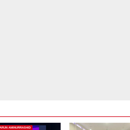
U
I
14
2
5
K
S
2
ARUN AMINURRASHID