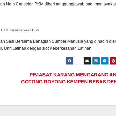
gkan Naib Canselor, PKM diberi tanggungjawab bagi menjayaka
f PKM bersama wakil BSM
gan Sesi Bersama Bahagian Sumber Manusia yang dihadiri ole
Unit Latihan dengan slot Keberkesanan Latihan.
FAKULTI PEMBANGUNAN MANUSIA
FAKULTI PEMBANG
KERATAN AKHBAR
KERATAN AKHBAR
PEJABAT KARANG MENGARANG A
Bina
Perlua
GOTONG ROYONG KEMPEN BEBAS DE
skhah
semangat
defini
perpaduan
kepad
06/03/2025
05/03/2025
dalam diri
pesaki