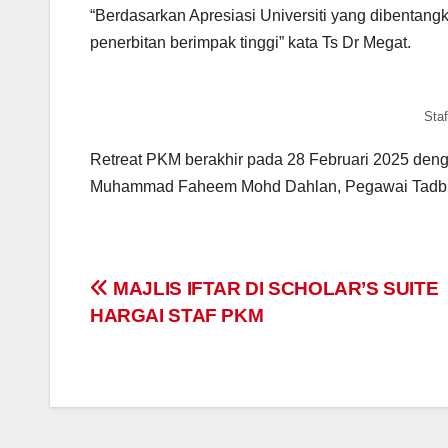
“Berdasarkan Apresiasi Universiti yang dibentan
penerbitan berimpak tinggi” kata Ts Dr Megat.
Sta
Retreat PKM berakhir pada 28 Februari 2025 den
Muhammad Faheem Mohd Dahlan, Pegawai Tadbir, 
KERATAN AKHBAR
KERATAN AKHBAR
Navigasi
MAJLIS IFTAR DI SCHOLAR’S SUITE
Pastikan taska
UPSI agih
HARGAI STAF PKM
kiriman
miliki lesen
3,500 na
sah, pengasuh
al-Quran
24/03/2025
24/03/2025
terlatih
kepada