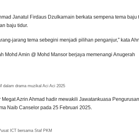
penyerahan
SPM 2
peranti di
(USM)
mad Janatul Firdaus Dzulkarnain berkata sempena tema baju t
Negeri Sabah
PENY
n baju tidur.
N TAB
rang-jarang tema sebegini menjadi pilihan penganjur,” kata Ah
PENDI
smah Mohd Amin @ Mohd Mansor berjaya memenangi Anugerah
PERIN
NEGER
TERE
M dalam drama muzikal Aci Aci 2025
U
 Dr Megat Azrin Ahmad hadir mewakili Jawatankuasa Pengurusa
ma Naib Canselor pada 25 Februari 2025.
usat ICT bersama Staf PKM