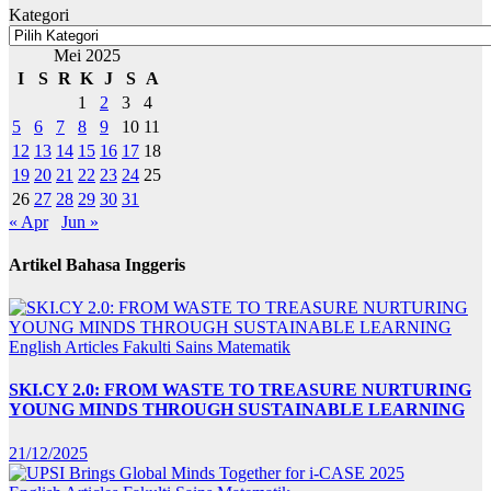
Kategori
Mei 2025
I
S
R
K
J
S
A
1
2
3
4
5
6
7
8
9
10
11
12
13
14
15
16
17
18
19
20
21
22
23
24
25
26
27
28
29
30
31
« Apr
Jun »
Artikel Bahasa Inggeris
English Articles
Fakulti Sains Matematik
SKI.CY 2.0: FROM WASTE TO TREASURE NURTURING
YOUNG MINDS THROUGH SUSTAINABLE LEARNING
21/12/2025