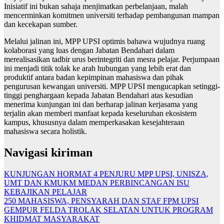
Inisiatif ini bukan sahaja menjimatkan perbelanjaan, malah
mencerminkan komitmen universiti terhadap pembangunan mampan
dan kecekapan sumber.
Melalui jalinan ini, MPP UPSI optimis bahawa wujudnya ruang
kolaborasi yang luas dengan Jabatan Bendahari dalam
merealisasikan tadbir urus berintegriti dan mesra pelajar. Perjumpaan
ini menjadi titik tolak ke arah hubungan yang lebih erat dan
produktif antara badan kepimpinan mahasiswa dan pihak
pengurusan kewangan universiti. MPP UPSI mengucapkan setinggi-
tinggi penghargaan kepada Jabatan Bendahari atas kesudian
menerima kunjungan ini dan berharap jalinan kerjasama yang
terjalin akan memberi manfaat kepada keseluruhan ekosistem
kampus, khususnya dalam memperkasakan kesejahteraan
mahasiswa secara holistik.
Navigasi kiriman
KUNJUNGAN HORMAT 4 PENJURU MPP UPSI, UNISZA,
UMT DAN KMUKM MEDAN PERBINCANGAN ISU
KEBAJIKAN PELAJAR
250 MAHASISWA, PENSYARAH DAN STAF FPM UPSI
GEMPUR FELDA TROLAK SELATAN UNTUK PROGRAM
KHIDMAT MASYARAKAT