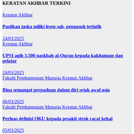
KERATAN AKHBAR TERKINI
Keratan Akhbar
Pastikan taska miliki lesen sah, pengasuh terlatih
24/03/2025
Keratan Akhbar
UPSI agih 3,500 naskhah al-Quran kepada kakitangan dan
pelajar
24/03/2025
Fakulti Pembangunan Manusia
Keratan Akhbar
Bina semangat perpaduan dalam diri sejak awal usia
06/03/2025
Fakulti Pembangunan Manusia
Keratan Akhbar
Perluas definisi OKU kepada pesakit strok cacat kekal
05/03/2025