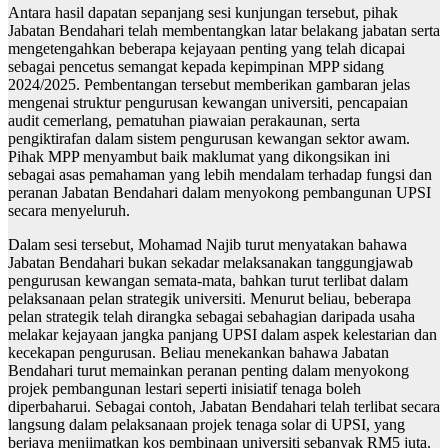
Antara hasil dapatan sepanjang sesi kunjungan tersebut, pihak
Jabatan Bendahari telah membentangkan latar belakang jabatan serta
mengetengahkan beberapa kejayaan penting yang telah dicapai
sebagai pencetus semangat kepada kepimpinan MPP sidang
2024/2025. Pembentangan tersebut memberikan gambaran jelas
mengenai struktur pengurusan kewangan universiti, pencapaian
audit cemerlang, pematuhan piawaian perakaunan, serta
pengiktirafan dalam sistem pengurusan kewangan sektor awam.
Pihak MPP menyambut baik maklumat yang dikongsikan ini
sebagai asas pemahaman yang lebih mendalam terhadap fungsi dan
peranan Jabatan Bendahari dalam menyokong pembangunan UPSI
secara menyeluruh.
Dalam sesi tersebut, Mohamad Najib turut menyatakan bahawa
Jabatan Bendahari bukan sekadar melaksanakan tanggungjawab
pengurusan kewangan semata-mata, bahkan turut terlibat dalam
pelaksanaan pelan strategik universiti. Menurut beliau, beberapa
pelan strategik telah dirangka sebagai sebahagian daripada usaha
melakar kejayaan jangka panjang UPSI dalam aspek kelestarian dan
kecekapan pengurusan. Beliau menekankan bahawa Jabatan
Bendahari turut memainkan peranan penting dalam menyokong
projek pembangunan lestari seperti inisiatif tenaga boleh
diperbaharui. Sebagai contoh, Jabatan Bendahari telah terlibat secara
langsung dalam pelaksanaan projek tenaga solar di UPSI, yang
berjaya menjimatkan kos pembinaan universiti sebanyak RM5 juta.