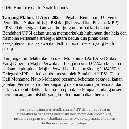
Oleh: Boniface Garin Anak Joannes
Tanjong Malim,
11 April 2025 –
Pejabat Bendahari, Universiti
Pendidikan Sultan Idris (UPSI)Majlis Perwakilan Pelajar (MPP)
UPSI telah mengadakan satu kunjungan hormat ke Jabatan
Bendahari UPSI dalam usaha memperkukuh hubungan dua hala dan
membina kerjasama strategik antara kedua-dua pihak demi
kesejahteraan mahasiswa dan tadbir urus universiti yang lebih
cekap.
Kunjungan ini telah diketuai oleh Mohammad Arif Aizat Sukry,
Yang Dipertua Majlis Perwakilan Pelajar sesi 2024/2025 bersama
barisan kepimpinan Majlis Perwakilan Pelajar Sidang 2024/2025.
Delegasi MPP telah disambut mesra oleh Bendahari UPSI, Tuan
Haji Mohamad Najib Mohamed bersama beberapa pegawai kanan
jabatan. Pertemuan ini berlangsung dalam suasana profesional dan
terbuka, membolehkan kedua-dua pihak berkongsi pandangan serta
membincangkan inisiatif yang boleh dimanfaatkan bersama.
Sesi perbincangan strategik antara MPP dan pihak Jabatan
Bendahari berlangsung dalam suasana mesra dan konstruktif,
membincangkan isu kebajikan mahasiswa serta penambahbaikan
tadbir urus kewangan pelajar