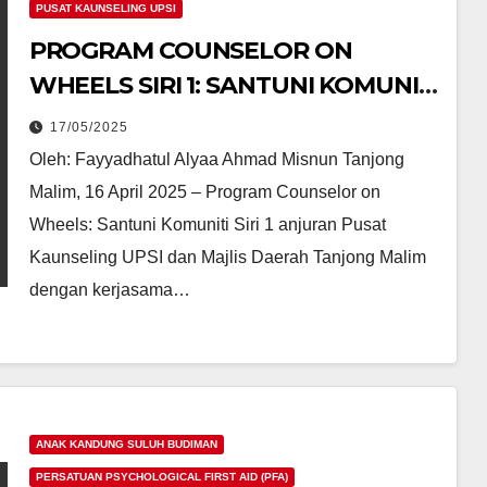
PUSAT KAUNSELING UPSI
PROGRAM COUNSELOR ON
WHEELS SIRI 1: SANTUNI KOMUNITI
DI PASAR TANI TANJONG MALIM
17/05/2025
Oleh: Fayyadhatul Alyaa Ahmad Misnun Tanjong
Malim, 16 April 2025 – Program Counselor on
Wheels: Santuni Komuniti Siri 1 anjuran Pusat
Kaunseling UPSI dan Majlis Daerah Tanjong Malim
ENGLISH
ENGLISH
dengan kerjasama…
ARTICLES
ARTICLES
FAKULTI
FAKULTI
SAINS
SAINS
MATEMATIK
MATEMATIK
SKI.CY
UPSI
2.0:
Bring
FROM
Globa
WAST
Minds
ANAK KANDUNG SULUH BUDIMAN
E TO
21/12/202
Toget
15/12/202
PERSATUAN PSYCHOLOGICAL FIRST AID (PFA)