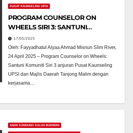
TREAS
her
5
5
PUSAT KAUNSELING UPSI
URE
for i-
PROGRAM COUNSELOR ON
NURT
CASE
URING
2025
WHEELS SIRI 3: SANTUNI
ANAK
KANDUNG
YOUN
SULUH
KOMUNITI DI PASAR MALAM SLIM
BUDIMAN
17/05/2025
G
ISTIADAT
ISTIADAT
RIVER
KONVOKESYEN
KONVOKESY
Oleh: Fayyadhatul Alyaa Ahmad Misnun Slim River,
MIND
UPSI
UPSI
KEUNI
UPSI
S
24 April 2025 – Program Counselor on Wheels:
KAN
terus
THRO
Santuni Komuniti Siri 3 anjuran Pusat Kaunseling
PESK
catat
UGH
UPSI dan Majlis Daerah Tanjong Malim dengan
ON
kejay
SUSTA
KE-27
14/11/202
an,
12/11/202
kerjasama…
INABL
UPSI
sebari
E
5
5
2025:
s
LEAR
PESTA
unive
NING
KONV
siti
OKES
terke
ANAK KANDUNG SULUH BUDIMAN
YEN
muka