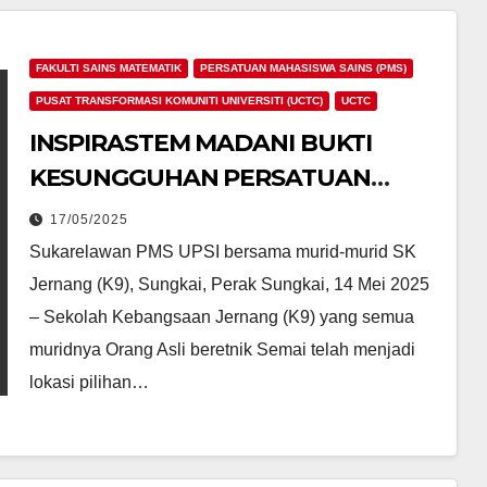
FAKULTI SAINS MATEMATIK
PERSATUAN MAHASISWA SAINS (PMS)
PUSAT TRANSFORMASI KOMUNITI UNIVERSITI (UCTC)
UCTC
INSPIRASTEM MADANI BUKTI
KESUNGGUHAN PERSATUAN
MAHASISWA SAINS DALAM
17/05/2025
MERAKYATKAN STEM BERSAMA
Sukarelawan PMS UPSI bersama murid-murid SK
KOMUNITI SEMAI DI SUNGKAI
Jernang (K9), Sungkai, Perak Sungkai, 14 Mei 2025
– Sekolah Kebangsaan Jernang (K9) yang semua
muridnya Orang Asli beretnik Semai telah menjadi
lokasi pilihan…
IPT/AGENSI
 Kita
MAJLIS