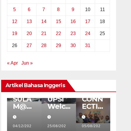
5
6
7
8
9
10
11
12
13
14
15
16
17
18
19
20
21
22
23
24
25
26
27
28
29
30
31
« Apr
Jun »
ENGLISH
ENGLISH
ARTICLES
ARTICLES
ENGLISH
PUSAT
ARTICLES
Artikel Bahasa Inggeris
FAKULTI
ANTARABANGSA
SAINS
DAN MOBILITI
MATEMATIK
(IMC)
FMSP
SULA
UPSI
CONN
s
M@U
Welco
ECTIN
l
PSI:
mes
G
Kitche
USSH
YAMA
n
04/12/202
Vietna
25/08/202
HA
05/08/202