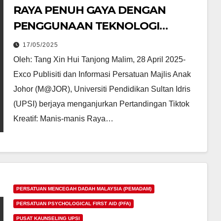
RAYA PENUH GAYA DENGAN
lam
kepada pesakit
PENGGUNAAN TEKNOLOGI
 usia
strok cacat kekal
05/03/2025
MODEN: MANIS-MANIS RAYA
17/05/2025
Oleh: Tang Xin Hui Tanjong Malim, 28 April 2025-
Exco Publisiti dan Informasi Persatuan Majlis Anak
Johor (M@JOR), Universiti Pendidikan Sultan Idris
(UPSI) berjaya menganjurkan Pertandingan Tiktok
Kreatif: Manis-manis Raya…
PERSATUAN MENCEGAH DADAH MALAYSIA (PEMADAM)
PERSATUAN PSYCHOLOGICAL FIRST AID (PFA)
PUSAT KAUNSELING UPSI