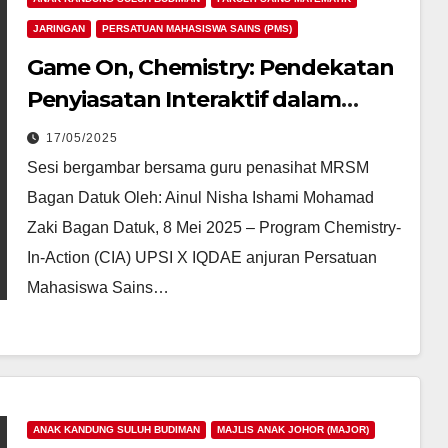
JARINGAN
PERSATUAN MAHASISWA SAINS (PMS)
Game On, Chemistry: Pendekatan
Penyiasatan Interaktif dalam
Program CIA UPSI X IQDAIE
17/05/2025
Sesi bergambar bersama guru penasihat MRSM
Bagan Datuk Oleh: Ainul Nisha Ishami Mohamad
Zaki Bagan Datuk, 8 Mei 2025 – Program Chemistry-
In-Action (CIA) UPSI X IQDAE anjuran Persatuan
Mahasiswa Sains…
ATAN AKHBAR
FAKULTI PEMBANGUNAN MANUSIA
KERATAN AKHBAR
ANAK KANDUNG SULUH BUDIMAN
MAJLIS ANAK JOHOR (MAJOR)
t
Perluas definisi OKU