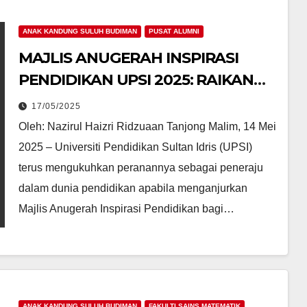
rid
PELUNCURAN
rahan
PROGRAM ANAK
ANAK KANDUNG SULUH BUDIMAN
PUSAT ALUMNI
20/01/2025
MAJLIS ANUGERAH INSPIRASI
eri
KITA: SPM 2025
PENDIDIKAN UPSI 2025: RAIKAN
(USM) DAN
LEGASI KECEMERLANGAN ALUMNI
17/05/2025
PENYERAHAN
PENDIDIK
Oleh: Nazirul Haizri Ridzuaan Tanjong Malim, 14 Mei
TABLET
2025 – Universiti Pendidikan Sultan Idris (UPSI)
PENDIDIKAN
terus mengukuhkan peranannya sebagai peneraju
dalam dunia pendidikan apabila menganjurkan
PERINGKAT NEGER
Majlis Anugerah Inspirasi Pendidikan bagi…
TERENGGANU
ANAK KANDUNG SULUH BUDIMAN
FAKULTI SAINS MATEMATIK