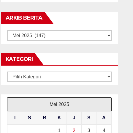
ARKIB BERITA
ARKIB
BERITA
KATEGORI
Kategori
Mei 2025
I
S
R
K
J
S
A
1
2
3
4