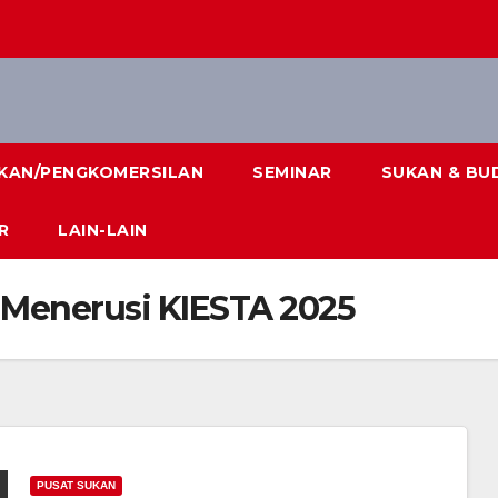
IKAN/PENGKOMERSILAN
SEMINAR
SUKAN & BU
R
LAIN-LAIN
 Menerusi KIESTA 2025
PUSAT SUKAN