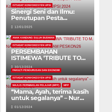
ISTIADAT KONVOKESYEN UPSI
Sinergi Seni dan Ilmu:
Penutupan Pesta
Konvokesyen Kali Ke-26
12/01/2025
UPSI 2024
ANAK KANDUNG SULUH BUDIMAN
ISTIADAT KONVOKESYEN UPSI
PERSEMBAHAN
ISTIMEWA ‘TRIBUTE TO
M. NASIR’ GEGARKAN
30/12/2024
MALAM PESKON26
FAKULTI PENGURUSAN DAN EKONOMI
ISTIADAT KONVOKESYEN UPSI
MAJLIS PERWAKILAN PELAJAR (MPP)
MPP
“Mama, Ayah, terima kasih
untuk segalanya” – Nur
Atiqa Balqis
01/12/2024