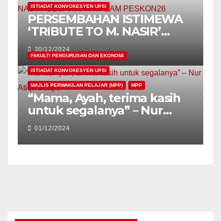
ISTIADAT KONVOKESYEN UPSI
PERSEMBAHAN ISTIMEWA
‘TRIBUTE TO M. NASIR’
GEGARKAN MALAM
30/12/2024
PESKON26
FAKULTI PENGURUSAN DAN EKONOMI
ISTIADAT KONVOKESYEN UPSI
MAJLIS PERWAKILAN PELAJAR (MPP)
MPP
“Mama, Ayah, terima kasih
untuk segalanya” – Nur
Atiqa Balqis
01/12/2024