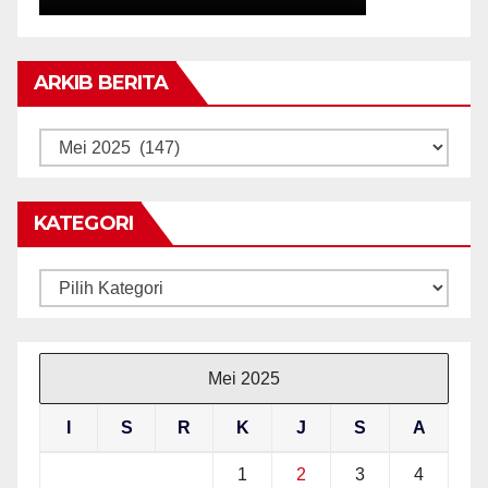
ARKIB BERITA
ARKIB
BERITA
KATEGORI
Kategori
Mei 2025
I
S
R
K
J
S
A
1
2
3
4