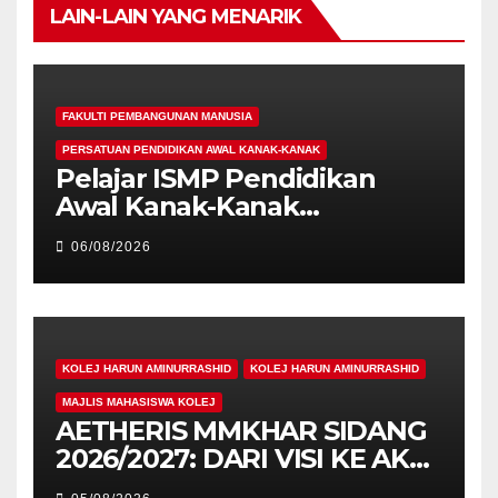
LAIN-LAIN YANG MENARIK
FAKULTI PEMBANGUNAN MANUSIA
PERSATUAN PENDIDIKAN AWAL KANAK-KANAK
Pelajar ISMP Pendidikan
Awal Kanak-Kanak
Cemerlang Raih
06/08/2026
Pengiktirafan Antarabangsa
di IAM2026
KOLEJ HARUN AMINURRASHID
KOLEJ HARUN AMINURRASHID
MAJLIS MAHASISWA KOLEJ
AETHERIS MMKHAR SIDANG
2026/2027: DARI VISI KE AKSI,
MEMBINA LEGASI GENERASI