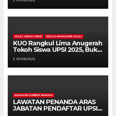
05/08/2026
PEMIMPIN
KOLEJ UNGKU OMAR
MAJLIS MAHASISWA KOLEJ
KUO Rangkul Lima Anugerah
Tokoh Siswa UPSI 2025, Bukti
Kecemerlangan Mahasiswa
05/08/2026
Holistik
BAHAGIAN SUMBER MANUSIA
LAWATAN PENANDA ARAS
JABATAN PENDAFTAR UPSI
KE JABATAN PENDAFTAR