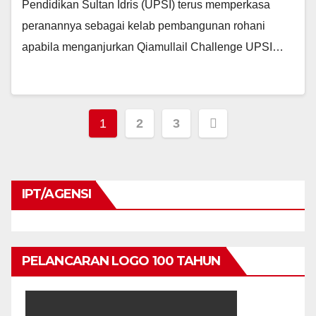
Pendidikan Sultan Idris (UPSI) terus memperkasa
peranannya sebagai kelab pembangunan rohani
apabila menganjurkan Qiamullail Challenge UPSI…
Navigasi
1
2
3
kiriman
IPT/AGENSI
PELANCARAN LOGO 100 TAHUN