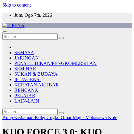
Skip to content
Jum. Ogo 7th, 2026
E-PENA
Berita Digital Terkini
SEMASA
JARINGAN
PENYELIDIKAN/PENGKOMERSILAN
SEMINAR
SUKAN & BUDAYA
IPT/AGENSI
KERATAN AKHBAR
RENCANA
PELAJAR
LAIN-LAIN
Kolej Kediaman
Kolej Ungku Omar
Majlis Mahasiswa Kolej
KUO FORCE 3.0: KUO