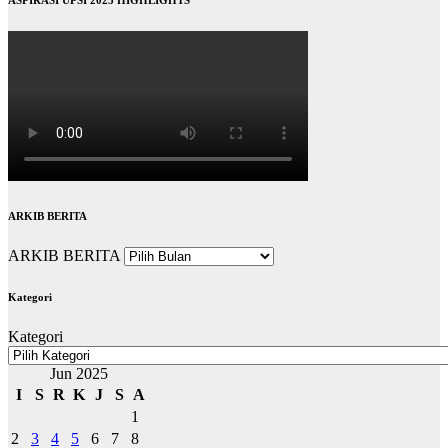
ARKIB BERITA
ARKIB BERITA
Kategori
Kategori
Jun 2025
I
S
R
K
J
S
A
1
2
3
4
5
6
7
8