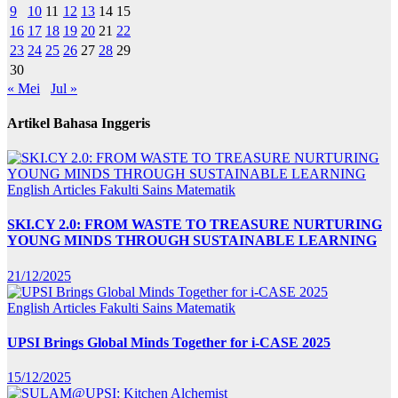
9
10
11
12
13
14
15
16
17
18
19
20
21
22
23
24
25
26
27
28
29
30
« Mei
Jul »
Artikel Bahasa Inggeris
English Articles
Fakulti Sains Matematik
SKI.CY 2.0: FROM WASTE TO TREASURE NURTURING
YOUNG MINDS THROUGH SUSTAINABLE LEARNING
21/12/2025
English Articles
Fakulti Sains Matematik
UPSI Brings Global Minds Together for i-CASE 2025
15/12/2025