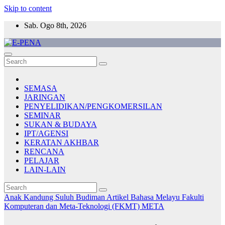
Skip to content
Sab. Ogo 8th, 2026
E-PENA
Berita Digital Terkini
SEMASA
JARINGAN
PENYELIDIKAN/PENGKOMERSILAN
SEMINAR
SUKAN & BUDAYA
IPT/AGENSI
KERATAN AKHBAR
RENCANA
PELAJAR
LAIN-LAIN
Anak Kandung Suluh Budiman
Artikel Bahasa Melayu
Fakulti
Komputeran dan Meta-Teknologi (FKMT)
META