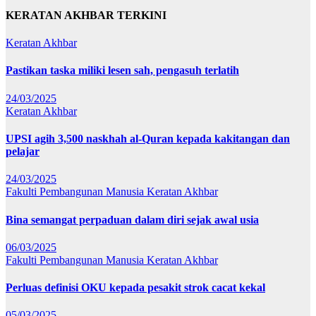
KERATAN AKHBAR TERKINI
Keratan Akhbar
Pastikan taska miliki lesen sah, pengasuh terlatih
24/03/2025
Keratan Akhbar
UPSI agih 3,500 naskhah al-Quran kepada kakitangan dan
pelajar
24/03/2025
Fakulti Pembangunan Manusia
Keratan Akhbar
Bina semangat perpaduan dalam diri sejak awal usia
06/03/2025
Fakulti Pembangunan Manusia
Keratan Akhbar
Perluas definisi OKU kepada pesakit strok cacat kekal
05/03/2025