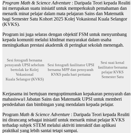
Program Math & Science Adventure
: Daripada Teori kepada Realiti
ini merupakan suatu inisiatif untuk memperkukuh pemahaman dan
menarik minat pelajar dalam mata pelajaran Sains dan Matematik
bagi Semester Satu Kohort 2025 Kolej Vokasional Kuala Selangor
(KVKS).
Program ini juga selaras dengan objektif FSM untuk menyumbang
kepada komuniti melalui khidmat masyarakat dalam usaha
meningkatkan prestasi akademik di peringkat sekolah menengah.
Sesi fotografi bersama
Sesi suai kenal
pensyarah UPSI sebelum
Sesi fotografi fasilitator UPSI
fasilitator bersama
bertolak ke Kolej
bersama MPP dan pensyarah
pelajar KVKS
Vokasional
KVKS pada hari pertama
Semester Satu
Kuala Selangor (KVKS)
Kerjasama ini bertujuan mengoptimumkan kepakaran pensyarah dan
mahasiswa/i Jabatan Sains dan Matematik UPSI untuk memberi
pendedahan dan bimbingan yang mendalam kepada pelajar.
Program
Math & Science Adventure
: Daripada Teori kepada Realiti
ini dirancang sebagai inisiatif untuk menarik minat pelajar KVKS
terhadap subjek STEM melalui aktiviti interaktif dan aplikasi
praktikal yang lebih santai tetapi sampai.