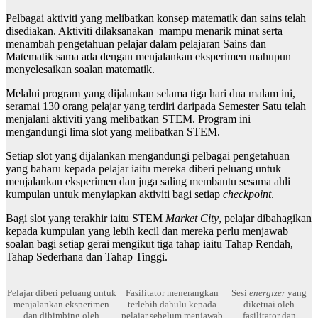
Pelbagai aktiviti yang melibatkan konsep matematik dan sains telah
disediakan. Aktiviti dilaksanakan mampu menarik minat serta
menambah pengetahuan pelajar dalam pelajaran Sains dan
Matematik sama ada dengan menjalankan eksperimen mahupun
menyelesaikan soalan matematik.
Melalui program yang dijalankan selama tiga hari dua malam ini,
seramai 130 orang pelajar yang terdiri daripada Semester Satu telah
menjalani aktiviti yang melibatkan STEM. Program ini
mengandungi lima slot yang melibatkan STEM.
Setiap slot yang dijalankan mengandungi pelbagai pengetahuan
yang baharu kepada pelajar iaitu mereka diberi peluang untuk
menjalankan eksperimen dan juga saling membantu sesama ahli
kumpulan untuk menyiapkan aktiviti bagi setiap
checkpoint
.
Bagi slot yang terakhir iaitu STEM
Market City
, pelajar dibahagikan
kepada kumpulan yang lebih kecil dan mereka perlu menjawab
soalan bagi setiap gerai mengikut tiga tahap iaitu Tahap Rendah,
Tahap Sederhana dan Tahap Tinggi.
Pelajar diberi peluang untuk
Fasilitator menerangkan
Sesi
energizer
yang
menjalankan eksperimen
terlebih dahulu kepada
diketuai oleh
dan dibimbing oleh
pelajar sebelum menjawab
fasilitator dan