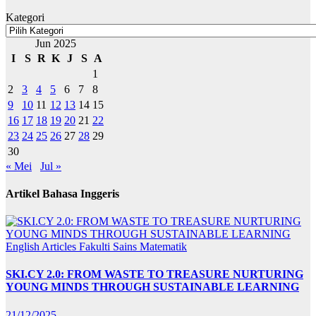
Kategori
Jun 2025
I
S
R
K
J
S
A
1
2
3
4
5
6
7
8
9
10
11
12
13
14
15
16
17
18
19
20
21
22
23
24
25
26
27
28
29
30
« Mei
Jul »
Artikel Bahasa Inggeris
English Articles
Fakulti Sains Matematik
SKI.CY 2.0: FROM WASTE TO TREASURE NURTURING
YOUNG MINDS THROUGH SUSTAINABLE LEARNING
21/12/2025