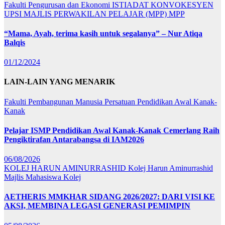
Fakulti Pengurusan dan Ekonomi
ISTIADAT KONVOKESYEN
UPSI
MAJLIS PERWAKILAN PELAJAR (MPP)
MPP
“Mama, Ayah, terima kasih untuk segalanya” – Nur Atiqa
Balqis
01/12/2024
LAIN-LAIN YANG MENARIK
Fakulti Pembangunan Manusia
Persatuan Pendidikan Awal Kanak-
Kanak
Pelajar ISMP Pendidikan Awal Kanak-Kanak Cemerlang Raih
Pengiktirafan Antarabangsa di IAM2026
06/08/2026
KOLEJ HARUN AMINURRASHID
Kolej Harun Aminurrashid
Majlis Mahasiswa Kolej
AETHERIS MMKHAR SIDANG 2026/2027: DARI VISI KE
AKSI, MEMBINA LEGASI GENERASI PEMIMPIN