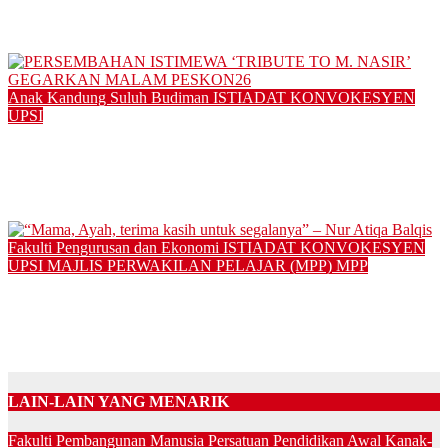
26 UPSI 2024
12/01/2025
Anak Kandung Suluh Budiman
ISTIADAT KONVOKESYEN
UPSI
PERSEMBAHAN ISTIMEWA ‘TRIBUTE TO M. NASIR’
GEGARKAN MALAM PESKON26
30/12/2024
Fakulti Pengurusan dan Ekonomi
ISTIADAT KONVOKESYEN
UPSI
MAJLIS PERWAKILAN PELAJAR (MPP)
MPP
“Mama, Ayah, terima kasih untuk segalanya” – Nur Atiqa
Balqis
01/12/2024
LAIN-LAIN YANG MENARIK
Fakulti Pembangunan Manusia
Persatuan Pendidikan Awal Kanak-