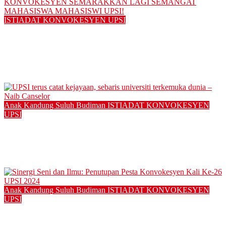
ISTIADAT KONVOKESYEN UPSI
KEUNIKAN PESKON KE-27 UPSI 2025: PESTA
KONVOKESYEN SEMARAKKAN LAGI SEMANGAT
MAHASISWA MAHASISWI UPSI!
14/11/2025
Anak Kandung Suluh Budiman
ISTIADAT KONVOKESYEN
UPSI
UPSI terus catat kejayaan, sebaris universiti terkemuka dunia
– Naib Canselor
12/11/2025
Anak Kandung Suluh Budiman
ISTIADAT KONVOKESYEN
UPSI
Sinergi Seni dan Ilmu: Penutupan Pesta Konvokesyen Kali Ke-