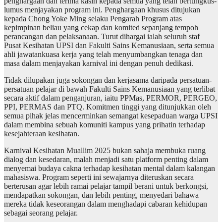
penghargaan dan terima kasih kepada semua yang telah bertungkus-
lumus menjayakan program ini. Penghargaan khusus ditujukan
kepada Chong Yoke Ming selaku Pengarah Program atas
kepimpinan beliau yang cekap dan komited sepanjang tempoh
perancangan dan pelaksanaan. Turut dihargai ialah seluruh staf
Pusat Kesihatan UPSI dan Fakulti Sains Kemanusiaan, serta semua
ahli jawatankuasa kerja yang telah menyumbangkan tenaga dan
masa dalam menjayakan karnival ini dengan penuh dedikasi.
Tidak dilupakan juga sokongan dan kerjasama daripada persatuan-
persatuan pelajar di bawah Fakulti Sains Kemanusiaan yang terlibat
secara aktif dalam penganjuran, iaitu PPMas, PERMOR, PERGEO,
PPI, PERMAS dan PTQ. Komitmen tinggi yang ditunjukkan oleh
semua pihak jelas mencerminkan semangat kesepaduan warga UPSI
dalam membina sebuah komuniti kampus yang prihatin terhadap
kesejahteraan kesihatan.
Karnival Kesihatan Muallim 2025 bukan sahaja membuka ruang
dialog dan kesedaran, malah menjadi satu platform penting dalam
menyemai budaya cakna terhadap kesihatan mental dalam kalangan
mahasiswa. Program seperti ini sewajarnya diteruskan secara
berterusan agar lebih ramai pelajar tampil berani untuk berkongsi,
mendapatkan sokongan, dan lebih penting, menyedari bahawa
mereka tidak keseorangan dalam menghadapi cabaran kehidupan
sebagai seorang pelajar.