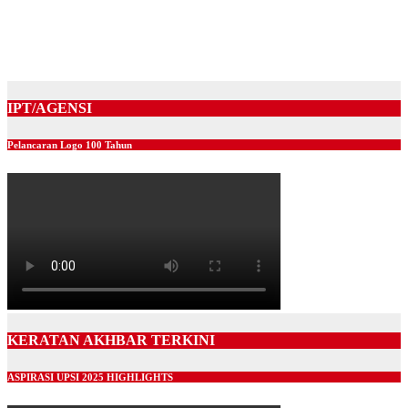
GEOENVIRO MONTH 2.0 SEMARAKKAN KESEDARAN
ALAM SEKITAR DAN PEMBANGUNAN LESTARI
Jul 20, 2026
IPT/AGENSI
Pelancaran Logo 100 Tahun
KERATAN AKHBAR TERKINI
ASPIRASI UPSI 2025 HIGHLIGHTS