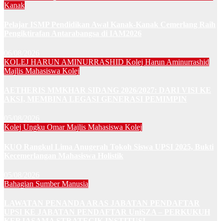
Kanak
Pelajar ISMP Pendidikan Awal Kanak-Kanak Cemerlang Raih
Pengiktirafan Antarabangsa di IAM2026
06/08/2026
KOLEJ HARUN AMINURRASHID
Kolej Harun Aminurrashid
Majlis Mahasiswa Kolej
AETHERIS MMKHAR SIDANG 2026/2027: DARI VISI KE
AKSI, MEMBINA LEGASI GENERASI PEMIMPIN
05/08/2026
Kolej Ungku Omar
Majlis Mahasiswa Kolej
KUO Rangkul Lima Anugerah Tokoh Siswa UPSI 2025, Bukti
Kecemerlangan Mahasiswa Holistik
05/08/2026
Bahagian Sumber Manusia
LAWATAN PENANDA ARAS JABATAN PENDAFTAR
UPSI KE JABATAN PENDAFTAR UniSZA – PERKUKUH
KERJASAMA STRATEGIK INSTITUSI