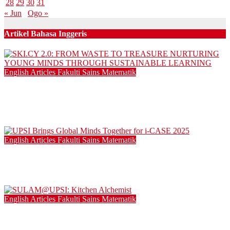
28
29
30
31
« Jun
Ogo »
Artikel Bahasa Inggeris
English Articles
Fakulti Sains Matematik
SKI.CY 2.0: FROM WASTE TO TREASURE NURTURING
YOUNG MINDS THROUGH SUSTAINABLE LEARNING
21/12/2025
English Articles
Fakulti Sains Matematik
UPSI Brings Global Minds Together for i-CASE 2025
15/12/2025
English Articles
Fakulti Sains Matematik
SULAM@UPSI: Kitchen Alchemist