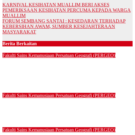
Navigasi
KARNIVAL KESIHATAN MUALLIM BERI AKSES
PEMERIKSAAN KESIHATAN PERCUMA KEPADA WARGA
kiriman
MUALLIM
FORUM SEMBANG SANTAI : KESEDARAN TERHADAP
KEBERSIHAN AWAM, SUMBER KESEJAHTERAAN
MASYARAKAT
Berita Berkaitan
Fakulti Sains Kemanusiaan
Persatuan Geografi (PERGEO)
PROGRAM SEA-NERGY: SERUAN SLOGAN “SAYANG
PENYU, CINTA PENYU” BERSAMA PERSATUAN
GEOGRAFI UPSI
Jul 20, 2026
Fakulti Sains Kemanusiaan
Persatuan Geografi (PERGEO)
Program Pulse of Humanity: Blood Donation Campaign
Memperkukuh Tanggungjawab Sosial Mahasiswa UPSI
Jul 20, 2026
Fakulti Sains Kemanusiaan
Persatuan Geografi (PERGEO)