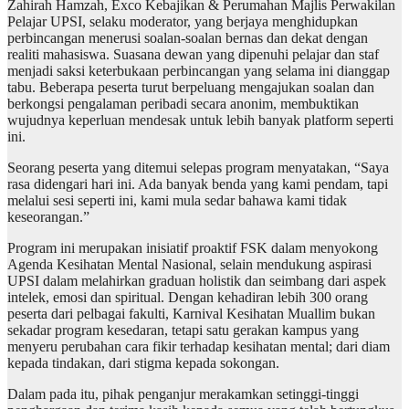
Zahirah Hamzah, Exco Kebajikan & Perumahan Majlis Perwakilan
Pelajar UPSI, selaku moderator, yang berjaya menghidupkan
perbincangan menerusi soalan-soalan bernas dan dekat dengan
realiti mahasiswa. Suasana dewan yang dipenuhi pelajar dan staf
menjadi saksi keterbukaan perbincangan yang selama ini dianggap
tabu. Beberapa peserta turut berpeluang mengajukan soalan dan
berkongsi pengalaman peribadi secara anonim, membuktikan
wujudnya keperluan mendesak untuk lebih banyak platform seperti
ini.
Seorang peserta yang ditemui selepas program menyatakan, “Saya
rasa didengari hari ini. Ada banyak benda yang kami pendam, tapi
melalui sesi seperti ini, kami mula sedar bahawa kami tidak
keseorangan.”
Program ini merupakan inisiatif proaktif FSK dalam menyokong
Agenda Kesihatan Mental Nasional, selain mendukung aspirasi
UPSI dalam melahirkan graduan holistik dan seimbang dari aspek
intelek, emosi dan spiritual. Dengan kehadiran lebih 300 orang
peserta dari pelbagai fakulti, Karnival Kesihatan Muallim bukan
sekadar program kesedaran, tetapi satu gerakan kampus yang
menyeru perubahan cara fikir terhadap kesihatan mental; dari diam
kepada tindakan, dari stigma kepada sokongan.
Dalam pada itu, pihak penganjur merakamkan setinggi-tinggi