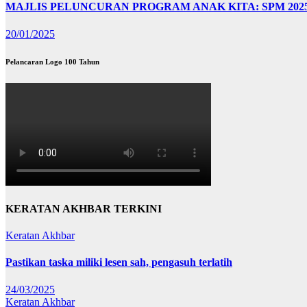
MAJLIS PELUNCURAN PROGRAM ANAK KITA: SPM 202
20/01/2025
Pelancaran Logo 100 Tahun
KERATAN AKHBAR TERKINI
Keratan Akhbar
Pastikan taska miliki lesen sah, pengasuh terlatih
24/03/2025
Keratan Akhbar