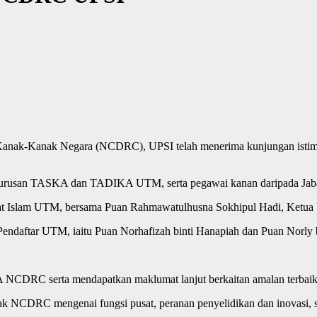
anak-Kanak Negara (NCDRC), UPSI telah menerima kunjungan istimewa
 pengurusan TASKA dan TADIKA UTM, serta pegawai kanan daripada Ja
at Islam UTM, bersama Puan Rahmawatulhusna Sokhipul Hadi, Ketua 
 Pendaftar UTM, iaitu Puan Norhafizah binti Hanapiah dan Puan Norly
CDRC serta mendapatkan maklumat lanjut berkaitan amalan terbaik d
ihak NCDRC mengenai fungsi pusat, peranan penyelidikan dan inovasi, 