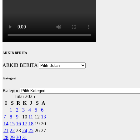
ARKIB BERITA
ARKIB BERITA
Kategori
Kategori
Julai 2025
I
S
R
K
J
S
A
1
2
3
4
5
6
7
8
9
10
11
12
13
14
15
16
17
18
19
20
21
22
23
24
25
26
27
28
29
30
31