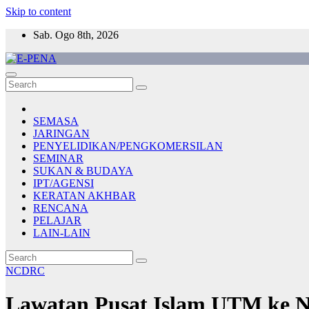
Skip to content
Sab. Ogo 8th, 2026
E-PENA
Berita Digital Terkini
SEMASA
JARINGAN
PENYELIDIKAN/PENGKOMERSILAN
SEMINAR
SUKAN & BUDAYA
IPT/AGENSI
KERATAN AKHBAR
RENCANA
PELAJAR
LAIN-LAIN
NCDRC
Lawatan Pusat Islam UTM ke