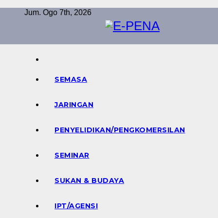
Skip
Jum. Ogo 7th, 2026
to
content
Berita Digital Terkini
E-PENA
SEMASA
JARINGAN
PENYELIDIKAN/PENGKOMERSILAN
SEMINAR
SUKAN & BUDAYA
IPT/AGENSI