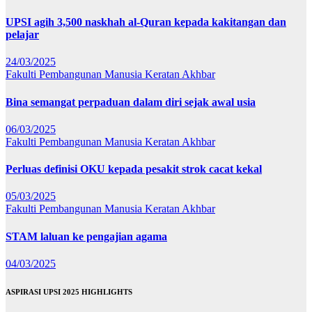
UPSI agih 3,500 naskhah al-Quran kepada kakitangan dan
pelajar
24/03/2025
Fakulti Pembangunan Manusia
Keratan Akhbar
Bina semangat perpaduan dalam diri sejak awal usia
06/03/2025
Fakulti Pembangunan Manusia
Keratan Akhbar
Perluas definisi OKU kepada pesakit strok cacat kekal
05/03/2025
Fakulti Pembangunan Manusia
Keratan Akhbar
STAM laluan ke pengajian agama
04/03/2025
ASPIRASI UPSI 2025 HIGHLIGHTS