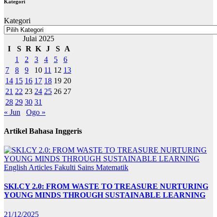
Kategori
Kategori
Julai 2025
I
S
R
K
J
S
A
1
2
3
4
5
6
7
8
9
10
11
12
13
14
15
16
17
18
19
20
21
22
23
24
25
26
27
28
29
30
31
« Jun
Ogo »
Artikel Bahasa Inggeris
English Articles
Fakulti Sains Matematik
SKI.CY 2.0: FROM WASTE TO TREASURE NURTURING
YOUNG MINDS THROUGH SUSTAINABLE LEARNING
21/12/2025