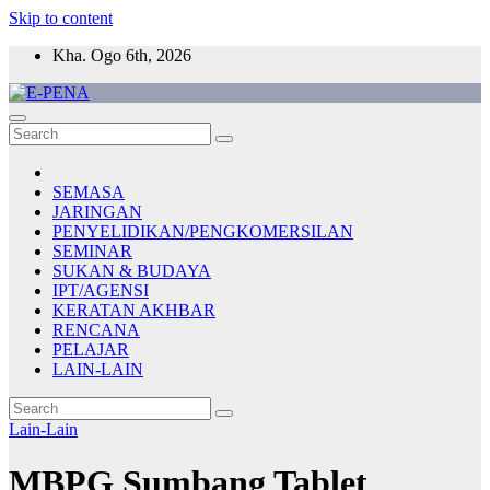
Skip to content
Kha. Ogo 6th, 2026
E-PENA
Berita Digital Terkini
SEMASA
JARINGAN
PENYELIDIKAN/PENGKOMERSILAN
SEMINAR
SUKAN & BUDAYA
IPT/AGENSI
KERATAN AKHBAR
RENCANA
PELAJAR
LAIN-LAIN
Lain-Lain
MBPG Sumbang Tablet