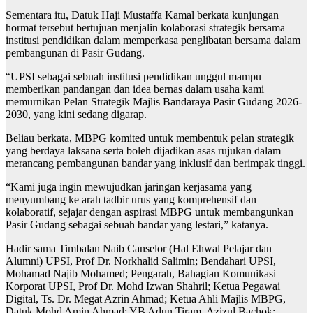
Sementara itu, Datuk Haji Mustaffa Kamal berkata kunjungan
hormat tersebut bertujuan menjalin kolaborasi strategik bersama
institusi pendidikan dalam memperkasa penglibatan bersama dalam
pembangunan di Pasir Gudang.
“UPSI sebagai sebuah institusi pendidikan unggul mampu
memberikan pandangan dan idea bernas dalam usaha kami
memurnikan Pelan Strategik Majlis Bandaraya Pasir Gudang 2026-
2030, yang kini sedang digarap.
Beliau berkata, MBPG komited untuk membentuk pelan strategik
yang berdaya laksana serta boleh dijadikan asas rujukan dalam
merancang pembangunan bandar yang inklusif dan berimpak tinggi.
“Kami juga ingin mewujudkan jaringan kerjasama yang
menyumbang ke arah tadbir urus yang komprehensif dan
kolaboratif, sejajar dengan aspirasi MBPG untuk membangunkan
Pasir Gudang sebagai sebuah bandar yang lestari,” katanya.
Hadir sama Timbalan Naib Canselor (Hal Ehwal Pelajar dan
Alumni) UPSI, Prof Dr. Norkhalid Salimin; Bendahari UPSI,
Mohamad Najib Mohamed; Pengarah, Bahagian Komunikasi
Korporat UPSI, Prof Dr. Mohd Izwan Shahril; Ketua Pegawai
Digital, Ts. Dr. Megat Azrin Ahmad; Ketua Ahli Majlis MBPG,
Datuk Mohd Amin Ahmad; YB Adun Tiram, Azizul Bachok;