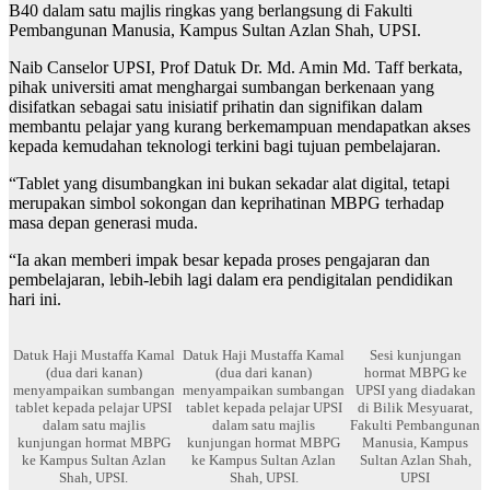
B40 dalam satu majlis ringkas yang berlangsung di Fakulti
Pembangunan Manusia, Kampus Sultan Azlan Shah, UPSI.
Naib Canselor UPSI, Prof Datuk Dr. Md. Amin Md. Taff berkata,
pihak universiti amat menghargai sumbangan berkenaan yang
disifatkan sebagai satu inisiatif prihatin dan signifikan dalam
membantu pelajar yang kurang berkemampuan mendapatkan akses
kepada kemudahan teknologi terkini bagi tujuan pembelajaran.
“Tablet yang disumbangkan ini bukan sekadar alat digital, tetapi
merupakan simbol sokongan dan keprihatinan MBPG terhadap
masa depan generasi muda.
“Ia akan memberi impak besar kepada proses pengajaran dan
pembelajaran, lebih-lebih lagi dalam era pendigitalan pendidikan
hari ini.
Datuk Haji Mustaffa Kamal
Datuk Haji Mustaffa Kamal
Sesi kunjungan
(dua dari kanan)
(dua dari kanan)
hormat MBPG ke
menyampaikan sumbangan
menyampaikan sumbangan
UPSI yang diadakan
tablet kepada pelajar UPSI
tablet kepada pelajar UPSI
di Bilik Mesyuarat,
dalam satu majlis
dalam satu majlis
Fakulti Pembangunan
kunjungan hormat MBPG
kunjungan hormat MBPG
Manusia, Kampus
ke Kampus Sultan Azlan
ke Kampus Sultan Azlan
Sultan Azlan Shah,
Shah, UPSI.
Shah, UPSI.
UPSI