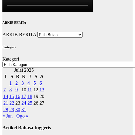
ARKIB BERITA
ARKIB BERITA
Kategori
Kategori
Julai 2025
I
S
R
K
J
S
A
1
2
3
4
5
6
7
8
9
10
11
12
13
14
15
16
17
18
19
20
21
22
23
24
25
26
27
28
29
30
31
« Jun
Ogo »
Artikel Bahasa Inggeris