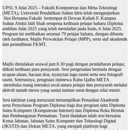
UPSI, 9 Julai 2025 – Fakulti Komputeran dan Meta-Teknologi
(META), Universiti Pendidikan Sultan Idris telah menganjurkan
Slot Bersama Fakulti bertempat di Dewan Kuliah F, Kampus
Sultan Abdul Jalil Shah sempena ketibaan pelajar baharu Diploma
ambilan Julai 2025 yang telah mendaftar pada Isnin, 6 Julai 2025.
Program ini melibatkan seramai 79 pelajar baharu, dengan dibantu
oleh fasilitator, Majlis Perwakilan Pelajar (MPP), serta staf akademik
dan pentadbiran FKMT.
Majlis dimulakan seawal jam 8.30 pagi dengan pendaftaran pelajar,
diikuti ketibaan para pensyarah. Sesi pengenalan bermula dengan
ucapan aluan, bacaan doa, nyanyian lagu rasmi serta sesi fotografi
rasmi. Seterusnya, pengisian istimewa Rabu Qalbu META
membuka ruang interaksi awal antara pelajar dan pensyarah melalui
aktiviti ramah mesra yang santai namun sarat dengan nilai murni.
Sesi taklimat yang menyusul menampilkan Penasihat Akademik
serta Penyelaras Program Diploma bagi dua program iaitu Diploma
Sains Komputer (Komputeran Internet) dan Diploma Reka Bentuk
dan Pembangunan Permainan. Turut diadakan ialah sesi bersama
Ketua Jabatan, Jabatan Sains Komputer dan Teknologi Digital
(JKSTD) dan Dekan META, yang menjadi platform bagi