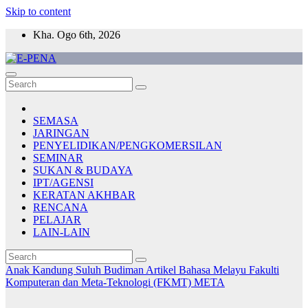
Skip to content
Kha. Ogo 6th, 2026
E-PENA
Berita Digital Terkini
SEMASA
JARINGAN
PENYELIDIKAN/PENGKOMERSILAN
SEMINAR
SUKAN & BUDAYA
IPT/AGENSI
KERATAN AKHBAR
RENCANA
PELAJAR
LAIN-LAIN
Anak Kandung Suluh Budiman
Artikel Bahasa Melayu
Fakulti
Komputeran dan Meta-Teknologi (FKMT)
META