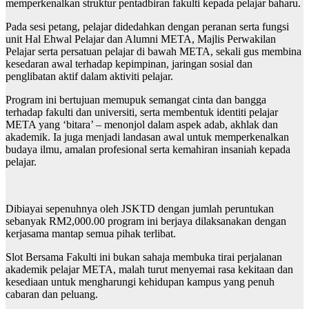
memperkenalkan struktur pentadbiran fakulti kepada pelajar baharu.
Pada sesi petang, pelajar didedahkan dengan peranan serta fungsi
unit Hal Ehwal Pelajar dan Alumni META, Majlis Perwakilan
Pelajar serta persatuan pelajar di bawah META, sekali gus membina
kesedaran awal terhadap kepimpinan, jaringan sosial dan
penglibatan aktif dalam aktiviti pelajar.
Program ini bertujuan memupuk semangat cinta dan bangga
terhadap fakulti dan universiti, serta membentuk identiti pelajar
META yang ‘bitara’ – menonjol dalam aspek adab, akhlak dan
akademik. Ia juga menjadi landasan awal untuk memperkenalkan
budaya ilmu, amalan profesional serta kemahiran insaniah kepada
pelajar.
Dibiayai sepenuhnya oleh JSKTD dengan jumlah peruntukan
sebanyak RM2,000.00 program ini berjaya dilaksanakan dengan
kerjasama mantap semua pihak terlibat.
Slot Bersama Fakulti ini bukan sahaja membuka tirai perjalanan
akademik pelajar META, malah turut menyemai rasa kekitaan dan
kesediaan untuk mengharungi kehidupan kampus yang penuh
cabaran dan peluang.