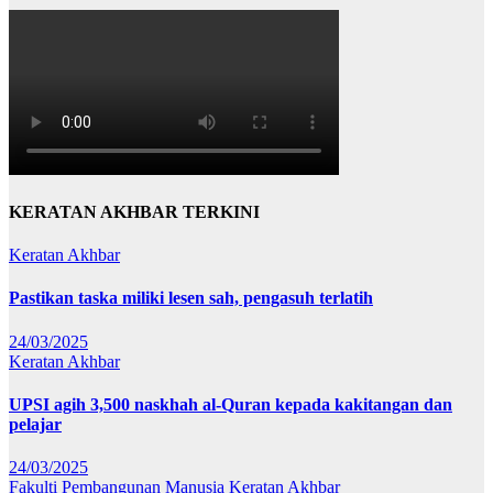
KERATAN AKHBAR TERKINI
Keratan Akhbar
Pastikan taska miliki lesen sah, pengasuh terlatih
24/03/2025
Keratan Akhbar
UPSI agih 3,500 naskhah al-Quran kepada kakitangan dan
pelajar
24/03/2025
Fakulti Pembangunan Manusia
Keratan Akhbar