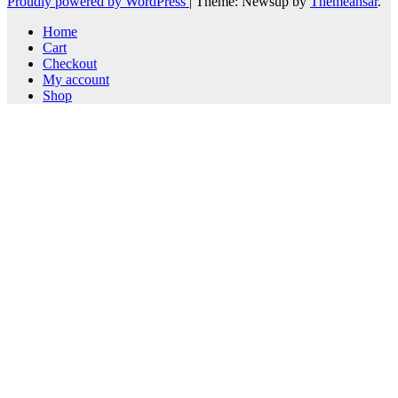
Proudly powered by WordPress
|
Theme: Newsup by
Themeansar
.
Home
Cart
Checkout
My account
Shop