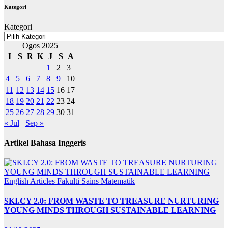
Kategori
Kategori
Ogos 2025
I
S
R
K
J
S
A
1
2
3
4
5
6
7
8
9
10
11
12
13
14
15
16
17
18
19
20
21
22
23
24
25
26
27
28
29
30
31
« Jul
Sep »
Artikel Bahasa Inggeris
English Articles
Fakulti Sains Matematik
SKI.CY 2.0: FROM WASTE TO TREASURE NURTURING
YOUNG MINDS THROUGH SUSTAINABLE LEARNING