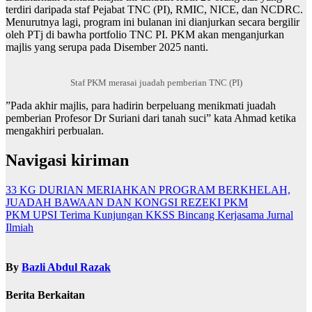
terdiri daripada staf Pejabat TNC (PI), RMIC, NICE, dan NCDRC.
Menurutnya lagi, program ini bulanan ini dianjurkan secara bergilir
oleh PTj di bawha portfolio TNC PI. PKM akan menganjurkan
majlis yang serupa pada Disember 2025 nanti.
Staf PKM merasai juadah pemberian TNC (PI)
”Pada akhir majlis, para hadirin berpeluang menikmati juadah
pemberian Profesor Dr Suriani dari tanah suci” kata Ahmad ketika
mengakhiri perbualan.
Navigasi kiriman
33 KG DURIAN MERIAHKAN PROGRAM BERKHELAH,
JUADAH BAWAAN DAN KONGSI REZEKI PKM
PKM UPSI Terima Kunjungan KKSS Bincang Kerjasama Jurnal
Ilmiah
By
Bazli Abdul Razak
Berita Berkaitan