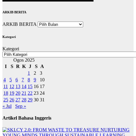
ARKIB BERITA
ARKIB BERITA
Kategori
Kategori
Ogos 2025
I
S
R
K
J
S
A
1
2
3
4
5
6
7
8
9
10
11
12
13
14
15
16
17
18
19
20
21
22
23
24
25
26
27
28
29
30
31
« Jul
Sep »
Artikel Bahasa Inggeris