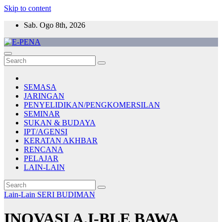
Skip to content
Sab. Ogo 8th, 2026
E-PENA
Berita Digital Terkini
SEMASA
JARINGAN
PENYELIDIKAN/PENGKOMERSILAN
SEMINAR
SUKAN & BUDAYA
IPT/AGENSI
KERATAN AKHBAR
RENCANA
PELAJAR
LAIN-LAIN
Lain-Lain
SERI BUDIMAN
INOVASI A.I-BLE BAWA