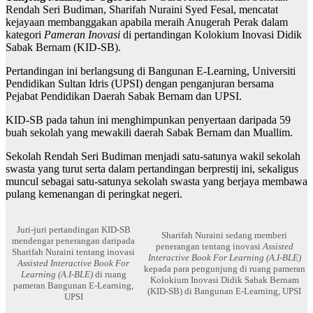
Rendah Seri Budiman, Sharifah Nuraini Syed Fesal, mencatat
kejayaan membanggakan apabila meraih Anugerah Perak dalam
kategori
Pameran Inovasi
di pertandingan Kolokium Inovasi Didik
Sabak Bernam (KID-SB).
Pertandingan ini berlangsung di Bangunan E-Learning, Universiti
Pendidikan Sultan Idris (UPSI) dengan penganjuran bersama
Pejabat Pendidikan Daerah Sabak Bernam dan UPSI.
KID-SB pada tahun ini menghimpunkan penyertaan daripada 59
buah sekolah yang mewakili daerah Sabak Bernam dan Muallim.
Sekolah Rendah Seri Budiman menjadi satu-satunya wakil sekolah
swasta yang turut serta dalam pertandingan berprestij ini, sekaligus
muncul sebagai satu-satunya sekolah swasta yang berjaya membawa
pulang kemenangan di peringkat negeri.
Juri-juri pertandingan KID-SB
Sharifah Nuraini sedang memberi
mendengar penerangan daripada
penerangan tentang inovasi
Assisted
Sharifah Nuraini tentang inovasi
Interactive Book For Learning (A.I-BLE)
Assisted Interactive Book For
kepada para pengunjung di ruang pameran
Learning (A.I-BLE)
di ruang
Kolokium Inovasi Didik Sabak Bernam
pameran Bangunan E-Learning,
(KID-SB) di Bangunan E-Learning, UPSI
UPSI