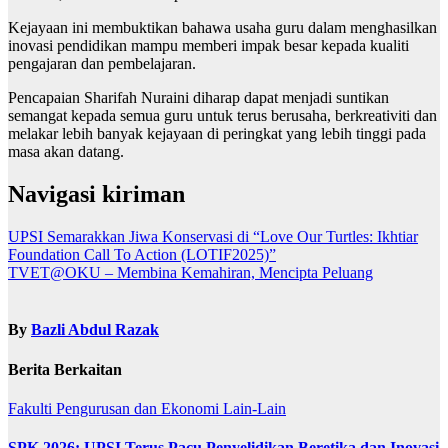
Kejayaan ini membuktikan bahawa usaha guru dalam menghasilkan
inovasi pendidikan mampu memberi impak besar kepada kualiti
pengajaran dan pembelajaran.
Pencapaian Sharifah Nuraini diharap dapat menjadi suntikan
semangat kepada semua guru untuk terus berusaha, berkreativiti dan
melakar lebih banyak kejayaan di peringkat yang lebih tinggi pada
masa akan datang.
Navigasi kiriman
UPSI Semarakkan Jiwa Konservasi di “Love Our Turtles: Ikhtiar
Foundation Call To Action (LOTIF2025)”
TVET@OKU – Membina Kemahiran, Mencipta Peluang
By
Bazli Abdul Razak
Berita Berkaitan
Fakulti Pengurusan dan Ekonomi
Lain-Lain
SPK 2026: UPSI Terus Pacu Penyelidikan Beretika dan Inovasi