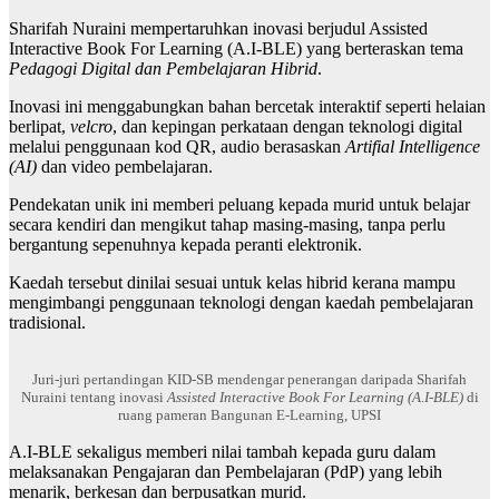
Sharifah Nuraini mempertaruhkan inovasi berjudul Assisted
Interactive Book For Learning (A.I-BLE) yang berteraskan tema
Pedagogi Digital dan Pembelajaran Hibrid
.
Inovasi ini menggabungkan bahan bercetak interaktif seperti helaian
berlipat,
velcro
, dan kepingan perkataan dengan teknologi digital
melalui penggunaan kod QR, audio berasaskan
Artifial Intelligence
(AI)
dan video pembelajaran.
Pendekatan unik ini memberi peluang kepada murid untuk belajar
secara kendiri dan mengikut tahap masing-masing, tanpa perlu
bergantung sepenuhnya kepada peranti elektronik.
Kaedah tersebut dinilai sesuai untuk kelas hibrid kerana mampu
mengimbangi penggunaan teknologi dengan kaedah pembelajaran
tradisional.
Juri-juri pertandingan KID-SB mendengar penerangan daripada Sharifah
Nuraini tentang inovasi
Assisted Interactive Book For Learning (A.I-BLE)
di
ruang pameran Bangunan E-Learning, UPSI
A.I-BLE sekaligus memberi nilai tambah kepada guru dalam
melaksanakan Pengajaran dan Pembelajaran (PdP) yang lebih
menarik, berkesan dan berpusatkan murid.