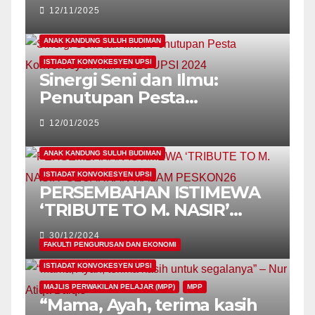
dunia – Naib Canselor
12/11/2025
ANAK KANDUNG SULUH BUDIMAN
ISTIADAT KONVOKESYEN UPSI
Sinergi Seni dan Ilmu:
Penutupan Pesta
Konvokesyen Kali Ke-26
12/01/2025
UPSI 2024
ANAK KANDUNG SULUH BUDIMAN
ISTIADAT KONVOKESYEN UPSI
PERSEMBAHAN ISTIMEWA
‘TRIBUTE TO M. NASIR’
GEGARKAN MALAM
30/12/2024
PESKON26
FAKULTI PENGURUSAN DAN EKONOMI
ISTIADAT KONVOKESYEN UPSI
MAJLIS PERWAKILAN PELAJAR (MPP)
MPP
“Mama, Ayah, terima kasih