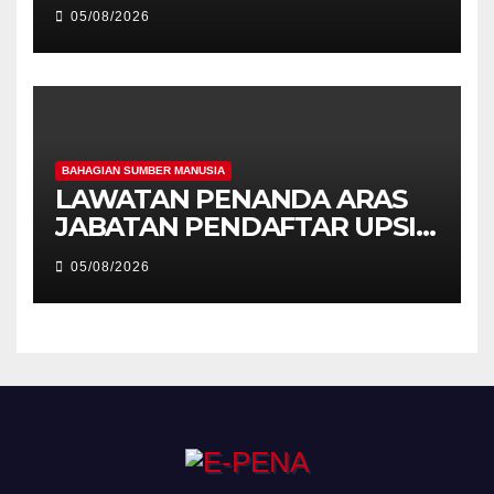
Kecemerlangan Mahasiswa
05/08/2026
Holistik
BAHAGIAN SUMBER MANUSIA
LAWATAN PENANDA ARAS
JABATAN PENDAFTAR UPSI
KE JABATAN PENDAFTAR
05/08/2026
UniSZA – PERKUKUH
KERJASAMA STRATEGIK
INSTITUSI