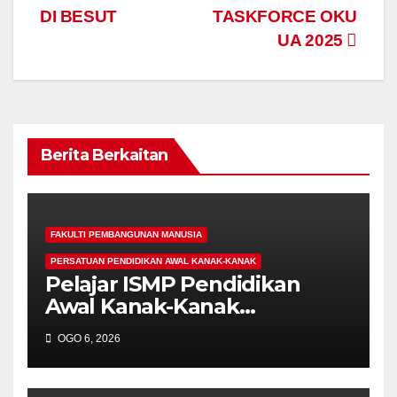
DI BESUT
TASKFORCE OKU
UA 2025
Berita Berkaitan
FAKULTI PEMBANGUNAN MANUSIA
PERSATUAN PENDIDIKAN AWAL KANAK-KANAK
Pelajar ISMP Pendidikan
Awal Kanak-Kanak
Cemerlang Raih
OGO 6, 2026
Pengiktirafan Antarabangsa
di IAM2026