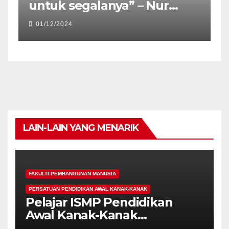
untuk segalanya” – Nur
Atiqa Balqis
01/12/2024
LAIN-LAIN YANG MENARIK
FAKULTI PEMBANGUNAN MANUSIA
PERSATUAN PENDIDIKAN AWAL KANAK-KANAK
Pelajar ISMP Pendidikan
Awal Kanak-Kanak
Cemerlang Raih