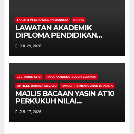
FAKULTI PEMBANGUNAN MANUSIA
NCDRC
LAWATAN AKADEMIK
DIPLOMA PENDIDIKAN
AWAL KANAK-KANAK (PAKK,
JUL 29, 2026
FPM) KE NCDRC :
PENGALAMAN
PEMBELAJARAN AUTENTIK
MELALUI LIVING LAB DI
100 TAHUN UPSI
ANAK KANDUNG SULUH BUDIMAN
NCDRC
ARTIKEL BAHASA MELAYU
FAKULTI PEMBANGUNAN MANUSIA
MAJLIS BACAAN YASIN AT10
PERKUKUH NILAI
KEROHANIAN,
JUL 17, 2026
KEPRIHATINAN DAN
UKHUWAH MAHASISWA
PROGRAM PENDIDIKAN