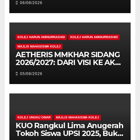
06/08/2026
Pengiktirafan Antarabangsa
di IAM2026
KOLEJ HARUN AMINURRASHID
KOLEJ HARUN AMINURRASHID
MAJLIS MAHASISWA KOLEJ
AETHERIS MMKHAR SIDANG
2026/2027: DARI VISI KE AKSI,
MEMBINA LEGASI GENERASI
05/08/2026
PEMIMPIN
KOLEJ UNGKU OMAR
MAJLIS MAHASISWA KOLEJ
KUO Rangkul Lima Anugerah
Tokoh Siswa UPSI 2025, Bukti