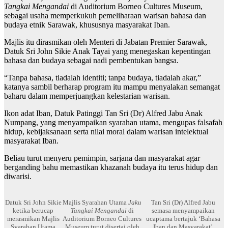
Tangkai Mengandai
di Auditorium Borneo Cultures Museum,
sebagai usaha memperkukuh pemeliharaan warisan bahasa dan
budaya etnik Sarawak, khususnya masyarakat Iban.
Majlis itu dirasmikan oleh Menteri di Jabatan Premier Sarawak,
Datuk Sri John Sikie Anak Tayai yang menegaskan kepentingan
bahasa dan budaya sebagai nadi pembentukan bangsa.
“Tanpa bahasa, tiadalah identiti; tanpa budaya, tiadalah akar,”
katanya sambil berharap program itu mampu menyalakan semangat
baharu dalam memperjuangkan kelestarian warisan.
Ikon adat Iban, Datuk Patinggi Tan Sri (Dr) Alfred Jabu Anak
Numpang, yang menyampaikan syarahan utama, mengupas falsafah
hidup, kebijaksanaan serta nilai moral dalam warisan intelektual
masyarakat Iban.
Beliau turut menyeru pemimpin, sarjana dan masyarakat agar
berganding bahu memastikan khazanah budaya itu terus hidup dan
diwarisi.
Datuk Sri John Sikie
Majlis Syarahan Utama
Jaku
Tan Sri (Dr) Alfred Jabu
ketika berucap
Tangkai Mengandai
di
semasa menyampaikan
merasmikan Majlis
Auditorium Borneo Cultures
ucaptama bertajuk ‘Bahasa
Syarahan Utama
Museum turut disertai oleh
Iban dan Masyarakat’