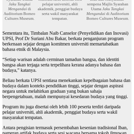
Jaku Tangkai
pelajar universiti, ahli
sempena Majlis Syarahan
Mengandai
di
akademik, penggiat budaya
Utama
Jaku Tangkai
Auditorium Borneo
serta wakil masyarakat
Mengandai
di Auditorium
Cultures Museum.
tempatan.
Borneo Cultures Museum.
Sementara itu, Timbalan Naib Canselor (Penyelidikan dan Inovasi)
UPSI, Prof Dr Suriani Abu Bakar, berkata penganjuran program
berkenaan sejajar dengan komitmen universiti memartabatkan
bahasa etnik di Malaysia.
“Setiap warisan adalah cerminan tamadun bangsa, dan identiti
bangsa akan terjaga serta terpelihara kerana adanya bahasa dan
budaya,” katanya.
Beliau berkata UPSI sentiasa menekankan kepelbagaian bahasa dan
budaya dalam konteks pendidikan tinggi, sejajar dengan aspirasi
negara untuk melahirkan graduan yang bukan sahaja
berpengetahuan, malah mempunyai kesedaran budaya yang tinggi.
Program itu juga disertai oleh lebih 100 peserta terdiri daripada
pelajar universiti, ahli akademik, penggiat budaya serta wakil
masyarakat tempatan.
Antara pengisian termasuk persembahan kesenian tradisional Iban,
pameran artifak budaya serta sesi wacana bersama tokoh ilmuwan