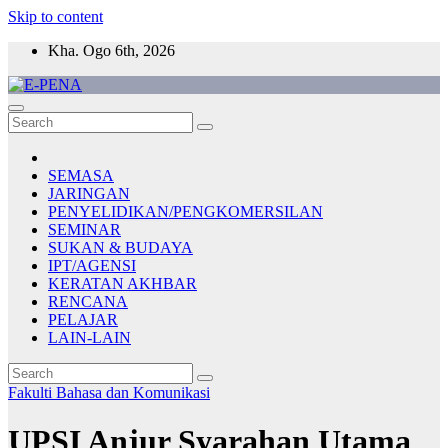
Skip to content
Kha. Ogo 6th, 2026
E-PENA
Berita Digital Terkini
SEMASA
JARINGAN
PENYELIDIKAN/PENGKOMERSILAN
SEMINAR
SUKAN & BUDAYA
IPT/AGENSI
KERATAN AKHBAR
RENCANA
PELAJAR
LAIN-LAIN
Fakulti Bahasa dan Komunikasi
UPSI Anjur Syarahan Utama