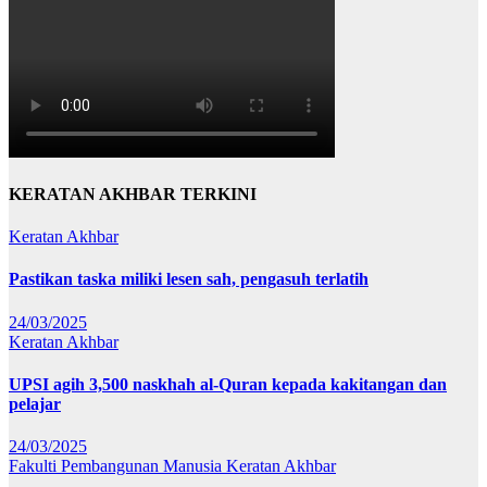
KERATAN AKHBAR TERKINI
Keratan Akhbar
Pastikan taska miliki lesen sah, pengasuh terlatih
24/03/2025
Keratan Akhbar
UPSI agih 3,500 naskhah al-Quran kepada kakitangan dan
pelajar
24/03/2025
Fakulti Pembangunan Manusia
Keratan Akhbar