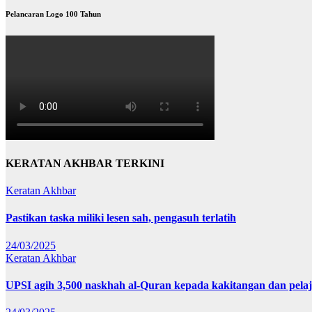
Pelancaran Logo 100 Tahun
KERATAN AKHBAR TERKINI
Keratan Akhbar
Pastikan taska miliki lesen sah, pengasuh terlatih
24/03/2025
Keratan Akhbar
UPSI agih 3,500 naskhah al-Quran kepada kakitangan dan pela