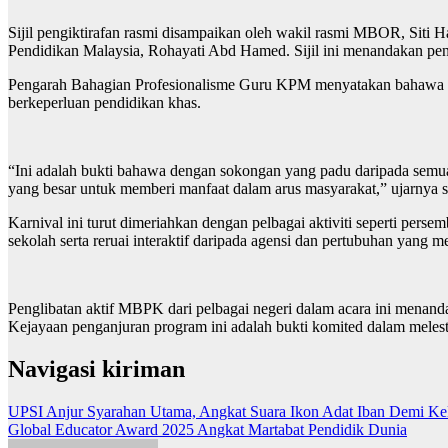
Sijil pengiktirafan rasmi disampaikan oleh wakil rasmi MBOR, Sit
Pendidikan Malaysia, Rohayati Abd Hamed. Sijil ini menandakan p
Pengarah Bahagian Profesionalisme Guru KPM menyatakan bahawa kej
berkeperluan pendidikan khas.
“Ini adalah bukti bahawa dengan sokongan yang padu daripada semua 
yang besar untuk memberi manfaat dalam arus masyarakat,” ujarnya
Karnival ini turut dimeriahkan dengan pelbagai aktiviti seperti perse
sekolah serta reruai interaktif daripada agensi dan pertubuhan yang
Penglibatan aktif MBPK dari pelbagai negeri dalam acara ini menand
Kejayaan penganjuran program ini adalah bukti komited dalam mele
Navigasi kiriman
UPSI Anjur Syarahan Utama, Angkat Suara Ikon Adat Iban Demi Kel
Global Educator Award 2025 Angkat Martabat Pendidik Dunia