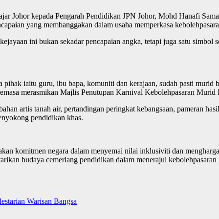
i Hajar Johor kepada Pengarah Pendidikan JPN Johor, Mohd Hanafi Sa
encapaian yang membanggakan dalam usaha memperkasa kebolehpasara
ayaan ini bukan sekadar pencapaian angka, tetapi juga satu simbol
pihak iaitu guru, ibu bapa, komuniti dan kerajaan, sudah pasti murid
 semasa merasmikan Majlis Penutupan Karnival Kebolehpasaran Murid
mbahan artis tanah air, pertandingan peringkat kebangsaan, pameran hasi
 menyokong pendidikan khas.
akan komitmen negara dalam menyemai nilai inklusiviti dan menghargai
starikan budaya cemerlang pendidikan dalam menerajui kebolehpasar
estarian Warisan Bangsa