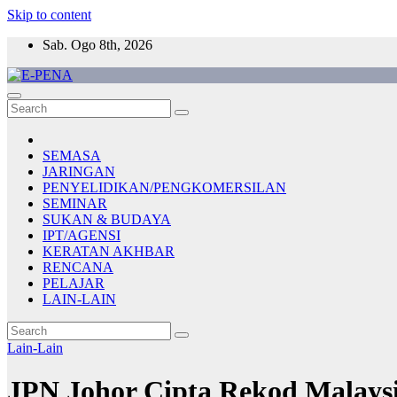
Skip to content
Sab. Ogo 8th, 2026
E-PENA
Berita Digital Terkini
SEMASA
JARINGAN
PENYELIDIKAN/PENGKOMERSILAN
SEMINAR
SUKAN & BUDAYA
IPT/AGENSI
KERATAN AKHBAR
RENCANA
PELAJAR
LAIN-LAIN
Lain-Lain
JPN Johor Cipta Rekod Malays