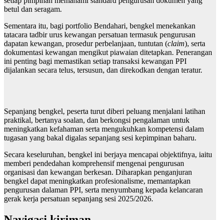
setiap pimpinan memahami standard pengurusan dokumen yang
betul dan seragam.
Sementara itu, bagi portfolio Bendahari, bengkel menekankan
tatacara tadbir urus kewangan persatuan termasuk pengurusan
dapatan kewangan, prosedur perbelanjaan, tuntutan (
claim
), serta
dokumentasi kewangan mengikut piawaian ditetapkan. Penerangan
ini penting bagi memastikan setiap transaksi kewangan PPI
dijalankan secara telus, tersusun, dan direkodkan dengan teratur.
Sepanjang bengkel, peserta turut diberi peluang menjalani latihan
praktikal, bertanya soalan, dan berkongsi pengalaman untuk
meningkatkan kefahaman serta mengukuhkan kompetensi dalam
tugasan yang bakal digalas sepanjang sesi kepimpinan baharu.
Secara keseluruhan, bengkel ini berjaya mencapai objektifnya, iaitu
memberi pendedahan komprehensif mengenai pengurusan
organisasi dan kewangan berkesan. Diharapkan penganjuran
bengkel dapat meningkatkan profesionalisme, memantapkan
pengurusan dalaman PPI, serta menyumbang kepada kelancaran
gerak kerja persatuan sepanjang sesi 2025/2026.
Navigasi kiriman