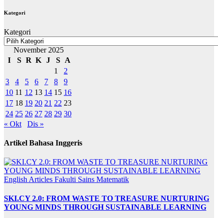
Kategori
Kategori
November 2025
I
S
R
K
J
S
A
1
2
3
4
5
6
7
8
9
10
11
12
13
14
15
16
17
18
19
20
21
22
23
24
25
26
27
28
29
30
« Okt
Dis »
Artikel Bahasa Inggeris
English Articles
Fakulti Sains Matematik
SKI.CY 2.0: FROM WASTE TO TREASURE NURTURING
YOUNG MINDS THROUGH SUSTAINABLE LEARNING