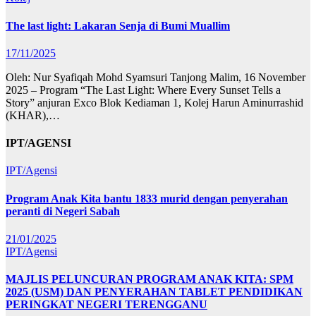
The last light: Lakaran Senja di Bumi Muallim
17/11/2025
Oleh: Nur Syafiqah Mohd Syamsuri Tanjong Malim, 16 November
2025 – Program “The Last Light: Where Every Sunset Tells a
Story” anjuran Exco Blok Kediaman 1, Kolej Harun Aminurrashid
(KHAR),…
IPT/AGENSI
IPT/Agensi
Program Anak Kita bantu 1833 murid dengan penyerahan
peranti di Negeri Sabah
21/01/2025
IPT/Agensi
MAJLIS PELUNCURAN PROGRAM ANAK KITA: SPM
2025 (USM) DAN PENYERAHAN TABLET PENDIDIKAN
PERINGKAT NEGERI TERENGGANU