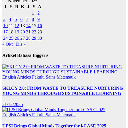
November 2025
I
S
R
K
J
S
A
1
2
3
4
5
6
7
8
9
10
11
12
13
14
15
16
17
18
19
20
21
22
23
24
25
26
27
28
29
30
« Okt
Dis »
Artikel Bahasa Inggeris
English Articles
Fakulti Sains Matematik
SKI.CY 2.0: FROM WASTE TO TREASURE NURTURING
YOUNG MINDS THROUGH SUSTAINABLE LEARNING
21/12/2025
English Articles
Fakulti Sains Matematik
UPSI Brings Global Minds Together for i-CASE 2025