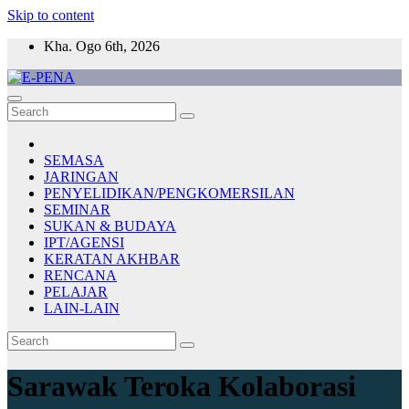
Skip to content
Kha. Ogo 6th, 2026
E-PENA
Berita Digital Terkini
SEMASA
JARINGAN
PENYELIDIKAN/PENGKOMERSILAN
SEMINAR
SUKAN & BUDAYA
IPT/AGENSI
KERATAN AKHBAR
RENCANA
PELAJAR
LAIN-LAIN
Sarawak Teroka Kolaborasi