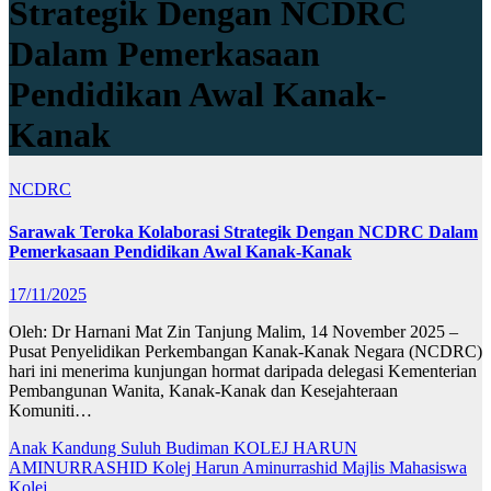
Strategik Dengan NCDRC
Dalam Pemerkasaan
Pendidikan Awal Kanak-
Kanak
NCDRC
Sarawak Teroka Kolaborasi Strategik Dengan NCDRC Dalam
Pemerkasaan Pendidikan Awal Kanak-Kanak
17/11/2025
Oleh: Dr Harnani Mat Zin Tanjung Malim, 14 November 2025 –
Pusat Penyelidikan Perkembangan Kanak-Kanak Negara (NCDRC)
hari ini menerima kunjungan hormat daripada delegasi Kementerian
Pembangunan Wanita, Kanak-Kanak dan Kesejahteraan
Komuniti…
Anak Kandung Suluh Budiman
KOLEJ HARUN
AMINURRASHID
Kolej Harun Aminurrashid
Majlis Mahasiswa
Kolej